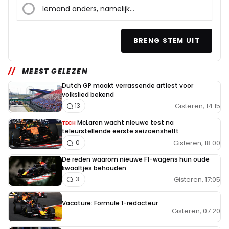
Iemand anders, namelijk...
BRENG STEM UIT
MEEST GELEZEN
Dutch GP maakt verrassende artiest voor
volkslied bekend
Gisteren, 14:15
13
McLaren wacht nieuwe test na
TECH
teleurstellende eerste seizoenshelft
Gisteren, 18:00
0
De reden waarom nieuwe F1-wagens hun oude
kwaaltjes behouden
Gisteren, 17:05
3
Vacature: Formule 1-redacteur
Gisteren, 07:20