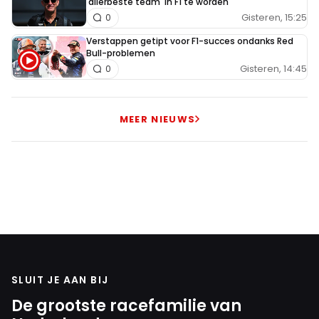
'allerbeste team' in F1 te worden
Gisteren, 15:25
0
Verstappen getipt voor F1-succes ondanks Red
Bull-problemen
Gisteren, 14:45
0
MEER NIEUWS
SLUIT JE AAN BIJ
De grootste racefamilie van