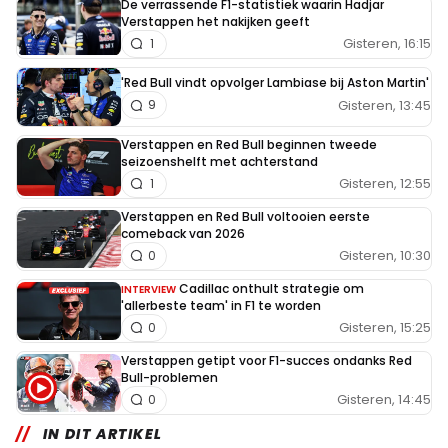
De verrassende F1-statistiek waarin Hadjar
Verstappen het nakijken geeft
Gisteren, 16:15
1
'Red Bull vindt opvolger Lambiase bij Aston Martin'
Gisteren, 13:45
9
Verstappen en Red Bull beginnen tweede
seizoenshelft met achterstand
Gisteren, 12:55
1
Verstappen en Red Bull voltooien eerste
comeback van 2026
Gisteren, 10:30
0
Cadillac onthult strategie om
INTERVIEW
'allerbeste team' in F1 te worden
Gisteren, 15:25
0
Verstappen getipt voor F1-succes ondanks Red
Bull-problemen
Gisteren, 14:45
0
IN DIT ARTIKEL