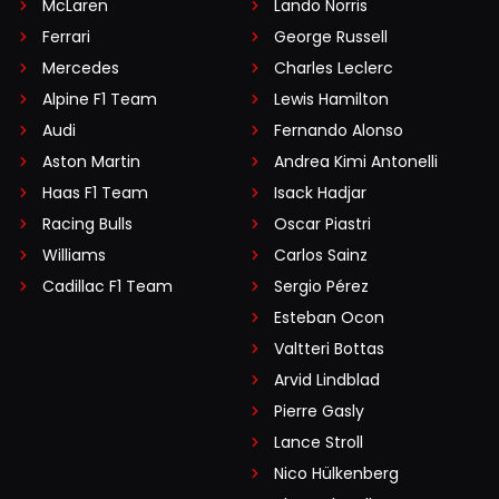
McLaren
Lando Norris
Ferrari
George Russell
Mercedes
Charles Leclerc
Alpine F1 Team
Lewis Hamilton
Audi
Fernando Alonso
Aston Martin
Andrea Kimi Antonelli
Haas F1 Team
Isack Hadjar
Racing Bulls
Oscar Piastri
Williams
Carlos Sainz
Cadillac F1 Team
Sergio Pérez
Esteban Ocon
Valtteri Bottas
Arvid Lindblad
Pierre Gasly
Lance Stroll
Nico Hülkenberg