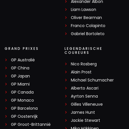
Alexander Albon
Liam Lawson
Oliver Bearman
Franco Colapinto
Gabriel Bortoleto
GRAND PRIXES
LEGENDARISCHE
COUREURS
GP Australië
Nico Rosberg
GP China
Alain Prost
GP Japan
Michael Schumacher
GP Miami
Alberto Ascari
GP Canada
Ayrton Senna
GP Monaco
Gilles Villeneuve
GP Barcelona
James Hunt
GP Oostenrijk
Jackie Stewart
GP Groot-Brittannië
Mika Häkkinen