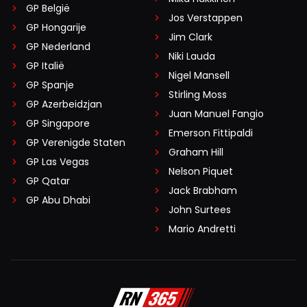
GP België
Jos Verstappen
GP Hongarije
Jim Clark
GP Nederland
Niki Lauda
GP Italië
Nigel Mansell
GP Spanje
Stirling Moss
GP Azerbeidzjan
Juan Manuel Fangio
GP Singapore
Emerson Fittipaldi
GP Verenigde Staten
Graham Hill
GP Las Vegas
Nelson Piquet
GP Qatar
Jack Brabham
GP Abu Dhabi
John Surtees
Mario Andretti