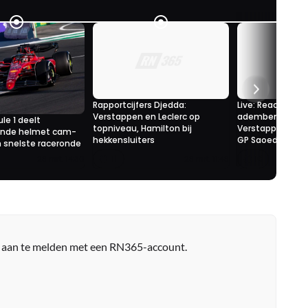
Rapportcijfers Djedda:
Live: Reacties na
Verstappen en Leclerc op
adembenemend
le 1 deelt
topniveau, Hamilton bij
Verstappen en Le
ende helmet cam-
hekkensluiters
GP Saoedi-Arabi
 snelste raceronde
11
16
28 mrt. 14:30
28 mrt. 11:48
r aan te melden met een RN365-account.