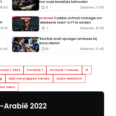
ft
hun oude kwaaltjes behouden
18:00
Gisteren, 17:05
3
Cadillac onthult strategie om
INTERVIEW
ft
'allerbeste team' in F1 te worden
16:15
Gisteren, 15:25
1
'Red Bull vindt opvolger Lambiase bij
Aston Martin'
14:45
Gisteren, 13:45
10
rmule 1 2022
Formule 1
Formule 1 nieuws
F1
ng
Max Verstappen nieuws
Lewis Hamilton
los Sainz
i-Arabië 2022