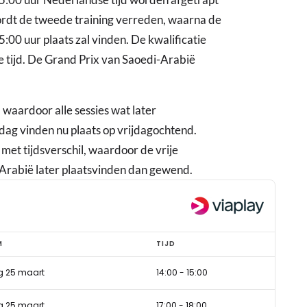
 wordt de tweede training verreden, waarna de
5:00 uur plaats zal vinden. De kwalificatie
 tijd. De Grand Prix van Saoedi-Arabië
 waardoor alle sessies wat later
g vinden nu plaats op vrijdagochtend.
et tijdsverschil, waardoor de vrije
-Arabië later plaatsvinden dan gewend.
M
TIJD
g 25 maart
14:00
-
15:00
g 25 maart
17:00
-
18:00