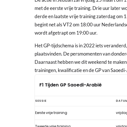
met de eerste vrije training. Drie uur later
derde en laatste vrije training zaterdag om 1
begint net als VT2 om 18:00 uur Nederlandse
wordt afgetrapt om 19:00 uur.
Het GP-tijdschema is in 2022 iets veranderd,
plaatsvinden. De persmomenten van donderda
Daarnaast hebben we dit weekend te maken m
trainingen, kwalificatie en de GP van Saoedi
F1 Tijden GP Saoedi-Arabië
F1
SESSIE
DATU
Tijden
Eerste vrije training
vrijda
GP
Saoedi-
Tweede vrije training
vrijda