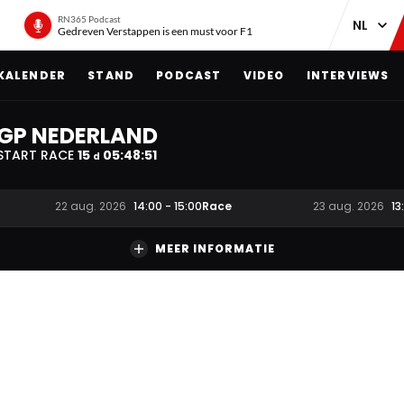
RN365 Podcast
Gedreven Verstappen is een must voor F1
KALENDER
STAND
PODCAST
VIDEO
INTERVIEWS
GP NEDERLAND
START RACE
15
05
:
48
:
50
d
Race
22 aug. 2026
14:00
-
15:00
23 aug. 2026
13
MEER INFORMATIE