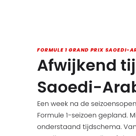
FORMULE 1 GRAND PRIX SAOEDI-A
Afwijkend t
Saoedi-Arab
Een week na de seizoensopen
Formule 1-seizoen gepland. M
onderstaand tijdschema. Van 