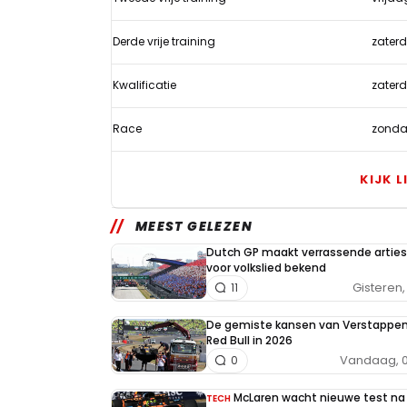
Arabië
Derde vrije training
zater
Kwalificatie
zater
Race
zonda
KIJK L
MEEST GELEZEN
Dutch GP maakt verrassende arties
voor volkslied bekend
Gisteren, 
11
De gemiste kansen van Verstappe
Red Bull in 2026
Vandaag, 0
0
McLaren wacht nieuwe test na
TECH