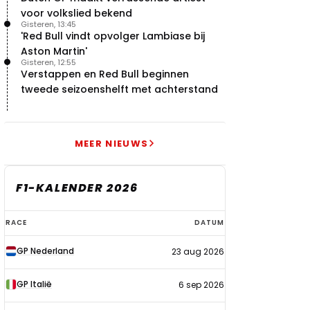
voor volkslied bekend
Gisteren, 13:45
'Red Bull vindt opvolger Lambiase bij
Aston Martin'
Gisteren, 12:55
Verstappen en Red Bull beginnen
tweede seizoenshelft met achterstand
MEER NIEUWS
F1-KALENDER 2026
F1-
RACE
DATUM
kalender
GP Nederland
23 aug 2026
2026
GP Italië
6 sep 2026