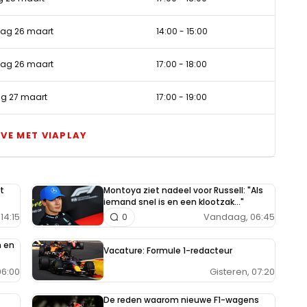
dag 26 maart
14:00
-
15:00
dag 26 maart
17:00
-
18:00
g 27 maart
17:00
-
19:00
IVE MET VIAPLAY
t
Montoya ziet nadeel voor Russell: "Als
iemand snel is en een klootzak..."
14:15
Vandaag, 06:45
0
n en
Vacature: Formule 1-redacteur
Gisteren, 07:20
6:00
De reden waarom nieuwe F1-wagens