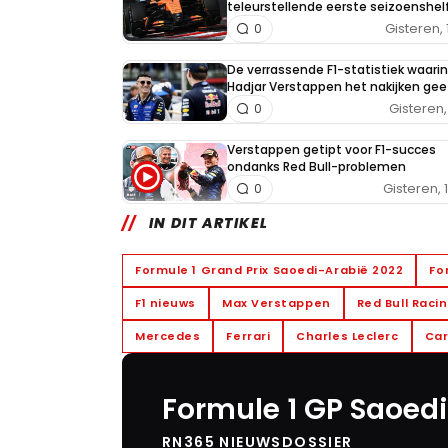
teleurstellende eerste seizoenshel
Gisteren, 
0
De verrassende F1-statistiek waarin
Hadjar Verstappen het nakijken gee
Gisteren, 
0
Verstappen getipt voor F1-succes
ondanks Red Bull-problemen
Gisteren, 
0
IN DIT ARTIKEL
Formule 1 Grand Prix Saoedi-Arabië 2022
Fo
F1 nieuws
Max Verstappen
Red Bull Raci
Mercedes
Ferrari
Charles Leclerc
Car
Formule 1 GP Saoed
RN365 NIEUWSDOSSIER