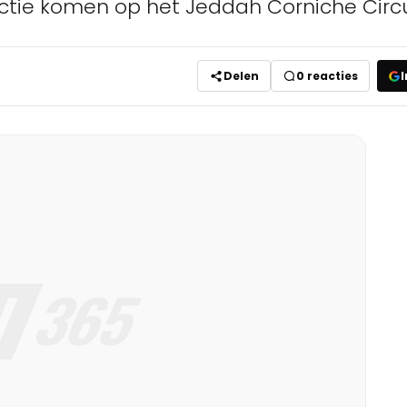
actie komen op het Jeddah Corniche Circu
Delen
0
reacties
I