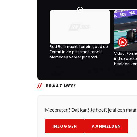
Red Bull maakt terrein goed op
Ferrari in de pitstraat terwijl
Video: Formu
Mercedes verder ploetert
indrukwekk
beelden van
4
4
30 mrt. 07:00
PRAAT MEE!
Meepraten? Dat kan! Je hoeft je alleen maa
INLOGGEN
AANMELDEN