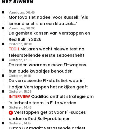
NET BINNEN
Vandaag, 06:45
Montoya ziet nadeel voor Russell: "Als
iemand snel is en een klootzak..."
Vandaag, 06:00
De gemiste kansen van Verstappen en
Red Bull in 2026
Gisteren, 18:00
TECH
McLaren wacht nieuwe test na
teleurstellende eerste seizoenshelft
Gisteren, 17:05
De reden waarom nieuwe F1-wagens
hun oude kwaaltjes behouden
Gisteren, 16:15
De verrassende F1-statistiek waarin
Hadjar Verstappen het nakijken geeft
Gisteren, 15:25
INTERVIEW
Cadillac onthult strategie om
'allerbeste team' in F1 te worden
Gisteren, 14:45
Verstappen getipt voor F1-succes
ondanks Red Bull-problemen
Gisteren, 14:15
Dutch GP maakt verrassende artiest