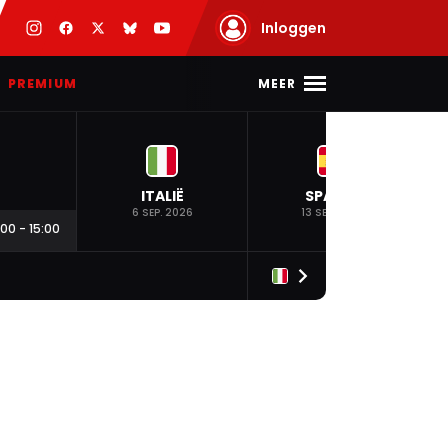
Inloggen
MEER
PREMIUM
ITALIË
SPANJE
6 SEP. 2026
13 SEP. 2026
:00
-
15:00