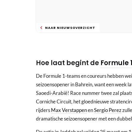
NAAR NIEUWSOVERZICHT
Hoe laat begint de
Formule 
De Formule 1-teams en coureurs hebben weini
seizoensopener in Bahrein, want een week lat
Saoedi-Arabië! Race nummer twee zal plaats
Corniche Circuit, het gloednieuwe stratencir
rijders
Max Verstappen
en
Sergio Perez
zull
dramatische seizoensopener met een dubbele
De actie in Jeddah zal vrijdag 25 maart om 