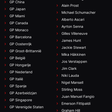
GP China
Alain Prost
GP Japan
Michael Schumacher
GP Miami
Alberto Ascari
GP Canada
Ayrton Senna
GP Monaco
Gilles Villeneuve
GP Barcelona
James Hunt
GP Oostenrijk
Jackie Stewart
GP Groot-Brittannië
Mika Häkkinen
GP België
Jos Verstappen
GP Hongarije
Jim Clark
GP Nederland
Niki Lauda
GP Italië
Nigel Mansell
GP Spanje
Stirling Moss
GP Azerbeidzjan
Juan Manuel Fangio
GP Singapore
Emerson Fittipaldi
GP Verenigde Staten
Graham Hill