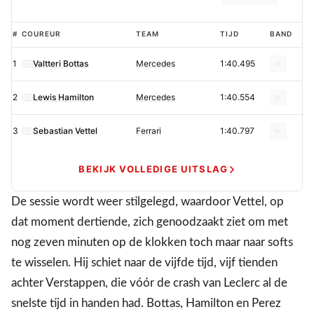
Bottas
#
COUREUR
TEAM
TIJD
BAND
pakt
1
Valtteri Bottas
Mercedes
1:40.495
pole,
Verstappen
2
Lewis Hamilton
Mercedes
1:40.554
P4
in
3
Sebastian Vettel
Ferrari
1:40.797
chaotische
kwalificatie
BEKIJK VOLLEDIGE UITSLAG
GP
De sessie wordt weer stilgelegd, waardoor Vettel, op
Azerbeidzjan
dat moment dertiende, zich genoodzaakt ziet om met
nog zeven minuten op de klokken toch maar naar softs
te wisselen. Hij schiet naar de vijfde tijd, vijf tienden
achter Verstappen, die vóór de crash van Leclerc al de
snelste tijd in handen had. Bottas, Hamilton en Perez