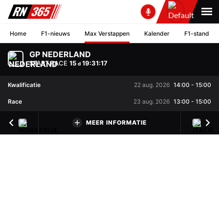
Home
F1-nieuws
Max Verstappen
Kalender
F1-stand
GP NEDERLAND
START RACE
15
19
:
31
:
16
d
Kwalificatie
22 aug. 2026
14:00
-
15:00
Race
23 aug. 2026
13:00
-
15:00
MEER INFORMATIE