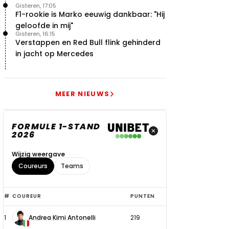
Gisteren, 17:05
F1-rookie is Marko eeuwig dankbaar: "Hij
geloofde in mij"
Gisteren, 16:15
Verstappen en Red Bull flink gehinderd
in jacht op Mercedes
MEER NIEUWS
FORMULE 1-STAND
2026
Wijzig weergave
Coureurs
Teams
Top
#
COUREUR
PUNTEN
6
1
Andrea Kimi Antonelli
219
coureurs