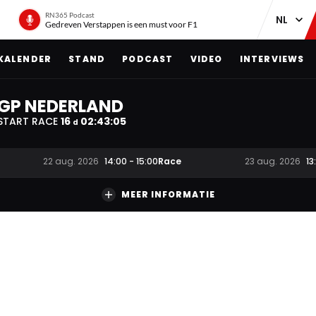
RN365 Podcast
Gedreven Verstappen is een must voor F1
KALENDER
STAND
PODCAST
VIDEO
INTERVIEWS
GP NEDERLAND
START RACE
16
02
:
43
:
04
d
Race
22 aug. 2026
14:00
-
15:00
23 aug. 2026
13
MEER INFORMATIE