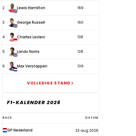
2
Lewis Hamilton
169
3
George Russell
160
4
Charles Leclerc
138
5
Lando Norris
128
6
Max Verstappen
109
VOLLEDIGE STAND
F1-KALENDER 2026
F1-
RACE
DATUM
kalender
GP Nederland
23 aug 2026
2026