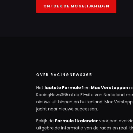
ONTDEK DE MOGELIJKHEDEN
OVER RACINGNEWS365
Het
laatste Formule 1
en
Max Verstappen
n
RacingNews365.nl de F1-site van Nederland met
nieuws uit binnen en buitenland. Max Verstappe
jacht naar nieuwe successen.
Bekijk de
Formule 1 kalender
voor een overzic
uitgebreide informatie van de races en real-tim