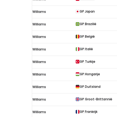
F1-
uitslagen
GP Japan
Williams
in
2005
GP Brazilië
Williams
GP België
Williams
GP Italië
Williams
GP Turkije
Williams
GP Hongarije
Williams
GP Duitsland
Williams
GP Groot-Brittannië
Williams
GP Frankrijk
Williams