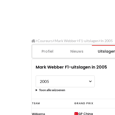
Coureurs
Mark Webber
F1-uitslagen
In 2005
Profiel
Nieuws
Uitslage
Mark Webber F1-uitslagen in 2005
Toon alle seizoenen
Mark
TEAM
GRAND PRIX
Webber
GP China
Williams