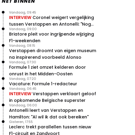
NET BINNEN
Vandaag, 09:45
INTERVIEW
Coronel weigert vergelijking
tussen Verstappen en Antonelli: "Nog
Vandaag, 09:00
niet dat niveau"
Briatore pleit voor ingrijpende wijziging
F1-weekenden
Vandaag, 08:15
Verstappen droomt van eigen museum
na inspirerend voorbeeld Alonso
Vandaag, 07:30
Formule 1 ziet omzet kelderen door
onrust in het Midden-Oosten
Vandaag, 07:20
Vacature: Formule 1-redacteur
Vandaag, 06:45
INTERVIEW
Verstappen verklaart geloof
in opkomende Belgische superster
Vandaag, 06:00
Antonelli leert van Verstappen en
Hamilton: "Al wil ik dat ook bereiken"
Gisteren, 17:55
Leclerc trekt parallellen tussen nieuw
F1-circuit en Zandvoort