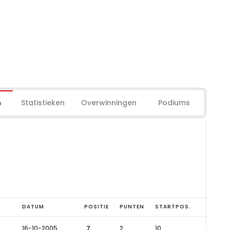
n
Statistieken
Overwinningen
Podiums
DATUM
POSITIE
PUNTEN
STARTPOS.
16-10-2005
7
2
10