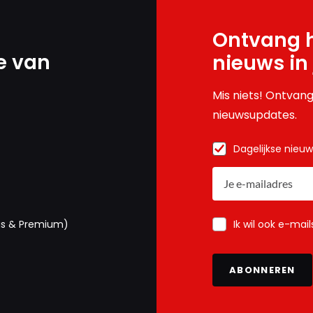
Ontvang h
e van
nieuws in
Mis niets! Ontvang
nieuwsupdates.
Dagelijkse nieu
Ik wil ook e-mai
us & Premium)
ABONNEREN