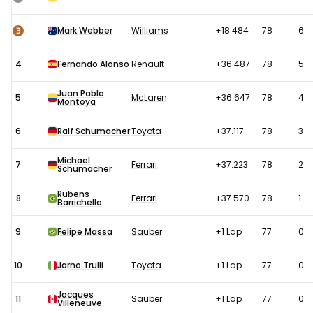
2005:
Race
3
Mark Webber
Williams
+18.484
78
6
4
Fernando Alonso
Renault
+36.487
78
5
Juan Pablo
5
McLaren
+36.647
78
4
Montoya
6
Ralf Schumacher
Toyota
+37.117
78
3
Michael
7
Ferrari
+37.223
78
2
Schumacher
Rubens
8
Ferrari
+37.570
78
1
Barrichello
9
Felipe Massa
Sauber
+1 Lap
77
0
10
Jarno Trulli
Toyota
+1 Lap
77
0
Jacques
11
Sauber
+1 Lap
77
0
Villeneuve