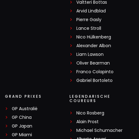
Valtteri Bottas
Arvid Lindblad
Pierre Gasly
Lance Stroll
Nico Hülkenberg
Alexander Albon
Liam Lawson
Oliver Bearman
Franco Colapinto
Gabriel Bortoleto
GRAND PRIXES
LEGENDARISCHE
COUREURS
GP Australië
Nico Rosberg
GP China
Alain Prost
GP Japan
Michael Schumacher
GP Miami