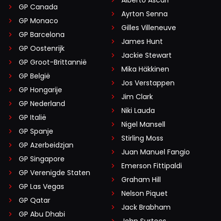
Alberto Ascari
GP Canada
Ayrton Senna
GP Monaco
Gilles Villeneuve
GP Barcelona
James Hunt
GP Oostenrijk
Jackie Stewart
GP Groot-Brittannië
Mika Häkkinen
GP België
Jos Verstappen
GP Hongarije
Jim Clark
GP Nederland
Niki Lauda
GP Italië
Nigel Mansell
GP Spanje
Stirling Moss
GP Azerbeidzjan
Juan Manuel Fangio
GP Singapore
Emerson Fittipaldi
GP Verenigde Staten
Graham Hill
GP Las Vegas
Nelson Piquet
GP Qatar
Jack Brabham
GP Abu Dhabi