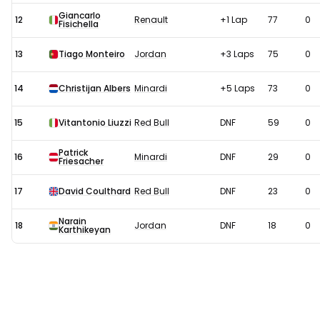
Giancarlo
12
Renault
+1 Lap
77
0
Fisichella
13
Tiago Monteiro
Jordan
+3 Laps
75
0
14
Christijan Albers
Minardi
+5 Laps
73
0
15
Vitantonio Liuzzi
Red Bull
DNF
59
0
Patrick
16
Minardi
DNF
29
0
Friesacher
17
David Coulthard
Red Bull
DNF
23
0
Narain
18
Jordan
DNF
18
0
Karthikeyan