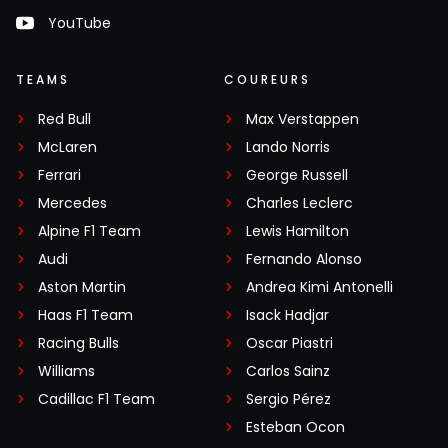
YouTube
TEAMS
COUREURS
Red Bull
Max Verstappen
McLaren
Lando Norris
Ferrari
George Russell
Mercedes
Charles Leclerc
Alpine F1 Team
Lewis Hamilton
Audi
Fernando Alonso
Aston Martin
Andrea Kimi Antonelli
Haas F1 Team
Isack Hadjar
Racing Bulls
Oscar Piastri
Williams
Carlos Sainz
Cadillac F1 Team
Sergio Pérez
Esteban Ocon