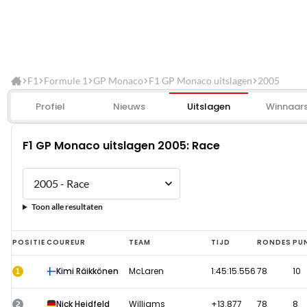
F1
Formule 1
GP Monaco
F1 GP Monaco uitslagen
2005
Profiel
Nieuws
Uitslagen
Winnaar
F1 GP Monaco uitslagen 2005: Race
Toon alle resultaten
F1
POSITIE
COUREUR
TEAM
TIJD
RONDES
PU
GP
1
Kimi Räikkönen
McLaren
1:45:15.556
78
10
Monaco
uitslagen
2
Nick Heidfeld
Williams
+13.877
78
8