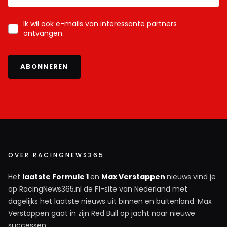
Ik wil ook e-mails van interessante partners
ontvangen.
ABONNEREN
OVER RACINGNEWS365
Het
laatste Formule 1
en
Max Verstappen
nieuws vind je
op RacingNews365.nl de F1-site van Nederland met
dagelijks het laatste nieuws uit binnen en buitenland. Max
Verstappen gaat in zijn Red Bull op jacht naar nieuwe
successen.