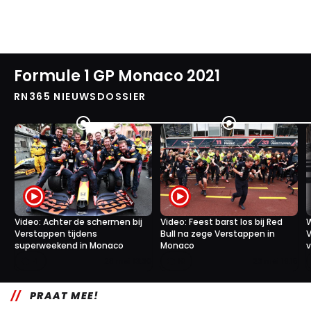
Formule 1 GP Monaco 2021
RN365 NIEUWSDOSSIER
Video: Achter de schermen bij
Video: Feest barst los bij Red
W
Verstappen tijdens
Bull na zege Verstappen in
V
superweekend in Monaco
Monaco
v
4
10
28 mei 13:30
23 mei 19:15
PRAAT MEE!