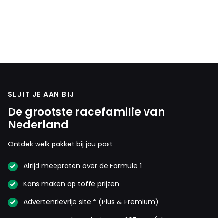
Niks definitief: de bak van Charles is toch stuk, dus Max
start alsnog van pole!
Meepraten? Dat kan! Je hoeft je alleen maar aan te
melden met een RN365-account.
SLUIT JE AAN BIJ
De grootste racefamilie van
INLOGGEN
AANMELDEN
Nederland
Ontdek welk pakket bij jou past
Altijd meepraten over de Formule 1
Kans maken op toffe prijzen
Advertentievrije site * (Plus & Premium)