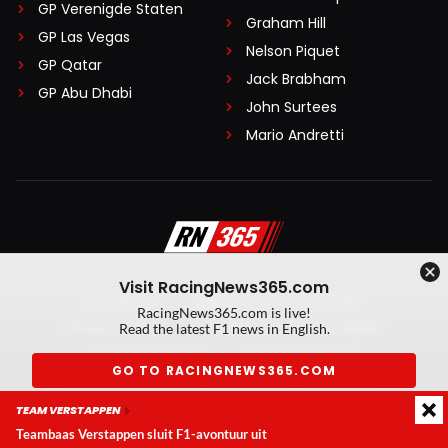
GP Verenigde Staten
Graham Hill
GP Las Vegas
Nelson Piquet
GP Qatar
Jack Brabham
GP Abu Dhabi
John Surtees
Mario Andretti
Visit RacingNews365.com
Disclaimer
Algemene voorwaarden
RacingNews365.com is live!
Privacy Policy
Created by On Your Marks
Read the latest F1 news in English.
Privacy manager
Kansspeluitingen
GO TO RACINGNEWS365.COM
© 2026 RacingNews365. Alle rechten voorbehouden
TEAM VERSTAPPEN
Don't show again
Teambaas Verstappen sluit F1-avontuur uit