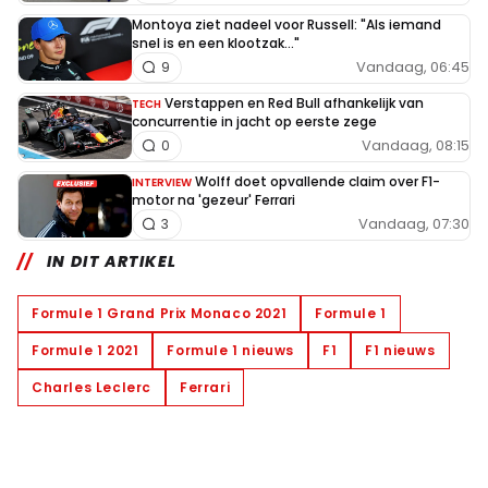
Montoya ziet nadeel voor Russell: "Als iemand
snel is en een klootzak..."
Vandaag, 06:45
9
Verstappen en Red Bull afhankelijk van
TECH
concurrentie in jacht op eerste zege
Vandaag, 08:15
0
Wolff doet opvallende claim over F1-
INTERVIEW
motor na 'gezeur' Ferrari
Vandaag, 07:30
3
IN DIT ARTIKEL
Formule 1 Grand Prix Monaco 2021
Formule 1
Formule 1 2021
Formule 1 nieuws
F1
F1 nieuws
Charles Leclerc
Ferrari