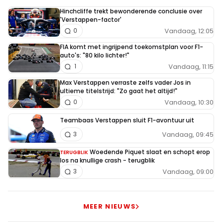
Chipp
23 mei 2021 11:38
Hinchcliffe trekt bewonderende conclusie over
'Verstappen-factor'
Een wonder nodig, zal wel weer Guus geluk worden. Bot
Vandaag, 12:05
0
slechte pitstop en moet daarna Sir Hami doorlaten of
FIA komt met ingrijpend toekomstplan voor F1-
dergelijk scenario
auto's: "80 kilo lichter!"
Vandaag, 11:15
1
Max Verstappen verraste zelfs vader Jos in
wderks1540634756
ultieme titelstrijd: "Zo gaat het altijd!"
23 mei 2021 11:54
Vandaag, 10:30
0
Sir Lewis zal het niet makkelijk hebben met Sainz Norris
Teambaas Verstappen sluit F1-avontuur uit
en Gasley voor zich bij de start en zeker Bottas moet bij
Vandaag, 09:45
3
de start op Sainz letten die gaat aanvallen als een raket
Woedende Piquet slaat en schopt erop
Dus al met al zie ik het voor Leclerc en Max hoopvol in bij
TERUGBLIK
los na knullige crash - terugblik
de start Ferrari wil zeker punten scoren vandaag
Vandaag, 09:00
3
Racing Rick
MEER NIEUWS
23 mei 2021 12:27