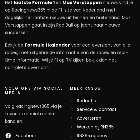
Het
laatste Formule 1
en
Max Verstappen
nieuws vind je
op RacingNews365.nl de F1-site van Nederland met
dagelijks het laatste nieuws uit binnen en buitenland. Max
Verstappen gaat in zijn Red Bull op jacht naar nieuwe
successen.
Bekijk de
Formule 1 kalender
voor een overzicht van alle
races, met uitgebreide informatie van de races en real-
time informatie. Wil je F1 op TV kijken bekijk dan het
complete overzicht!
VOLG ONS VIA SOCIAL
MEER RN365
MEDIA
Redactie
Volg RacingNews365 via je
Service & contact
favoriete social media
Adverteren
kanalen!
Werken bij RN365
Facebook
RN365.agency