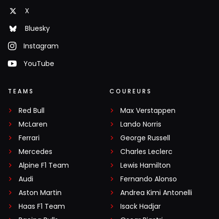
X
Bluesky
Instagram
YouTube
TEAMS
COUREURS
Red Bull
Max Verstappen
McLaren
Lando Norris
Ferrari
George Russell
Mercedes
Charles Leclerc
Alpine F1 Team
Lewis Hamilton
Audi
Fernando Alonso
Aston Martin
Andrea Kimi Antonelli
Haas F1 Team
Isack Hadjar