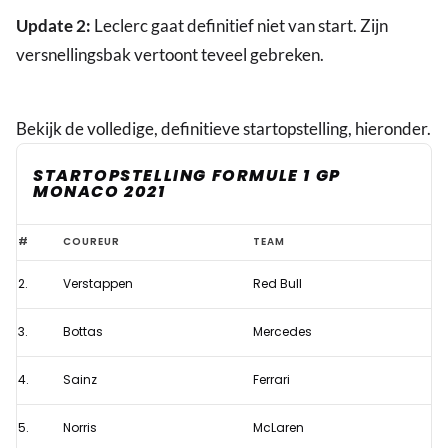
Update 2:
Leclerc gaat definitief niet van start. Zijn
versnellingsbak vertoont teveel gebreken.
Bekijk de volledige, definitieve startopstelling, hieronder.
STARTOPSTELLING FORMULE 1 GP
MONACO 2021
Definitieve
#
COUREUR
TEAM
startopstelling
2.
Verstappen
Red Bull
Formule
1
3.
Bottas
Mercedes
GP
Monaco
4.
Sainz
Ferrari
2021:
5.
Norris
McLaren
Verstappen