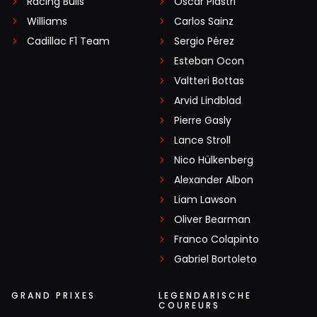
Racing Bulls
Oscar Piastri
Williams
Carlos Sainz
Cadillac F1 Team
Sergio Pérez
Esteban Ocon
Valtteri Bottas
Arvid Lindblad
Pierre Gasly
Lance Stroll
Nico Hülkenberg
Alexander Albon
Liam Lawson
Oliver Bearman
Franco Colapinto
Gabriel Bortoleto
GRAND PRIXES
LEGENDARISCHE
COUREURS