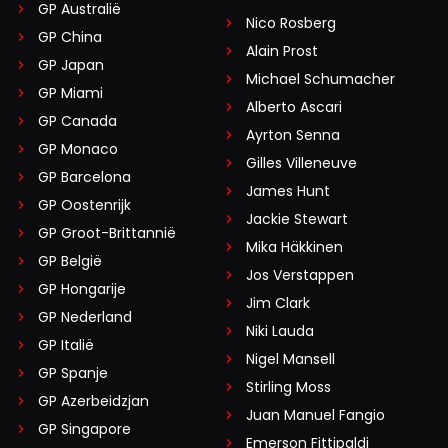
GP Australië
Nico Rosberg
GP China
Alain Prost
GP Japan
Michael Schumacher
GP Miami
Alberto Ascari
GP Canada
Ayrton Senna
GP Monaco
Gilles Villeneuve
GP Barcelona
James Hunt
GP Oostenrijk
Jackie Stewart
GP Groot-Brittannië
Mika Häkkinen
GP België
Jos Verstappen
GP Hongarije
Jim Clark
GP Nederland
Niki Lauda
GP Italië
Nigel Mansell
GP Spanje
Stirling Moss
GP Azerbeidzjan
Juan Manuel Fangio
GP Singapore
Emerson Fittipaldi