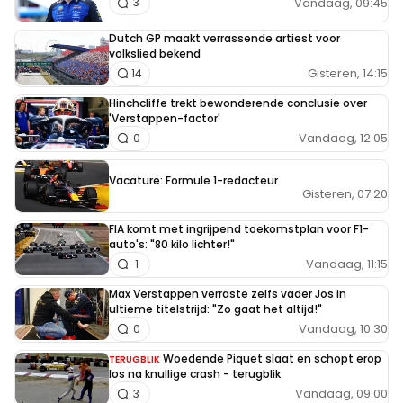
Vandaag, 09:45
3
Dutch GP maakt verrassende artiest voor
volkslied bekend
Gisteren, 14:15
14
Hinchcliffe trekt bewonderende conclusie over
'Verstappen-factor'
Vandaag, 12:05
0
Vacature: Formule 1-redacteur
Gisteren, 07:20
FIA komt met ingrijpend toekomstplan voor F1-
auto's: "80 kilo lichter!"
Vandaag, 11:15
1
Max Verstappen verraste zelfs vader Jos in
ultieme titelstrijd: "Zo gaat het altijd!"
Vandaag, 10:30
0
Woedende Piquet slaat en schopt erop
TERUGBLIK
los na knullige crash - terugblik
Vandaag, 09:00
3