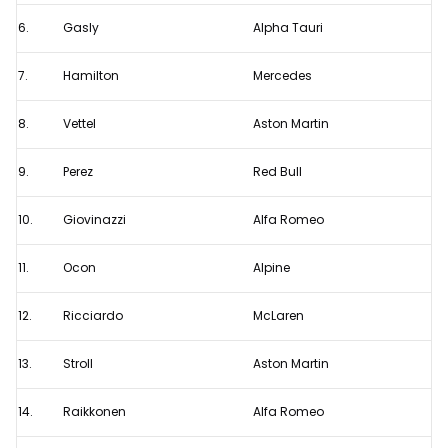
toch
6.
Gasly
Alpha Tauri
op
P1
7.
Hamilton
Mercedes
8.
Vettel
Aston Martin
9.
Perez
Red Bull
10.
Giovinazzi
Alfa Romeo
11.
Ocon
Alpine
12.
Ricciardo
McLaren
13.
Stroll
Aston Martin
14.
Raikkonen
Alfa Romeo