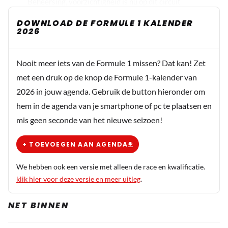
Beheersing, voorzichtigheid is nu op dit circuit
belangrijker dan de eer. Dit is de kans voor Max om
DOWNLOAD DE FORMULE 1 KALENDER
punten te pakken op Lewis. Uiteraard hoop ik ook op
2026
winst voor max. 25 of 18 punten (los van snelste ronde)
scheelt natuurlijk. Maar 18 punten is veel meer dan 0 ;-)
Nooit meer iets van de Formule 1 missen? Dat kan! Zet
En ook zonder giga risico kan Max altijd nog winnen.
met een druk op de knop de Formule 1-kalender van
Maar een WK wordt niet snel gewonnen door onbesuisde
2026 in jouw agenda. Gebruik de button hieronder om
acties. En al zou Max een tik krijgen in bv. bocht 1, of
hem in de agenda van je smartphone of pc te plaatsen en
elders van LeClerc, dan kun je mogelijk achteraf wel
mis geen seconde van het nieuwe seizoen!
zeggen, het was de schuld van LeClerc? Nee het gaat er
nu om dat Max laat zien dat hij geleerd heeft en NIET in
+ TOEVOEGEN AAN AGENDA
de boobytrap trapt van ten koste van alles willen winnen
en zelfs op Monaco in ieder gaatje te willen duiken. Juist
We hebben ook een versie met alleen de race en kwalificatie.
op dit circuit "killing for points" en wie weet wel de WK
klik hier voor deze versie en meer uitleg
.
titel ! Suc6 RB + Max. ;-)
NET BINNEN