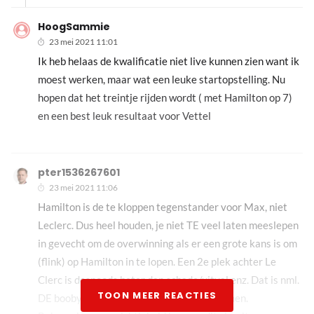
HoogSammie
23 mei 2021 11:01
Ik heb helaas de kwalificatie niet live kunnen zien want ik
moest werken, maar wat een leuke startopstelling. Nu
hopen dat het treintje rijden wordt ( met Hamilton op 7)
en een best leuk resultaat voor Vettel
pter1536267601
23 mei 2021 11:06
Hamilton is de te kloppen tegenstander voor Max, niet
Leclerc. Dus heel houden, je niet TE veel laten meeslepen
in gevecht om de overwinning als er een grote kans is om
(flink) op Hamilton in te lopen. Een 2e plek achter Le
Clerc is desnoods beter dan schade/uitval enz. Dat is nml.
TOON MEER REACTIES
DE boobytrap als Max TE fanatiek wil winnen.