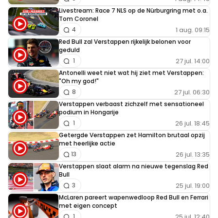
Livestream: Race 7 NLS op de Nürburgring met o.a.
Tom Coronel
1 aug. 09:15
4
Red Bull zal Verstappen rijkelijk belonen voor
geduld
27 jul. 14:00
1
Antonelli weet niet wat hij ziet met Verstappen:
"Oh my god!"
27 jul. 06:30
8
Verstappen verbaast zichzelf met sensationeel
podium in Hongarije
26 jul. 18:45
1
Getergde Verstappen zet Hamilton brutaal opzij
met heerlijke actie
26 jul. 13:35
13
Verstappen slaat alarm na nieuwe tegenslag Red
Bull
25 jul. 19:00
3
McLaren pareert wapenwedloop Red Bull en Ferrari
met eigen concept
25 jul. 12:40
1