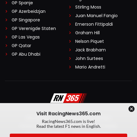
GP Spanje
Stirling Moss
GP Azerbeidzjan
Juan Manuel Fangio
GP Singapore
Emerson Fittipaldi
GP Verenigde Staten
Graham Hill
GP Las Vegas
Nelson Piquet
GP Qatar
Jack Brabham
GP Abu Dhabi
John Surtees
Mario Andretti
Visit RacingNews365.com
Disclaimer
Algemene voorwaarden
RacingNews365.com is live!
Privacy Policy
Created by On Your Marks
Read the latest F1 news in English.
Privacy manager
Kansspeluitingen