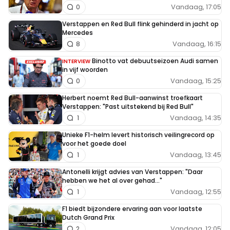
Vandaag, 17:05
0
Verstappen en Red Bull flink gehinderd in jacht op
Mercedes
Vandaag, 16:15
8
Binotto vat debuutseizoen Audi samen
INTERVIEW
in vijf woorden
Vandaag, 15:25
0
Herbert noemt Red Bull-aanwinst troefkaart
Verstappen: "Past uitstekend bij Red Bull"
Vandaag, 14:35
1
Unieke F1-helm levert historisch veilingrecord op
voor het goede doel
Vandaag, 13:45
1
Antonelli krijgt advies van Verstappen: "Daar
hebben we het al over gehad..."
Vandaag, 12:55
1
F1 biedt bijzondere ervaring aan voor laatste
Dutch Grand Prix
Vandaag, 12:05
2