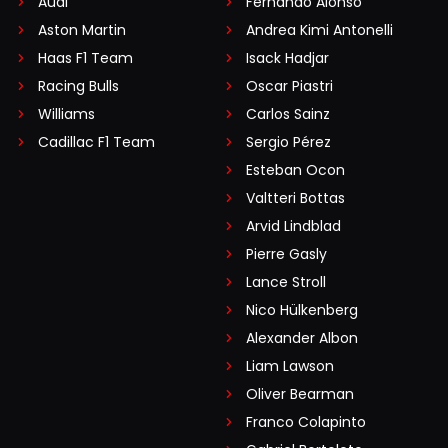
Audi
Fernando Alonso
Aston Martin
Andrea Kimi Antonelli
Haas F1 Team
Isack Hadjar
Racing Bulls
Oscar Piastri
Williams
Carlos Sainz
Cadillac F1 Team
Sergio Pérez
Esteban Ocon
Valtteri Bottas
Arvid Lindblad
Pierre Gasly
Lance Stroll
Nico Hülkenberg
Alexander Albon
Liam Lawson
Oliver Bearman
Franco Colapinto