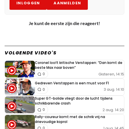
INLOGGEN
AANMELDEN
Je kunt de eerste zijn die reageert!
VOLGENDE VIDEO'S
Coronel looft kritische Verstappen: “Dan komt de
beste Max naar boven”
Gisteren, 14:15
0
Gedreven Verstappen is een must voor F1
3 aug. 14:10
0
Super GT-bolide vliegt door de lucht tijdens
schrikbarende crash
2 aug. 14:20
0
Rally-coureur komt met de schrik vrij na
drievoudige koprol
1 aug. 14:45
0