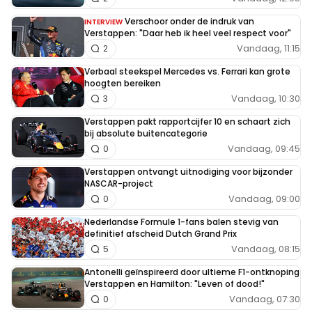
Verschoor onder de indruk van
INTERVIEW
Verstappen: "Daar heb ik heel veel respect voor"
Vandaag, 11:15
2
Verbaal steekspel Mercedes vs. Ferrari kan grote
hoogten bereiken
Vandaag, 10:30
3
Verstappen pakt rapportcijfer 10 en schaart zich
bij absolute buitencategorie
Vandaag, 09:45
0
Verstappen ontvangt uitnodiging voor bijzonder
NASCAR-project
Vandaag, 09:00
0
Nederlandse Formule 1-fans balen stevig van
definitief afscheid Dutch Grand Prix
Vandaag, 08:15
5
Antonelli geïnspireerd door ultieme F1-ontknoping
Verstappen en Hamilton: "Leven of dood!"
Vandaag, 07:30
0