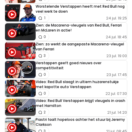
Worstelende Verstappen heeft met Red Bull nog
veel werk te doen
24 jul. 19:25
1
Zien: de Macarena-vleugels van Red Bull, Ferrari
en McLaren in actie!
24 jul. 18:45
0
Zien: zo werkt de aangepaste Macarena-vleugel
van Ferrari
23 jul. 19:00
3
Verstappen geeft goed nieuws over
competitiviteit
23 jul. 17:45
0
Video: Red Bull slaagt in ultiem huzarenstukje
met kapotte auto Verstappen
22 jul. 07:30
0
Video: Red Bull Verstappen krijgt vleugels in crash
met Hamilton
21 jul. 14:20
2
Piastri faalt hopeloos achter het stuur bij Jeremy
Clarkson
21 jul. 08:45
3