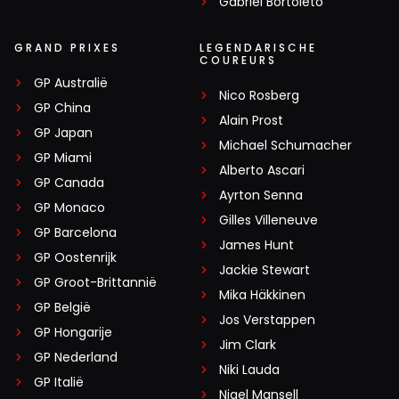
Gabriel Bortoleto
GRAND PRIXES
LEGENDARISCHE
COUREURS
GP Australië
Nico Rosberg
GP China
Alain Prost
GP Japan
Michael Schumacher
GP Miami
Alberto Ascari
GP Canada
Ayrton Senna
GP Monaco
Gilles Villeneuve
GP Barcelona
James Hunt
GP Oostenrijk
Jackie Stewart
GP Groot-Brittannië
Mika Häkkinen
GP België
Jos Verstappen
GP Hongarije
Jim Clark
GP Nederland
Niki Lauda
GP Italië
Nigel Mansell