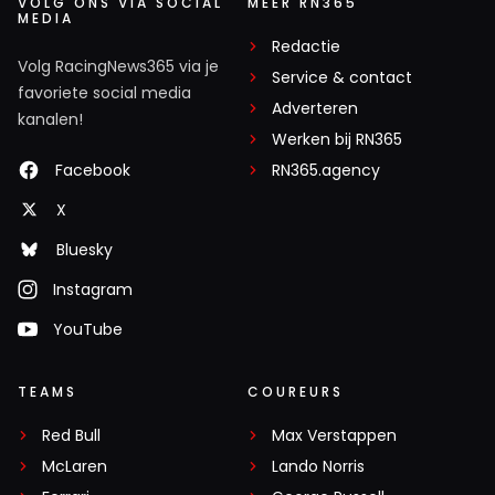
VOLG ONS VIA SOCIAL
MEER RN365
MEDIA
Redactie
Volg RacingNews365 via je
Service & contact
favoriete social media
Adverteren
kanalen!
Werken bij RN365
Facebook
RN365.agency
X
Bluesky
Instagram
YouTube
TEAMS
COUREURS
Red Bull
Max Verstappen
McLaren
Lando Norris