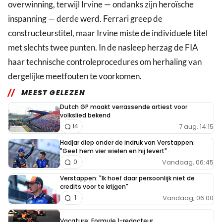
overwinning, terwijl Irvine — ondanks zijn heroïsche
inspanning — derde werd. Ferrari greep de
constructeurstitel, maar Irvine miste de individuele titel
met slechts twee punten. In de nasleep herzag de FIA
haar technische controleprocedures om herhaling van
dergelijke meetfouten te voorkomen.
MEEST GELEZEN
Dutch GP maakt verrassende artiest voor
volkslied bekend
7 aug. 14:15
14
Hadjar diep onder de indruk van Verstappen:
"Geef hem vier wielen en hij levert"
Vandaag, 06:45
0
Verstappen: "Ik hoef daar persoonlijk niet de
credits voor te krijgen"
Vandaag, 06:00
1
Vacature: Formule 1-redacteur