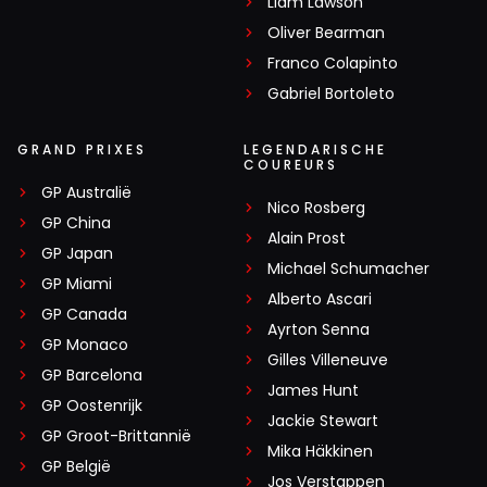
Liam Lawson
Oliver Bearman
Franco Colapinto
Gabriel Bortoleto
GRAND PRIXES
LEGENDARISCHE
COUREURS
GP Australië
Nico Rosberg
GP China
Alain Prost
GP Japan
Michael Schumacher
GP Miami
Alberto Ascari
GP Canada
Ayrton Senna
GP Monaco
Gilles Villeneuve
GP Barcelona
James Hunt
GP Oostenrijk
Jackie Stewart
GP Groot-Brittannië
Mika Häkkinen
GP België
Jos Verstappen