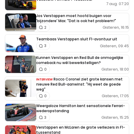
7 aug. 07:20
Jos Verstappen moet hoofd buigen voor
'bijzondere' Max: "Dat is ook het probleem!"
Gisteren, 16:15
2
Teambaas Verstappen sluit F1-avontuur uit
Gisteren, 09:45
3
Kunnen Verstappen en Red Bull de onmogelijke
comeback nu wél bewerkstelligen?
Gisteren, 18:00
0
Rocco Coronel ziet grote kansen met
INTERVIEW
nieuwe Red Bull-aanwinst: "Hij weet de goede
weg"
Gisteren, 17:05
0
Weergaloze Hamilton kent sensationele Ferrari-
wederopstanding
Gisteren, 15:25
3
Verstappen en McLaren de grote verliezers in F1-
tussenstand