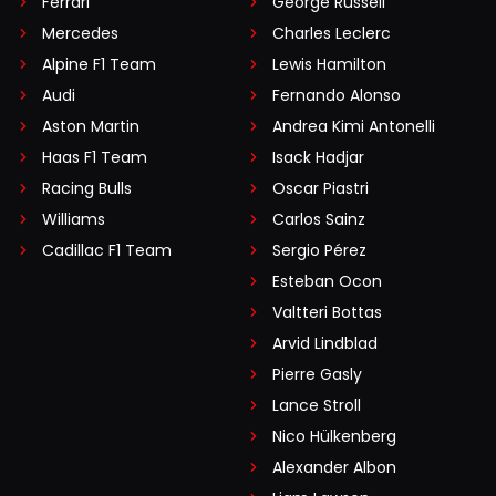
Ferrari
George Russell
Mercedes
Charles Leclerc
Alpine F1 Team
Lewis Hamilton
Audi
Fernando Alonso
Aston Martin
Andrea Kimi Antonelli
Haas F1 Team
Isack Hadjar
Racing Bulls
Oscar Piastri
Williams
Carlos Sainz
Cadillac F1 Team
Sergio Pérez
Esteban Ocon
Valtteri Bottas
Arvid Lindblad
Pierre Gasly
Lance Stroll
Nico Hülkenberg
Alexander Albon