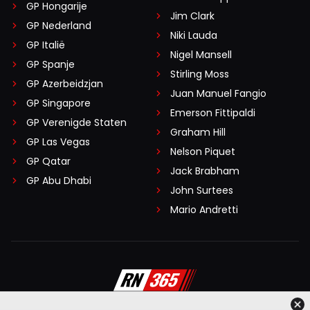
GP Hongarije
Jim Clark
GP Nederland
Niki Lauda
GP Italië
Nigel Mansell
GP Spanje
Stirling Moss
GP Azerbeidzjan
Juan Manuel Fangio
GP Singapore
Emerson Fittipaldi
GP Verenigde Staten
Graham Hill
GP Las Vegas
Nelson Piquet
GP Qatar
Jack Brabham
GP Abu Dhabi
John Surtees
Mario Andretti