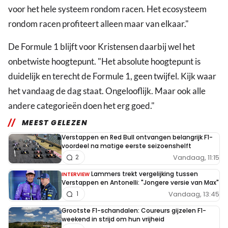
voor het hele systeem rondom racen. Het ecosysteem
rondom racen profiteert alleen maar van elkaar."
De Formule 1 blijft voor Kristensen daarbij wel het
onbetwiste hoogtepunt. "Het absolute hoogtepunt is
duidelijk en terecht de Formule 1, geen twijfel. Kijk waar
het vandaag de dag staat. Ongelooflijk. Maar ook alle
andere categorieën doen het erg goed."
MEEST GELEZEN
Verstappen en Red Bull ontvangen belangrijk F1-
voordeel na matige eerste seizoenshelft
Vandaag, 11:15
2
Lammers trekt vergelijking tussen
INTERVIEW
Verstappen en Antonelli: "Jongere versie van Max"
Vandaag, 13:45
1
Grootste F1-schandalen: Coureurs gijzelen F1-
weekend in strijd om hun vrijheid