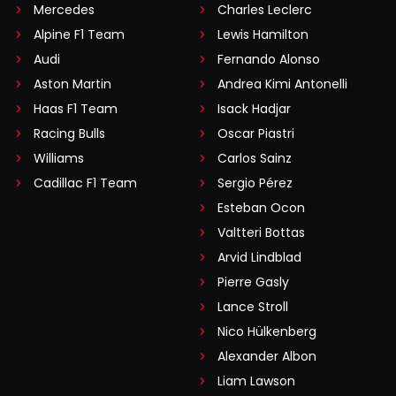
Mercedes
Charles Leclerc
Alpine F1 Team
Lewis Hamilton
Audi
Fernando Alonso
Aston Martin
Andrea Kimi Antonelli
Haas F1 Team
Isack Hadjar
Racing Bulls
Oscar Piastri
Williams
Carlos Sainz
Cadillac F1 Team
Sergio Pérez
Esteban Ocon
Valtteri Bottas
Arvid Lindblad
Pierre Gasly
Lance Stroll
Nico Hülkenberg
Alexander Albon
Liam Lawson