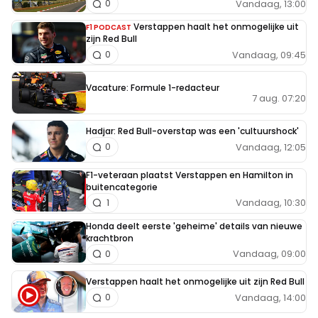
Vandaag, 13:00
0
Verstappen haalt het onmogelijke uit
F1 PODCAST
zijn Red Bull
Vandaag, 09:45
0
Vacature: Formule 1-redacteur
7 aug. 07:20
Hadjar: Red Bull-overstap was een 'cultuurshock'
Vandaag, 12:05
0
F1-veteraan plaatst Verstappen en Hamilton in
buitencategorie
Vandaag, 10:30
1
Honda deelt eerste 'geheime' details van nieuwe
krachtbron
Vandaag, 09:00
0
Verstappen haalt het onmogelijke uit zijn Red Bull
Vandaag, 14:00
0