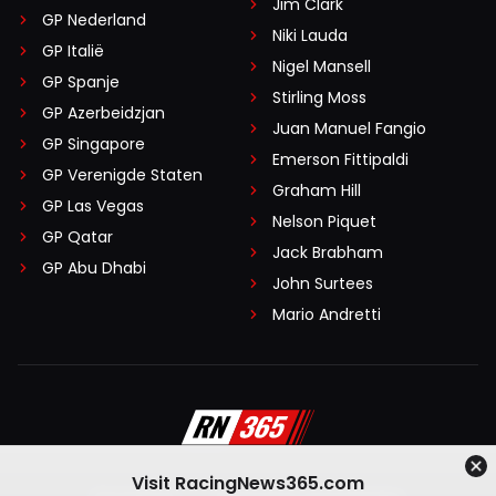
Jim Clark
GP Nederland
Niki Lauda
GP Italië
Nigel Mansell
GP Spanje
Stirling Moss
GP Azerbeidzjan
Juan Manuel Fangio
GP Singapore
Emerson Fittipaldi
GP Verenigde Staten
Graham Hill
GP Las Vegas
Nelson Piquet
GP Qatar
Jack Brabham
GP Abu Dhabi
John Surtees
Mario Andretti
Visit RacingNews365.com