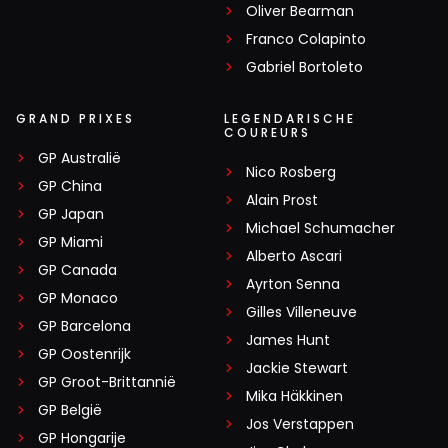
Oliver Bearman
Franco Colapinto
Gabriel Bortoleto
GRAND PRIXES
LEGENDARISCHE
COUREURS
GP Australië
Nico Rosberg
GP China
Alain Prost
GP Japan
Michael Schumacher
GP Miami
Alberto Ascari
GP Canada
Ayrton Senna
GP Monaco
Gilles Villeneuve
GP Barcelona
James Hunt
GP Oostenrijk
Jackie Stewart
GP Groot-Brittannië
Mika Häkkinen
GP België
Jos Verstappen
GP Hongarije