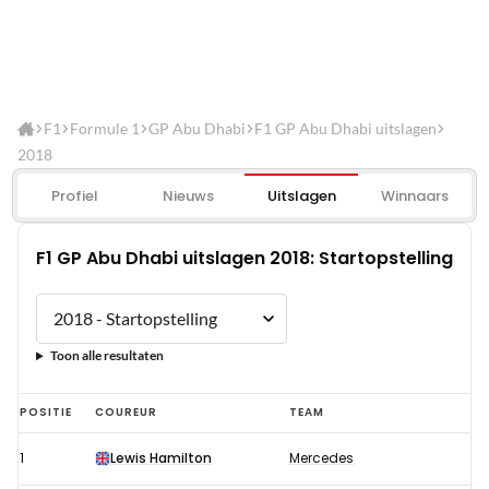
F1
Formule 1
GP Abu Dhabi
F1 GP Abu Dhabi uitslagen
2018
Profiel
Nieuws
Uitslagen
Winnaars
F1 GP Abu Dhabi uitslagen 2018: Startopstelling
Toon alle resultaten
F1
POSITIE
COUREUR
TEAM
GP
1
Lewis Hamilton
Mercedes
Abu