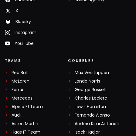
X
Bluesky
Instagram
YouTube
TEAMS
COUREURS
Red Bull
Max Verstappen
McLaren
Lando Norris
Ferrari
George Russell
Mercedes
Charles Leclerc
Alpine F1 Team
Lewis Hamilton
Audi
Fernando Alonso
Aston Martin
Andrea Kimi Antonelli
Haas F1 Team
Isack Hadjar