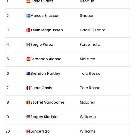
11
Carlos Sainz
Renault
12
Marcus Ericsson
Sauber
13
Kevin Magnussen
Haas F1 Team
14
Sergio Pérez
Force India
15
Fernando Alonso
McLaren
16
Brendon Hartley
Toro Rosso
17
Pierre Gasly
Toro Rosso
18
Stoffel Vandoorne
McLaren
19
Sergey Sirotkin
Williams
20
Lance Stroll
Williams