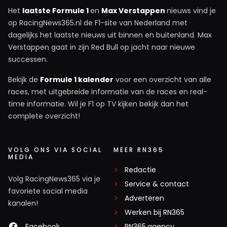
Het
laatste Formule 1
en
Max Verstappen
nieuws vind je
op RacingNews365.nl de F1-site van Nederland met
dagelijks het laatste nieuws uit binnen en buitenland. Max
Verstappen gaat in zijn Red Bull op jacht naar nieuwe
successen.
Bekijk de
Formule 1 kalender
voor een overzicht van alle
races, met uitgebreide informatie van de races en real-
time informatie. Wil je F1 op TV kijken bekijk dan het
complete overzicht!
VOLG ONS VIA SOCIAL
MEER RN365
MEDIA
Redactie
Volg RacingNews365 via je
Service & contact
favoriete social media
Adverteren
kanalen!
Werken bij RN365
Facebook
RN365.agency