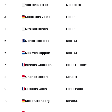
Dhabi
2
Valtteri Bottas
Mercedes
uitslagen
2018:
3
Sebastian Vettel
Ferrari
Startopstelling
4
Kimi Räikkönen
Ferrari
5
Daniel Ricciardo
Red Bull
6
Max Verstappen
Red Bull
7
Romain Grosjean
Haas F1 Team
8
Charles Leclerc
Sauber
9
Esteban Ocon
Force India
10
Nico Hülkenberg
Renault