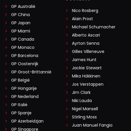
GP Australië
Nico Rosberg
GP China
Alain Prost
GP Japan
Michael Schumacher
GP Miami
Alberto Ascari
GP Canada
Ayrton Senna
GP Monaco
Gilles Villeneuve
GP Barcelona
James Hunt
GP Oostenrijk
Jackie Stewart
GP Groot-Brittannië
Mika Häkkinen
GP België
Jos Verstappen
GP Hongarije
Jim Clark
GP Nederland
Niki Lauda
GP Italië
Nigel Mansell
GP Spanje
Stirling Moss
GP Azerbeidzjan
Juan Manuel Fangio
GP Singapore