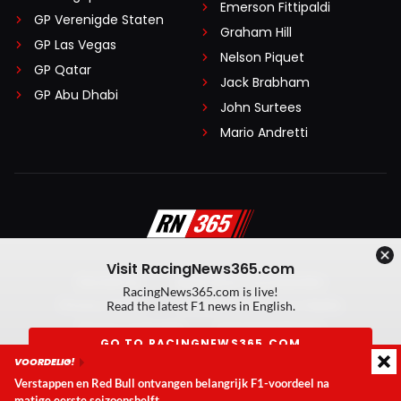
Emerson Fittipaldi
GP Verenigde Staten
Graham Hill
GP Las Vegas
Nelson Piquet
GP Qatar
Jack Brabham
GP Abu Dhabi
John Surtees
Mario Andretti
Visit RacingNews365.com
Disclaimer
Algemene voorwaarden
RacingNews365.com is live!
Privacy Policy
Created by On Your Marks
Read the latest F1 news in English.
Privacy manager
Kansspeluitingen
GO TO RACINGNEWS365.COM
VOORDELIG!
© 2026 RacingNews365. Alle rechten voorbehouden
Verstappen en Red Bull ontvangen belangrijk F1-voordeel na
Don't show again
matige eerste seizoenshelft