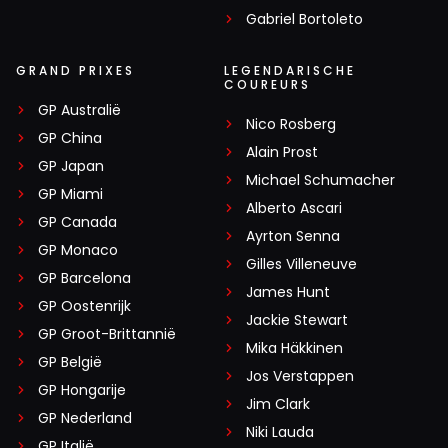
Gabriel Bortoleto
GRAND PRIXES
LEGENDARISCHE
COUREURS
GP Australië
Nico Rosberg
GP China
Alain Prost
GP Japan
Michael Schumacher
GP Miami
Alberto Ascari
GP Canada
Ayrton Senna
GP Monaco
Gilles Villeneuve
GP Barcelona
James Hunt
GP Oostenrijk
Jackie Stewart
GP Groot-Brittannië
Mika Häkkinen
GP België
Jos Verstappen
GP Hongarije
Jim Clark
GP Nederland
Niki Lauda
GP Italië