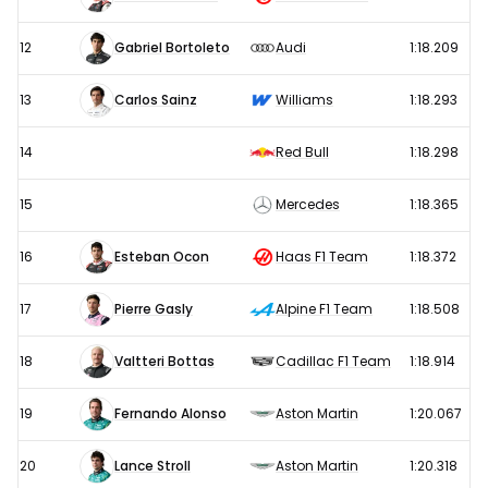
12
Gabriel Bortoleto
Audi
1:18.209
13
Carlos Sainz
Williams
1:18.293
14
Red Bull
1:18.298
15
Mercedes
1:18.365
16
Esteban Ocon
Haas F1 Team
1:18.372
17
Pierre Gasly
Alpine F1 Team
1:18.508
18
Valtteri Bottas
Cadillac F1 Team
1:18.914
19
Fernando Alonso
Aston Martin
1:20.067
20
Lance Stroll
Aston Martin
1:20.318