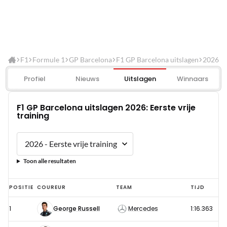
F1
Formule 1
GP Barcelona
F1 GP Barcelona uitslagen
2026
Profiel
Nieuws
Uitslagen
Winnaars
F1 GP Barcelona uitslagen 2026: Eerste vrije
training
Toon alle resultaten
F1
POSITIE
COUREUR
TEAM
TIJD
GP
1
George Russell
Mercedes
1:16.363
Barcelona