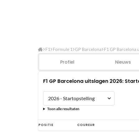
F1
Formule 1
GP Barcelona
F1 GP Barcelona u
Profiel
Nieuws
F1 GP Barcelona uitslagen 2026: Start
Toon alle resultaten
F1
POSITIE
COUREUR
GP