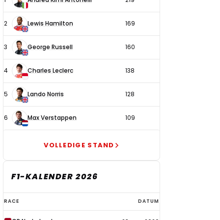
coureurs
2
Lewis Hamilton
169
3
George Russell
160
4
Charles Leclerc
138
5
Lando Norris
128
6
Max Verstappen
109
VOLLEDIGE STAND
F1-KALENDER 2026
F1-
RACE
DATUM
kalender