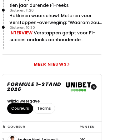
tien jaar durende F1-reeks
Gisteren, 11:20
Häkkinen waarschuwt McLaren voor
Verstappen-overweging: "Waarom zou
Gisteren, 10:30
je?"
INTERVIEW
Verstappen getipt voor F1-
succes ondanks aanhoudende
problemen
MEER NIEUWS
FORMULE 1-STAND
2026
Wijzig weergave
Coureurs
Teams
Top
#
COUREUR
PUNTEN
6
1
Andrea Kimi Antonelli
219