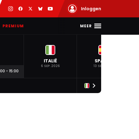
Inloggen
MEER
PREMIUM
ITALIË
SPANJE
6 SEP. 2026
13 SEP. 2026
:00
-
15:00