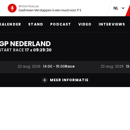
RN365 Podcast
Gedreven Verstappen is een must voor F1
KALENDER
STAND
PODCAST
VIDEO
INTERVIEWS
GP NEDERLAND
START RACE
17
09
:
29
:
29
d
Race
22 aug. 2026
14:00
-
15:00
23 aug. 2026
13
MEER INFORMATIE