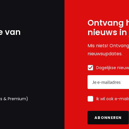
Ontvang h
e van
nieuws in
Mis niets! Ontvang
nieuwsupdates.
Dagelijkse nieu
Ik wil ook e-mai
us & Premium)
ABONNEREN