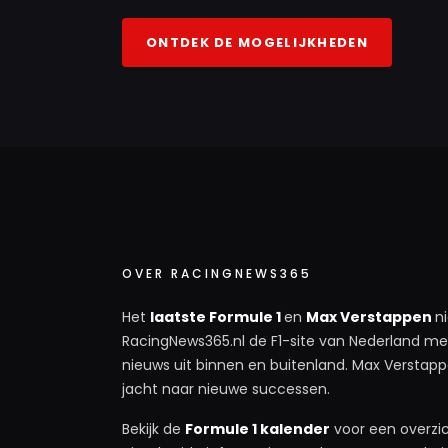
ONTDEK DE MOGELIJKHEDEN
OVER RACINGNEWS365
Het
laatste Formule 1
en
Max Verstappen
n
RacingNews365.nl de F1-site van Nederland met
nieuws uit binnen en buitenland. Max Verstappe
jacht naar nieuwe successen.
Bekijk de
Formule 1 kalender
voor een overzic