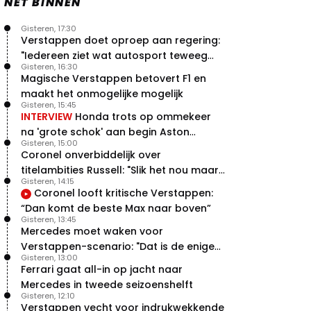
NET BINNEN
Gisteren, 17:30
Verstappen doet oproep aan regering:
"Iedereen ziet wat autosport teweeg
Gisteren, 16:30
brengt"
Magische Verstappen betovert F1 en
maakt het onmogelijke mogelijk
Gisteren, 15:45
INTERVIEW
Honda trots op ommekeer
na 'grote schok' aan begin Aston
Gisteren, 15:00
Martin-avontuur
Coronel onverbiddelijk over
titelambities Russell: "Slik het nou maar
Gisteren, 14:15
gewoon"
Coronel looft kritische Verstappen:
“Dan komt de beste Max naar boven”
Gisteren, 13:45
Mercedes moet waken voor
Verstappen-scenario: "Dat is de enige
Gisteren, 13:00
manier"
Ferrari gaat all-in op jacht naar
Mercedes in tweede seizoenshelft
Gisteren, 12:10
Verstappen vecht voor indrukwekkende