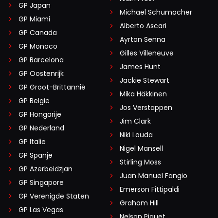
GP Japan
Michael Schumacher
GP Miami
Alberto Ascari
GP Canada
Ayrton Senna
GP Monaco
Gilles Villeneuve
GP Barcelona
James Hunt
GP Oostenrijk
Jackie Stewart
GP Groot-Brittannië
Mika Häkkinen
GP België
Jos Verstappen
GP Hongarije
Jim Clark
GP Nederland
Niki Lauda
GP Italië
Nigel Mansell
GP Spanje
Stirling Moss
GP Azerbeidzjan
Juan Manuel Fangio
GP Singapore
Emerson Fittipaldi
GP Verenigde Staten
Graham Hill
GP Las Vegas
Nelson Piquet