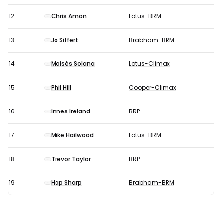
12
Chris Amon
Lotus-BRM
13
Jo Siffert
Brabham-BRM
14
Moisés Solana
Lotus-Climax
15
Phil Hill
Cooper-Climax
16
Innes Ireland
BRP
17
Mike Hailwood
Lotus-BRM
18
Trevor Taylor
BRP
19
Hap Sharp
Brabham-BRM