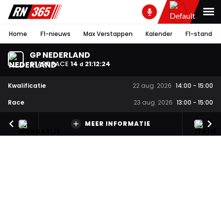
Home
F1-nieuws
Max Verstappen
Kalender
F1-stand
GP NEDERLAND
START RACE
14
21
:
12
:
24
d
Kwalificatie
22 aug. 2026
14:00
-
15:00
Race
23 aug. 2026
13:00
-
15:00
MEER INFORMATIE