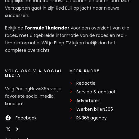
dagelijks het laatste nieuws uit binnen en buitenland. Max
Verstappen gaat in zijn Red Bull op jacht naar nieuwe
successen.
Bekijk de
Formule 1 kalender
voor een overzicht van alle
races, met uitgebreide informatie van de races en real-
time informatie. Wil je F1 op TV kijken bekijk dan het
complete overzicht!
VOLG ONS VIA SOCIAL
MEER RN365
MEDIA
Redactie
Volg RacingNews365 via je
Service & contact
favoriete social media
Adverteren
kanalen!
Werken bij RN365
Facebook
RN365.agency
X