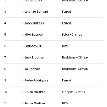
2
Dan Gurney
Brabham-Climax
1964:
Startopstelling
3
Lorenzo Bandini
Ferrari
4
John Surtees
Ferrari
5
Mike Spence
Lotus-Climax
6
Graham Hill
BRM
7
Jack Brabham
Brabham-Climax
8
Jo Bonnier
Brabham-Climax
9
Pedro Rodríguez
Ferrari
10
Bruce McLaren
Cooper-Climax
11
Richie Ginther
BRM