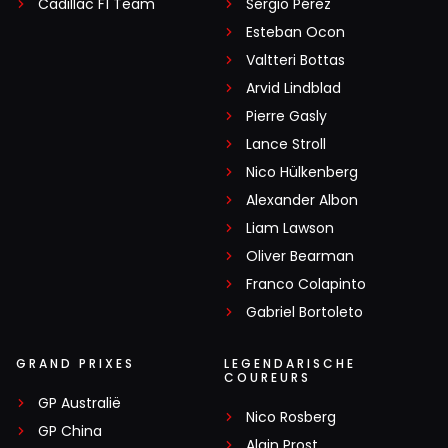
Cadillac F1 Team
Sergio Pérez
Esteban Ocon
Valtteri Bottas
Arvid Lindblad
Pierre Gasly
Lance Stroll
Nico Hülkenberg
Alexander Albon
Liam Lawson
Oliver Bearman
Franco Colapinto
Gabriel Bortoleto
GRAND PRIXES
LEGENDARISCHE
COUREURS
GP Australië
Nico Rosberg
GP China
Alain Prost