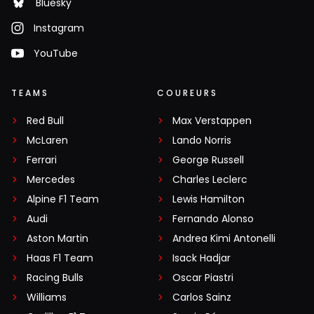
Bluesky
Instagram
YouTube
TEAMS
COUREURS
Red Bull
Max Verstappen
McLaren
Lando Norris
Ferrari
George Russell
Mercedes
Charles Leclerc
Alpine F1 Team
Lewis Hamilton
Audi
Fernando Alonso
Aston Martin
Andrea Kimi Antonelli
Haas F1 Team
Isack Hadjar
Racing Bulls
Oscar Piastri
Williams
Carlos Sainz