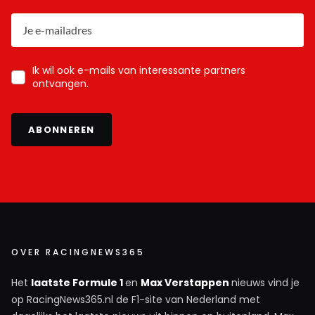
Ik wil ook e-mails van interessante partners
ontvangen.
ABONNEREN
OVER RACINGNEWS365
Het
laatste Formule 1
en
Max Verstappen
nieuws vind je
op RacingNews365.nl de F1-site van Nederland met