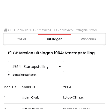
F1
Formule 1
GP Mexico
F1 GP Mexico uitslagen
1964
Profiel
Uitslagen
Winnaars
F1 GP Mexico uitslagen 1964: Startopstelling
Toon alle resultaten
F1
POSITIE
COUREUR
TEAM
GP
1
Jim Clark
Lotus-Climax
Mexico
uitslagen