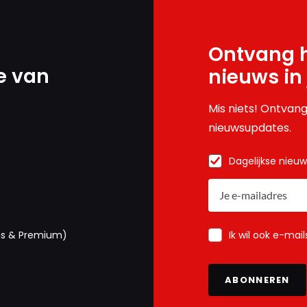
Ontvang h
e van
nieuws in
Mis niets! Ontvang
nieuwsupdates.
Dagelijkse nieu
Ik wil ook e-mai
us & Premium)
ABONNEREN