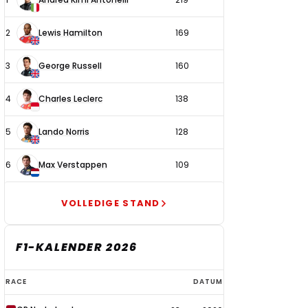
coureurs
2
Lewis Hamilton
169
3
George Russell
160
4
Charles Leclerc
138
5
Lando Norris
128
6
Max Verstappen
109
VOLLEDIGE STAND
F1-KALENDER 2026
F1-
RACE
DATUM
kalender