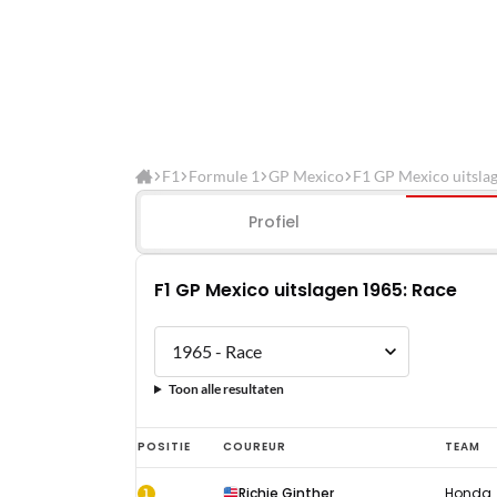
F1
Formule 1
GP Mexico
F1 GP Mexico uitsla
Profiel
F1 GP Mexico uitslagen 1965: Race
Toon alle resultaten
F1
POSITIE
COUREUR
TEAM
GP
1
Richie Ginther
Honda