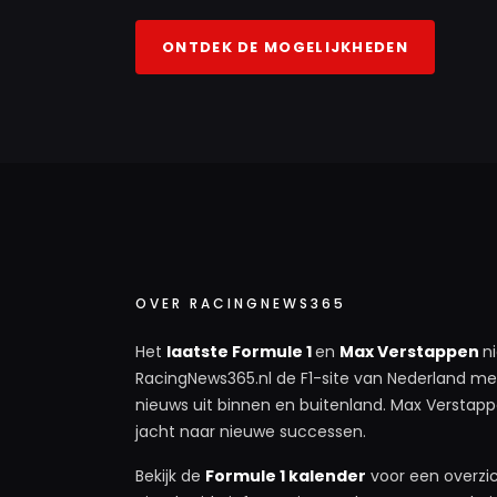
ONTDEK DE MOGELIJKHEDEN
OVER RACINGNEWS365
Het
laatste Formule 1
en
Max Verstappen
n
RacingNews365.nl de F1-site van Nederland met
nieuws uit binnen en buitenland. Max Verstappe
jacht naar nieuwe successen.
Bekijk de
Formule 1 kalender
voor een overzic