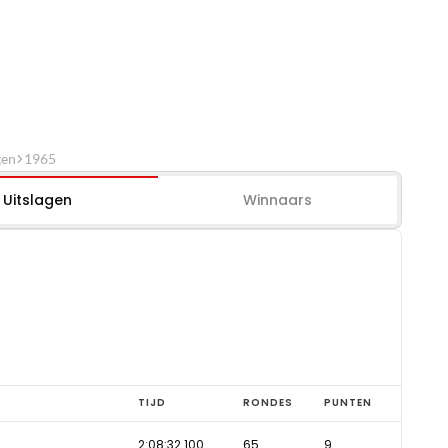
gen
1965
Uitslagen
Winnaars
TIJD
RONDES
PUNTEN
2:08:32.100
65
9