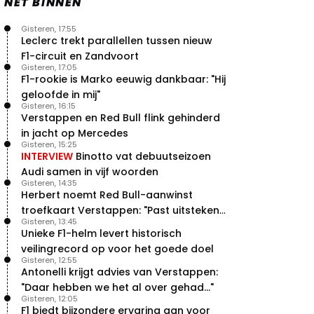
NET BINNEN
Gisteren, 17:55
Leclerc trekt parallellen tussen nieuw
F1-circuit en Zandvoort
Gisteren, 17:05
F1-rookie is Marko eeuwig dankbaar: "Hij
geloofde in mij"
Gisteren, 16:15
Verstappen en Red Bull flink gehinderd
in jacht op Mercedes
Gisteren, 15:25
INTERVIEW
Binotto vat debuutseizoen
Audi samen in vijf woorden
Gisteren, 14:35
Herbert noemt Red Bull-aanwinst
troefkaart Verstappen: "Past uitstekend
Gisteren, 13:45
bij Red Bull"
Unieke F1-helm levert historisch
veilingrecord op voor het goede doel
Gisteren, 12:55
Antonelli krijgt advies van Verstappen:
"Daar hebben we het al over gehad..."
Gisteren, 12:05
F1 biedt bijzondere ervaring aan voor