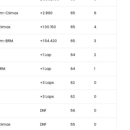
am-Climax
+2.890
65
6
Climax
+1:00.150
65
4
am-BRM
+1:54.420
65
3
+1 Lap
64
2
BRM
+1 Lap
64
1
+3 Laps
62
0
+3 Laps
62
0
DNF
56
0
Climax
DNF
55
0