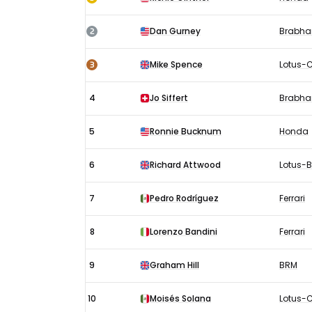
Mexico
uitslagen
2
Dan Gurney
Brabh
1965:
Race
3
Mike Spence
Lotus-
4
Jo Siffert
Brabh
5
Ronnie Bucknum
Honda
6
Richard Attwood
Lotus-
7
Pedro Rodríguez
Ferrari
8
Lorenzo Bandini
Ferrari
9
Graham Hill
BRM
10
Moisés Solana
Lotus-