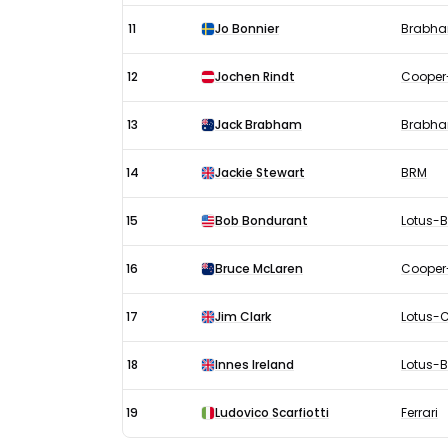
11
Jo Bonnier
Brabh
12
Jochen Rindt
Cooper
13
Jack Brabham
Brabh
14
Jackie Stewart
BRM
15
Bob Bondurant
Lotus-
16
Bruce McLaren
Cooper
17
Jim Clark
Lotus-
18
Innes Ireland
Lotus-
19
Ludovico Scarfiotti
Ferrari