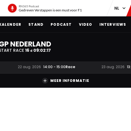
RN365 Podcast
Gedreven Verstappen is een must voor F1
KALENDER
STAND
PODCAST
VIDEO
INTERVIEWS
GP NEDERLAND
START RACE
16
09
:
02
:
16
d
Race
22 aug. 2026
14:00
-
15:00
23 aug. 2026
13
MEER INFORMATIE