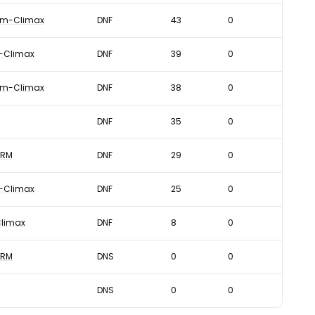
am-Climax
DNF
43
0
-Climax
DNF
39
0
am-Climax
DNF
38
0
DNF
35
0
BRM
DNF
29
0
-Climax
DNF
25
0
Climax
DNF
8
0
BRM
DNS
0
0
DNS
0
0