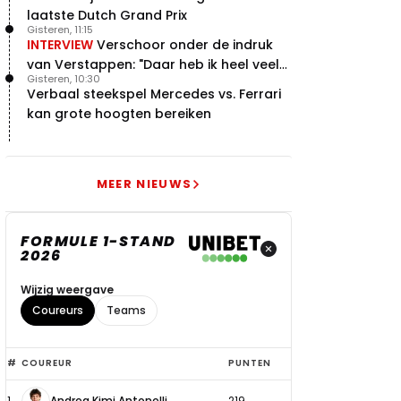
laatste Dutch Grand Prix
Gisteren, 11:15
INTERVIEW
Verschoor onder de indruk
van Verstappen: "Daar heb ik heel veel
Gisteren, 10:30
respect voor"
Verbaal steekspel Mercedes vs. Ferrari
kan grote hoogten bereiken
MEER NIEUWS
FORMULE 1-STAND
2026
Wijzig weergave
Coureurs
Teams
Top
#
COUREUR
PUNTEN
6
1
Andrea Kimi Antonelli
219