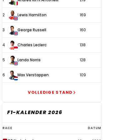
coureurs
2
Lewis Hamilton
169
3
George Russell
160
4
Charles Leclerc
138
5
Lando Norris
128
6
Max Verstappen
109
VOLLEDIGE STAND
F1-KALENDER 2026
F1-
RACE
DATUM
kalender