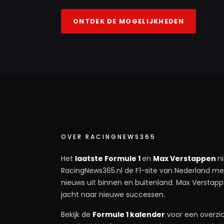
ONTDEK DE MOGELIJKHEDEN
OVER RACINGNEWS365
Het
laatste Formule 1
en
Max Verstappen
n
RacingNews365.nl de F1-site van Nederland met
nieuws uit binnen en buitenland. Max Verstappe
jacht naar nieuwe successen.
Bekijk de
Formule 1 kalender
voor een overzic