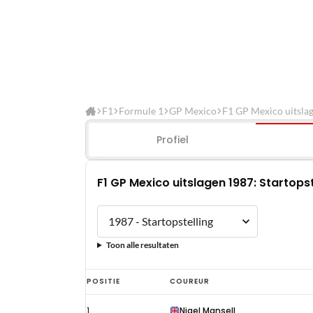
F1
Formule 1
GP Mexico
F1 GP Mexico uitsla
Profiel
F1 GP Mexico uitslagen 1987: Startopst
Toon alle resultaten
F1
POSITIE
COUREUR
GP
1
Nigel Mansell