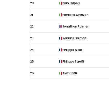
20
Ivan Capelli
21
Piercarlo Ghinzani
22
Jonathan Palmer
23
Yannick Dalmas
24
Philippe Alliot
25
Philippe Streiff
26
Alex Caffi