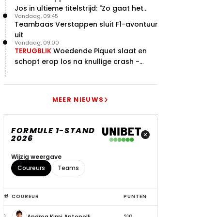
Jos in ultieme titelstrijd: "Zo gaat het
Vandaag, 09:45
altijd!"
Teambaas Verstappen sluit F1-avontuur
uit
Vandaag, 09:00
TERUGBLIK
Woedende Piquet slaat en
schopt erop los na knullige crash -
terugblik
MEER NIEUWS
FORMULE 1-STAND
2026
Wijzig weergave
Coureurs
Teams
Top
#
COUREUR
PUNTEN
6
1
Andrea Kimi Antonelli
219