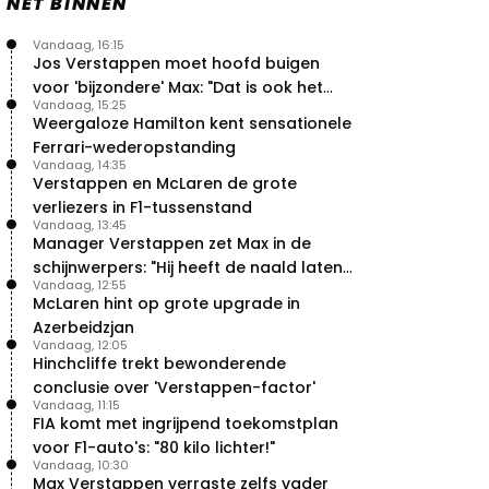
NET BINNEN
Vandaag, 16:15
Jos Verstappen moet hoofd buigen
voor 'bijzondere' Max: "Dat is ook het
Vandaag, 15:25
probleem!"
Weergaloze Hamilton kent sensationele
Ferrari-wederopstanding
Vandaag, 14:35
Verstappen en McLaren de grote
verliezers in F1-tussenstand
Vandaag, 13:45
Manager Verstappen zet Max in de
schijnwerpers: "Hij heeft de naald laten
Vandaag, 12:55
bewegen"
McLaren hint op grote upgrade in
Azerbeidzjan
Vandaag, 12:05
Hinchcliffe trekt bewonderende
conclusie over 'Verstappen-factor'
Vandaag, 11:15
FIA komt met ingrijpend toekomstplan
voor F1-auto's: "80 kilo lichter!"
Vandaag, 10:30
Max Verstappen verraste zelfs vader