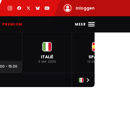
Inloggen
MEER
PREMIUM
ITALIË
SPANJE
6 SEP. 2026
13 SEP. 2026
:00
-
15:00