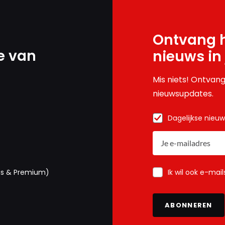
Ontvang h
e van
nieuws in
Mis niets! Ontvang
nieuwsupdates.
Dagelijkse nieu
Ik wil ook e-mai
us & Premium)
ABONNEREN