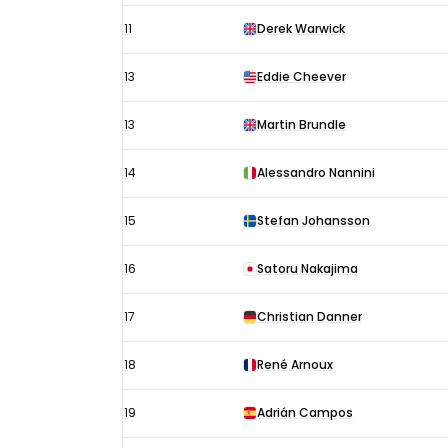
11
Derek Warwick
13
Eddie Cheever
13
Martin Brundle
14
Alessandro Nannini
15
Stefan Johansson
16
Satoru Nakajima
17
Christian Danner
18
René Arnoux
19
Adrián Campos