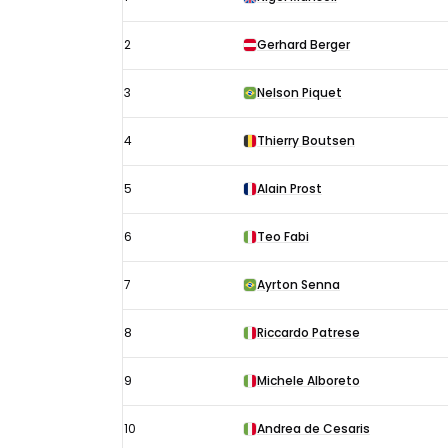
Mexico
uitslagen
2
Gerhard Berger
1987:
Startopstelling
3
Nelson Piquet
4
Thierry Boutsen
5
Alain Prost
6
Teo Fabi
7
Ayrton Senna
8
Riccardo Patrese
9
Michele Alboreto
10
Andrea de Cesaris