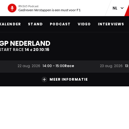
RN365 Podcast
Gedreven Verstappen is een must voor F1
KALENDER
STAND
PODCAST
VIDEO
INTERVIEWS
GP NEDERLAND
START RACE
14
20
:
10
:
16
d
Race
22 aug. 2026
14:00
-
15:00
23 aug. 2026
13
MEER INFORMATIE