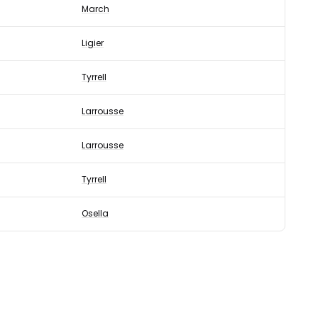
March
Ligier
Tyrrell
Larrousse
Larrousse
Tyrrell
Osella