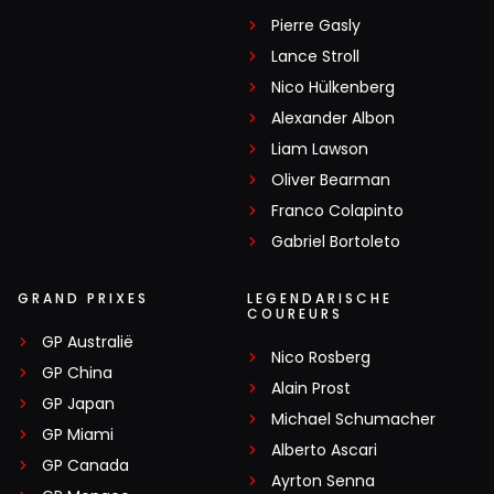
Pierre Gasly
Lance Stroll
Nico Hülkenberg
Alexander Albon
Liam Lawson
Oliver Bearman
Franco Colapinto
Gabriel Bortoleto
GRAND PRIXES
LEGENDARISCHE
COUREURS
GP Australië
Nico Rosberg
GP China
Alain Prost
GP Japan
Michael Schumacher
GP Miami
Alberto Ascari
GP Canada
Ayrton Senna