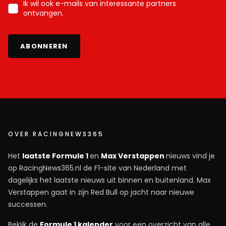
Ik wil ook e-mails van interessante partners
ontvangen.
ABONNEREN
OVER RACINGNEWS365
Het
laatste Formule 1
en
Max Verstappen
nieuws vind je
op RacingNews365.nl de F1-site van Nederland met
dagelijks het laatste nieuws uit binnen en buitenland. Max
Verstappen gaat in zijn Red Bull op jacht naar nieuwe
successen.
Bekijk de
Formule 1 kalender
voor een overzicht van alle