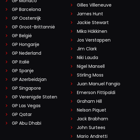
GP Monaco
Gilles Villeneuve
GP Barcelona
James Hunt
GP Oostenrijk
Jackie Stewart
GP Groot-Brittannië
Mika Häkkinen
GP België
Jos Verstappen
GP Hongarije
Jim Clark
GP Nederland
Niki Lauda
GP Italië
Nigel Mansell
GP Spanje
Stirling Moss
GP Azerbeidzjan
Juan Manuel Fangio
GP Singapore
Emerson Fittipaldi
GP Verenigde Staten
Graham Hill
GP Las Vegas
Nelson Piquet
GP Qatar
Jack Brabham
GP Abu Dhabi
John Surtees
Mario Andretti