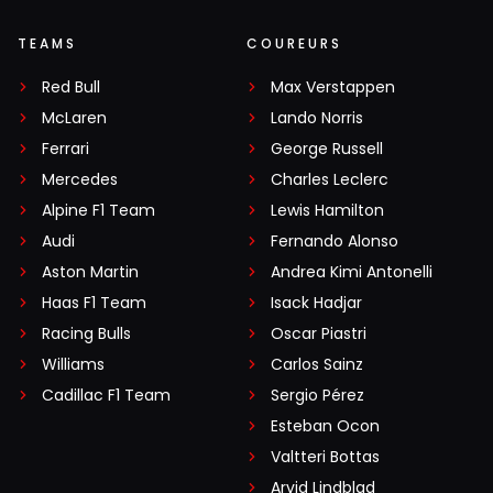
TEAMS
COUREURS
Red Bull
Max Verstappen
McLaren
Lando Norris
Ferrari
George Russell
Mercedes
Charles Leclerc
Alpine F1 Team
Lewis Hamilton
Audi
Fernando Alonso
Aston Martin
Andrea Kimi Antonelli
Haas F1 Team
Isack Hadjar
Racing Bulls
Oscar Piastri
Williams
Carlos Sainz
Cadillac F1 Team
Sergio Pérez
Esteban Ocon
Valtteri Bottas
Arvid Lindblad