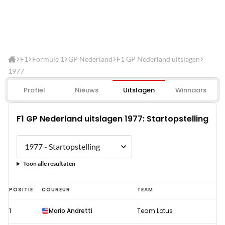
F1
Formule 1
GP Nederland
F1 GP Nederland uitslagen
1977
Profiel
Nieuws
Uitslagen
Winnaars
F1 GP Nederland uitslagen 1977: Startopstelling
Toon alle resultaten
F1
POSITIE
COUREUR
TEAM
GP
1
Mario Andretti
Team Lotus
Nederland