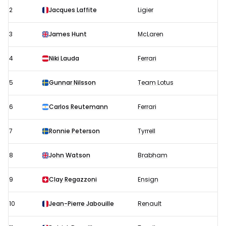
uitslagen
2
Jacques Laffite
Ligier
1977:
Startopstelling
3
James Hunt
McLaren
4
Niki Lauda
Ferrari
5
Gunnar Nilsson
Team Lotus
6
Carlos Reutemann
Ferrari
7
Ronnie Peterson
Tyrrell
8
John Watson
Brabham
9
Clay Regazzoni
Ensign
10
Jean-Pierre Jabouille
Renault