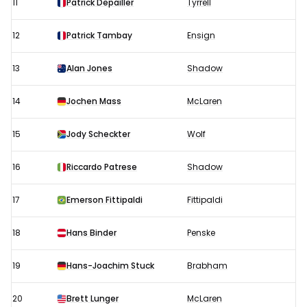
11
Patrick Depailler
Tyrrell
12
Patrick Tambay
Ensign
13
Alan Jones
Shadow
14
Jochen Mass
McLaren
15
Jody Scheckter
Wolf
16
Riccardo Patrese
Shadow
17
Emerson Fittipaldi
Fittipaldi
18
Hans Binder
Penske
19
Hans-Joachim Stuck
Brabham
20
Brett Lunger
McLaren