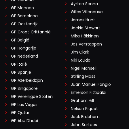
Ayrton Senna
GP Monaco
Gilles Villeneuve
GP Barcelona
James Hunt
GP Oostenrijk
Jackie Stewart
GP Groot-Brittannië
Mika Häkkinen
GP België
Jos Verstappen
GP Hongarije
Jim Clark
GP Nederland
Niki Lauda
GP Italië
Nigel Mansell
GP Spanje
Stirling Moss
GP Azerbeidzjan
Juan Manuel Fangio
GP Singapore
Emerson Fittipaldi
GP Verenigde Staten
Graham Hill
GP Las Vegas
Nelson Piquet
GP Qatar
Jack Brabham
GP Abu Dhabi
John Surtees