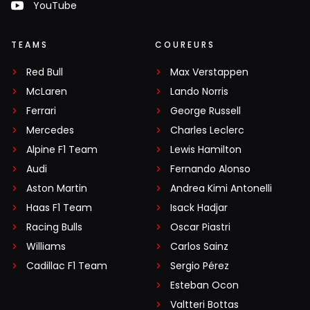
YouTube
TEAMS
COUREURS
Red Bull
Max Verstappen
McLaren
Lando Norris
Ferrari
George Russell
Mercedes
Charles Leclerc
Alpine F1 Team
Lewis Hamilton
Audi
Fernando Alonso
Aston Martin
Andrea Kimi Antonelli
Haas F1 Team
Isack Hadjar
Racing Bulls
Oscar Piastri
Williams
Carlos Sainz
Cadillac F1 Team
Sergio Pérez
Esteban Ocon
Valtteri Bottas