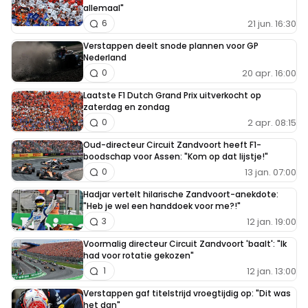
allemaal"
21 jun. 16:30
6
Verstappen deelt snode plannen voor GP
Nederland
20 apr. 16:00
0
Laatste F1 Dutch Grand Prix uitverkocht op
zaterdag en zondag
2 apr. 08:15
0
Oud-directeur Circuit Zandvoort heeft F1-
boodschap voor Assen: "Kom op dat lijstje!"
13 jan. 07:00
0
Hadjar vertelt hilarische Zandvoort-anekdote:
"Heb je wel een handdoek voor me?!"
12 jan. 19:00
3
Voormalig directeur Circuit Zandvoort 'baalt': "Ik
had voor rotatie gekozen"
12 jan. 13:00
1
Verstappen gaf titelstrijd vroegtijdig op: "Dit was
het dan"