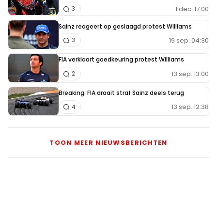
1 dec. 17:00
3
Sainz reageert op geslaagd protest Williams
19 sep. 04:30
3
FIA verklaart goedkeuring protest Williams
13 sep. 13:00
2
Breaking: FIA draait straf Sainz deels terug
13 sep. 12:38
4
TOON MEER NIEUWSBERICHTEN