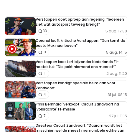
Verstappen doet oproep aan regering: "Iedereen
ziet wat autosport teweeg brengt"
5 aug. 17:30
33
Coronel looft kritische Verstappen: “Dan komt de
beste Max naar boven”
5 aug. 14:15
0
Verstappen koestert bijzonder Nederlands F1-
hoofdstuk: "Die pakt niemand ons meer af!"
2 aug. 11:20
1
Verstappen kondigt speciale helm aan voor
Zandvoort
31 jul. 08:15
4
Prins Bernhard 'verkoopt' Circuit Zandvoort na
'volbrachte' F1-missie
27 jul. 11:15
7
Directeur Circuit Zandvoort: "Daarom wordt het
misschien wel de meest memorabele editie van