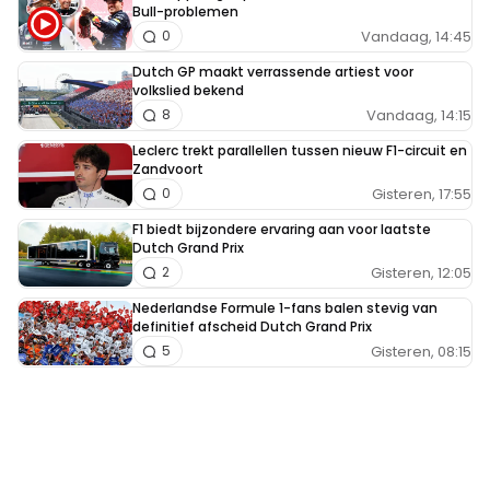
Bull-problemen
Vandaag, 14:45
0
Dutch GP maakt verrassende artiest voor
volkslied bekend
Vandaag, 14:15
8
Leclerc trekt parallellen tussen nieuw F1-circuit en
Zandvoort
Gisteren, 17:55
0
F1 biedt bijzondere ervaring aan voor laatste
Dutch Grand Prix
Gisteren, 12:05
2
Nederlandse Formule 1-fans balen stevig van
definitief afscheid Dutch Grand Prix
Gisteren, 08:15
5