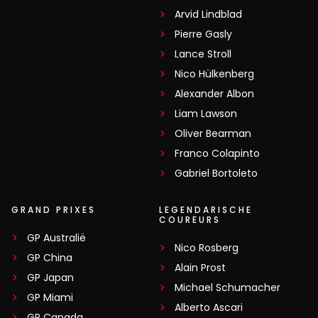
Arvid Lindblad
Pierre Gasly
Lance Stroll
Nico Hülkenberg
Alexander Albon
Liam Lawson
Oliver Bearman
Franco Colapinto
Gabriel Bortoleto
GRAND PRIXES
LEGENDARISCHE
COUREURS
GP Australië
Nico Rosberg
GP China
Alain Prost
GP Japan
Michael Schumacher
GP Miami
Alberto Ascari
GP Canada