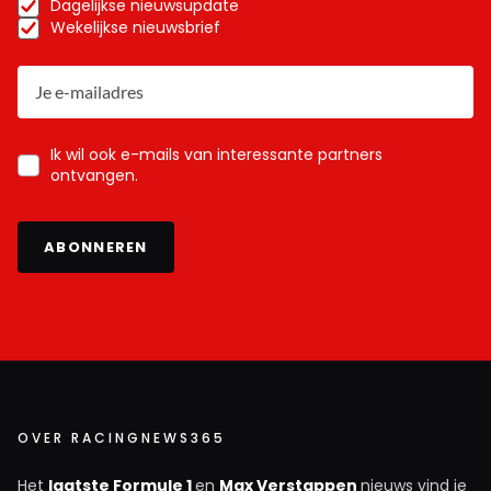
Dagelijkse nieuwsupdate
Wekelijkse nieuwsbrief
Ik wil ook e-mails van interessante partners
ontvangen.
ABONNEREN
OVER RACINGNEWS365
Het
laatste Formule 1
en
Max Verstappen
nieuws vind je