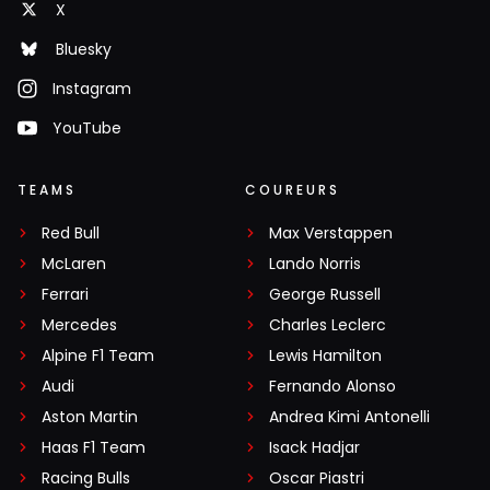
X
Bluesky
Instagram
YouTube
TEAMS
COUREURS
Red Bull
Max Verstappen
McLaren
Lando Norris
Ferrari
George Russell
Mercedes
Charles Leclerc
Alpine F1 Team
Lewis Hamilton
Audi
Fernando Alonso
Aston Martin
Andrea Kimi Antonelli
Haas F1 Team
Isack Hadjar
Racing Bulls
Oscar Piastri