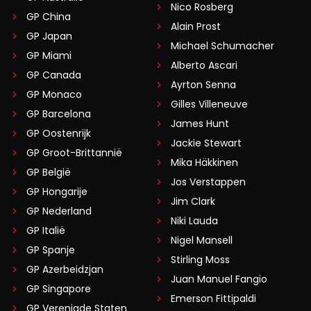
Nico Rosberg
GP China
Alain Prost
GP Japan
Michael Schumacher
GP Miami
Alberto Ascari
GP Canada
Ayrton Senna
GP Monaco
Gilles Villeneuve
GP Barcelona
James Hunt
GP Oostenrijk
Jackie Stewart
GP Groot-Brittannië
Mika Häkkinen
GP België
Jos Verstappen
GP Hongarije
Jim Clark
GP Nederland
Niki Lauda
GP Italië
Nigel Mansell
GP Spanje
Stirling Moss
GP Azerbeidzjan
Juan Manuel Fangio
GP Singapore
Emerson Fittipaldi
GP Verenigde Staten