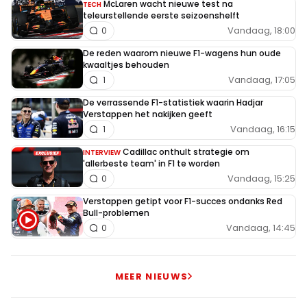
McLaren wacht nieuwe test na
TECH
teleurstellende eerste seizoenshelft
Vandaag, 18:00
0
De reden waarom nieuwe F1-wagens hun oude
kwaaltjes behouden
Vandaag, 17:05
1
De verrassende F1-statistiek waarin Hadjar
Verstappen het nakijken geeft
Vandaag, 16:15
1
Cadillac onthult strategie om
INTERVIEW
'allerbeste team' in F1 te worden
Vandaag, 15:25
0
Verstappen getipt voor F1-succes ondanks Red
Bull-problemen
Vandaag, 14:45
0
MEER NIEUWS