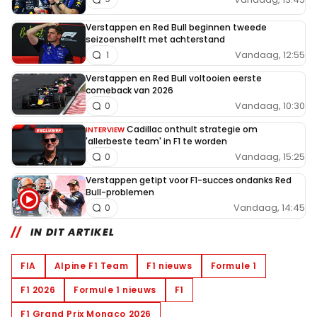
Verstappen en Red Bull beginnen tweede
seizoenshelft met achterstand
Vandaag, 12:55
1
Verstappen en Red Bull voltooien eerste
comeback van 2026
Vandaag, 10:30
0
Cadillac onthult strategie om
INTERVIEW
'allerbeste team' in F1 te worden
Vandaag, 15:25
0
Verstappen getipt voor F1-succes ondanks Red
Bull-problemen
Vandaag, 14:45
0
IN DIT ARTIKEL
FIA
Alpine F1 Team
F1 nieuws
Formule 1
F1 2026
Formule 1 nieuws
F1
F1 Grand Prix Monaco 2026