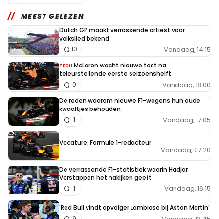
MEEST GELEZEN
Dutch GP maakt verrassende artiest voor
volkslied bekend
Vandaag, 14:15
10
McLaren wacht nieuwe test na
TECH
teleurstellende eerste seizoenshelft
Vandaag, 18:00
0
De reden waarom nieuwe F1-wagens hun oude
kwaaltjes behouden
Vandaag, 17:05
1
Vacature: Formule 1-redacteur
Vandaag, 07:20
De verrassende F1-statistiek waarin Hadjar
Verstappen het nakijken geeft
Vandaag, 16:15
1
'Red Bull vindt opvolger Lambiase bij Aston Martin'
Vandaag, 13:45
9