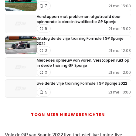
21 mei 15:03
7
Verstappen met problemen afgetroefd door
spinnende Leclerc in kwalificatie GP Spanje
21 mei 15:02
8
Uitslag derde vrije training Formule 1 GP Spanje
2022
21 mei 12:03
3
Mercedes opnieuw van voren, Verstappen rukt op
in derde training GP Spanje
21 mei 12:00
2
Live derde vrije training Formule 1 GP Spanje 2022
21 mei 10:00
5
TOON MEER NIEUWSBERICHTEN
Volg de GP van Spanje 2022 live, inclusief live timing, live