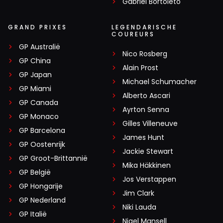
Gabriel Bortoleto
GRAND PRIXES
LEGENDARISCHE
COUREURS
GP Australië
Nico Rosberg
GP China
Alain Prost
GP Japan
Michael Schumacher
GP Miami
Alberto Ascari
GP Canada
Ayrton Senna
GP Monaco
Gilles Villeneuve
GP Barcelona
James Hunt
GP Oostenrijk
Jackie Stewart
GP Groot-Brittannië
Mika Häkkinen
GP België
Jos Verstappen
GP Hongarije
Jim Clark
GP Nederland
Niki Lauda
GP Italië
Nigel Mansell