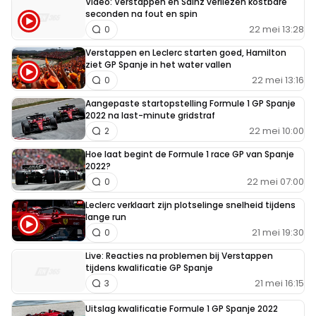
Video: Verstappen en Sainz verliezen kostbare
seconden na fout en spin
22 mei 13:28
0
Verstappen en Leclerc starten goed, Hamilton
ziet GP Spanje in het water vallen
22 mei 13:16
0
Aangepaste startopstelling Formule 1 GP Spanje
2022 na last-minute gridstraf
22 mei 10:00
2
Hoe laat begint de Formule 1 race GP van Spanje
2022?
22 mei 07:00
0
Leclerc verklaart zijn plotselinge snelheid tijdens
lange run
21 mei 19:30
0
Live: Reacties na problemen bij Verstappen
tijdens kwalificatie GP Spanje
21 mei 16:15
3
Uitslag kwalificatie Formule 1 GP Spanje 2022