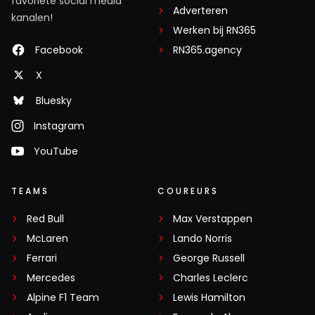
favoriete social media
Adverteren
kanalen!
Werken bij RN365
Facebook
RN365.agency
X
Bluesky
Instagram
YouTube
TEAMS
COUREURS
Red Bull
Max Verstappen
McLaren
Lando Norris
Ferrari
George Russell
Mercedes
Charles Leclerc
Alpine F1 Team
Lewis Hamilton