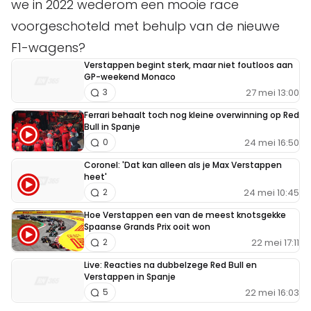
we in 2022 wederom een mooie race
voorgeschoteld met behulp van de nieuwe
F1-wagens?
Verstappen begint sterk, maar niet foutloos aan
GP-weekend Monaco
27 mei 13:00
3
Ferrari behaalt toch nog kleine overwinning op Red
Bull in Spanje
24 mei 16:50
0
Coronel: 'Dat kan alleen als je Max Verstappen
heet'
24 mei 10:45
2
Hoe Verstappen een van de meest knotsgekke
Spaanse Grands Prix ooit won
22 mei 17:11
2
Live: Reacties na dubbelzege Red Bull en
Verstappen in Spanje
22 mei 16:03
5