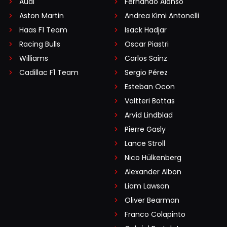
Audi
Fernando Alonso
Aston Martin
Andrea Kimi Antonelli
Haas F1 Team
Isack Hadjar
Racing Bulls
Oscar Piastri
Williams
Carlos Sainz
Cadillac F1 Team
Sergio Pérez
Esteban Ocon
Valtteri Bottas
Arvid Lindblad
Pierre Gasly
Lance Stroll
Nico Hülkenberg
Alexander Albon
Liam Lawson
Oliver Bearman
Franco Colapinto