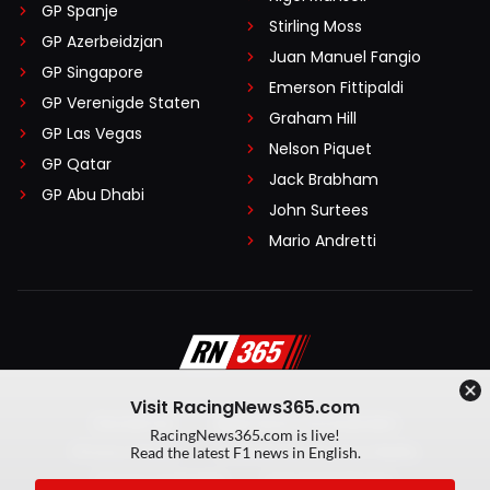
GP Spanje
Stirling Moss
GP Azerbeidzjan
Juan Manuel Fangio
GP Singapore
Emerson Fittipaldi
GP Verenigde Staten
Graham Hill
GP Las Vegas
Nelson Piquet
GP Qatar
Jack Brabham
GP Abu Dhabi
John Surtees
Mario Andretti
Visit RacingNews365.com
Disclaimer
Algemene voorwaarden
RacingNews365.com is live!
Privacy Policy
Created by On Your Marks
Read the latest F1 news in English.
Privacy manager
Kansspeluitingen