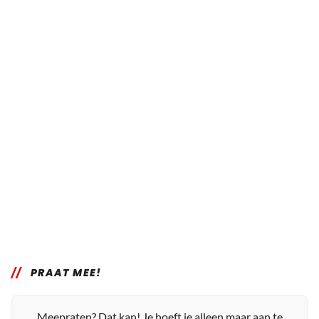
PRAAT MEE!
Meepraten? Dat kan! Je hoeft je alleen maar aan te