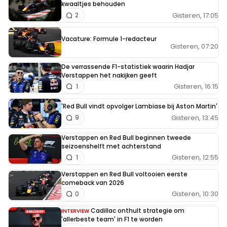
kwaaltjes behouden
Gisteren, 17:05
2
Vacature: Formule 1-redacteur
Gisteren, 07:20
De verrassende F1-statistiek waarin Hadjar
Verstappen het nakijken geeft
Gisteren, 16:15
1
'Red Bull vindt opvolger Lambiase bij Aston Martin'
Gisteren, 13:45
9
Verstappen en Red Bull beginnen tweede
seizoenshelft met achterstand
Gisteren, 12:55
1
Verstappen en Red Bull voltooien eerste
comeback van 2026
Gisteren, 10:30
0
Cadillac onthult strategie om
INTERVIEW
'allerbeste team' in F1 te worden