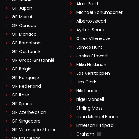
Alain Prost
12 juni 20:23
GP Japan
Michael Schumacher
Als ze die 5 seconde goed hadden aangepakt, had het
GP Miami
Alberto Ascari
nauwelijks invloed gehad op de uitslag. Maar a. Russell
GP Canada
Ayrton Senna
maakte een stop, terwijl het team zei dat hij niet moest
GP Monaco
Gilles Villeneuve
stoppen en b. De monteurs begonnen te werken aan de
GP Barcelona
auto. De 2e penalty was terecht, en die kunnen ze niet
James Hunt
GP Oostenrijk
aankaarten, die hebben ze niet gekregen voor de
Jackie Stewart
GP Groot-Brittannië
snelheidsovertreding.
Mika Häkkinen
GP België
Jos Verstappen
GP Hongarije
Jim Clark
GP Nederland
Checo
Niki Lauda
GP Italië
13 juni 08:54
Nigel Mansell
GP Spanje
Afgezien van alle controverses die hier besproken
Stirling Moss
worden. Ik gun dit Pierre Gasly van harte. Hij heeft het
GP Azerbeidzjan
Juan Manuel Fangio
verdient!
GP Singapore
Emerson Fittipaldi
GP Verenigde Staten
Graham Hill
GP Las Vegas