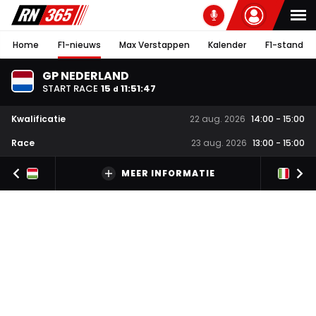
Home
F1-nieuws
Max Verstappen
Kalender
F1-stand
GP NEDERLAND
START RACE
15
11
:
51
:
47
d
Kwalificatie
22 aug. 2026
14:00
-
15:00
Race
23 aug. 2026
13:00
-
15:00
MEER INFORMATIE