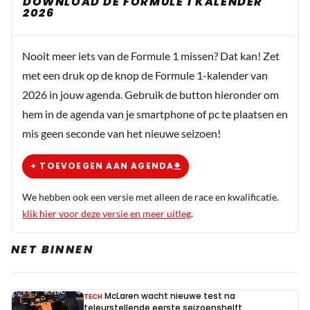
DOWNLOAD DE FORMULE 1 KALENDER
2026
Max de beste coureur is van deze tijd en niet
computertje wil spelen maar wil racen.
Nooit meer iets van de Formule 1 missen? Dat kan! Zet
Pits
met een druk op de knop de Formule 1-kalender van
12 juni 21:40
2026 in jouw agenda. Gebruik de button hieronder om
Nou dat mannetje van 19 jaar rijdt de pannen van het
hem in de agenda van je smartphone of pc te plaatsen en
dak geweldig om naar te kijken en ja het tijdperk van
mis geen seconde van het nieuwe seizoen!
Verstappen is voorbij iedere race dst gezeik van hem
dat maakt race kapot
+ TOEVOEGEN AAN AGENDA
Dit bericht is aangepast op:
12-06
We hebben ook een versie met alleen de race en kwalificatie.
klik hier voor deze versie en meer uitleg
.
Leonie
NET BINNEN
13 juni 00:05
@Pits; "Dat mannetje van 19..." is idd aan een
mooie reeks races/overwinningen bezig maar om
McLaren wacht nieuwe test na
TECH
nu gelijk te zeggen dat het tijdperk van MV
teleurstellende eerste seizoenshelft