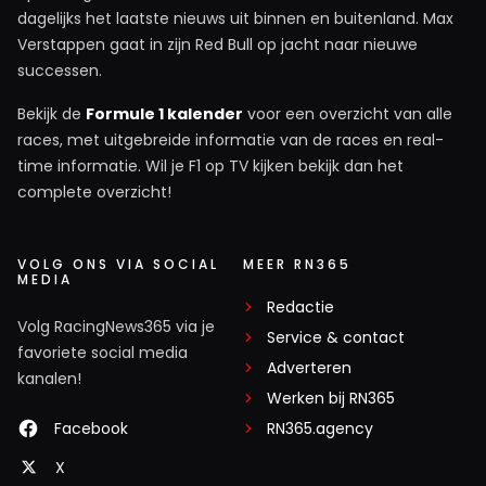
dagelijks het laatste nieuws uit binnen en buitenland. Max
een beetje lastig tijdens de race. De FIA stelt slechts
Verstappen gaat in zijn Red Bull op jacht naar nieuwe
de regels op. Racecontrol met de wedstrijdleider als
successen.
hoogstgeplaatste speelt dingen door aan de
stewards die wel een onkostenvergoeding van de FIA
Bekijk de
Formule 1 kalender
voor een overzicht van alle
races, met uitgebreide informatie van de races en real-
krijgen maar daar niet in dienst zijn, dat college (4
time informatie. Wil je F1 op TV kijken bekijk dan het
man/vrouw) deelt de straffen uit.
complete overzicht!
AndaleArriba
14 juni 00:51
VOLG ONS VIA SOCIAL
MEER RN365
MEDIA
De stewards behoren tot de FIA maar
Redactie
beoordelen onafhankelijk de informatie wat ze
Volg RacingNews365 via je
Service & contact
krijgen van de wedstrijdleiding en racecontrol.
favoriete social media
Adverteren
De stewards beoordelen de rechtmatigheid van
kanalen!
Werken bij RN365
het indienen van een Right of Review als wel de
aanvraag zelf. Een Right of Review komt altijd
Facebook
RN365.agency
van een team en betreft een belang wat
X
desbetreffende team aangaat. In meeste