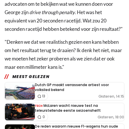
advocaten om te bekijken wat we kunnen doen voor
George zijn
drive through penalty
. Het was het
equivalent van 20 seconden racetijd. Wat zou 20
seconden racetijd hebben betekend voor zijn resultaat?"
"Denken we dat we realistisch gezien een kans hebben
om het resultaat terug te draaien? Ik denk het niet, maar
we moeten het zeker proberen als we zien dat er ook
maar een millimeter kans is."
MEEST GELEZEN
Dutch GP maakt verrassende artiest voor
volkslied bekend
Gisteren, 14:15
13
McLaren wacht nieuwe test na
TECH
teleurstellende eerste seizoenshelft
Gisteren, 18:00
0
De reden waarom nieuwe F1-wagens hun oude