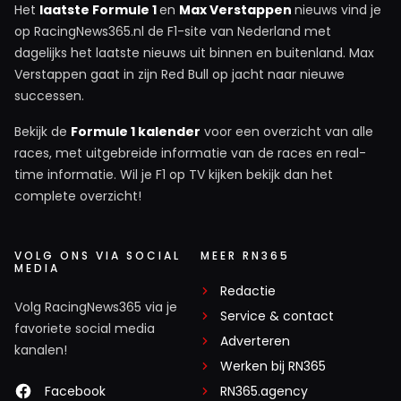
Het
laatste Formule 1
en
Max Verstappen
nieuws vind je
op RacingNews365.nl de F1-site van Nederland met
dagelijks het laatste nieuws uit binnen en buitenland. Max
Verstappen gaat in zijn Red Bull op jacht naar nieuwe
successen.
Bekijk de
Formule 1 kalender
voor een overzicht van alle
races, met uitgebreide informatie van de races en real-
time informatie. Wil je F1 op TV kijken bekijk dan het
complete overzicht!
VOLG ONS VIA SOCIAL
MEER RN365
MEDIA
Redactie
Volg RacingNews365 via je
Service & contact
favoriete social media
Adverteren
kanalen!
Werken bij RN365
Facebook
RN365.agency