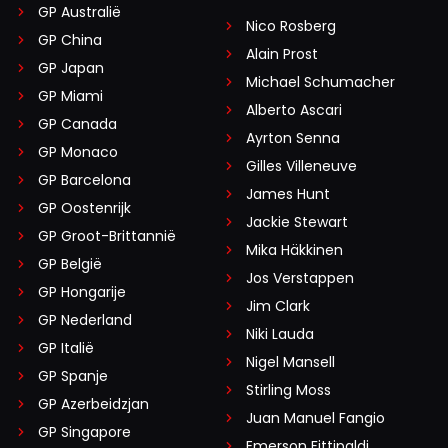
GP Australië
Nico Rosberg
GP China
Alain Prost
GP Japan
Michael Schumacher
GP Miami
Alberto Ascari
GP Canada
Ayrton Senna
GP Monaco
Gilles Villeneuve
GP Barcelona
James Hunt
GP Oostenrijk
Jackie Stewart
GP Groot-Brittannië
Mika Häkkinen
GP België
Jos Verstappen
GP Hongarije
Jim Clark
GP Nederland
Niki Lauda
GP Italië
Nigel Mansell
GP Spanje
Stirling Moss
GP Azerbeidzjan
Juan Manuel Fangio
GP Singapore
Emerson Fittipaldi