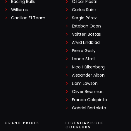
Racing Bulls
Oscar Piastri
Williams
Carlos Sainz
Cadillac F1 Team
Sergio Pérez
Esteban Ocon
Valtteri Bottas
Arvid Lindblad
Pierre Gasly
Lance Stroll
Nico Hülkenberg
Alexander Albon
Liam Lawson
Oliver Bearman
Franco Colapinto
Gabriel Bortoleto
GRAND PRIXES
LEGENDARISCHE
COUREURS