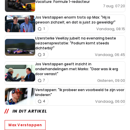
Vacature: Formule 1-redacteur
7 aug. 07:20
Jos Verstappen enorm trots op Max: "Hij is
gewoon zichzelf, en dat is juist zo geweldig!"
Vandaag, 08:15
1
IJzersterke VeeKay jubelt na evenaring beste
seizoensprestatie: "Podium komt steeds
dichterbij!"
Vandaag, 06:45
3
Jos Verstappen geeft inzicht in
onderhandelingen met Marko: "Daar was ik erg
door verrast"
Gisteren, 09:00
7
Verstappen: "Ik probeer een voorbeeld te zijn voor
kinderen"
Vandaag, 06:00
4
IN DIT ARTIKEL
Max Verstappen