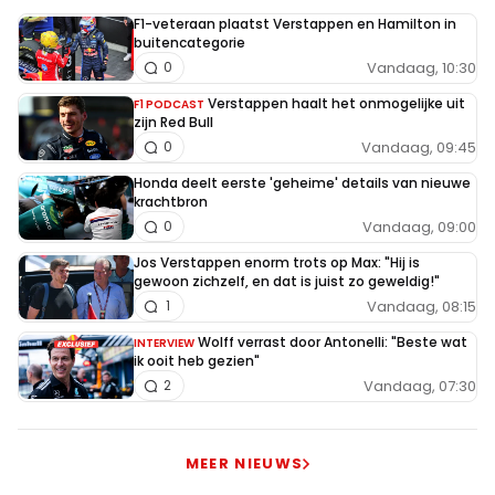
F1-veteraan plaatst Verstappen en Hamilton in
buitencategorie
Vandaag, 10:30
0
Verstappen haalt het onmogelijke uit
F1 PODCAST
zijn Red Bull
Vandaag, 09:45
0
Honda deelt eerste 'geheime' details van nieuwe
krachtbron
Vandaag, 09:00
0
Jos Verstappen enorm trots op Max: "Hij is
gewoon zichzelf, en dat is juist zo geweldig!"
Vandaag, 08:15
1
Wolff verrast door Antonelli: "Beste wat
INTERVIEW
ik ooit heb gezien"
Vandaag, 07:30
2
MEER NIEUWS