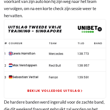
voorkant van zijn auto kon hij zijn weg naar het team
vervolgen, om na een korte check zijn sessie weer te
hervatten.
UITSLAG TWEEDE VRIJE
TRAINING - SINGAPORE
Hamilton
#
COUREUR
TEAM
TIJD
BAND
en
Lewis Hamilton
1
Mercedes
1:38.773
Verstappen
verreweg
Max Verstappen
2
Red Bull
1:38.957
snelste
in
Sebastian Vettel
3
Ferrari
1:39.591
tweede
training
BEKIJK VOLLEDIGE UITSLAG
GP
De hardere banden werd ingeruild voor de zachte band,
Singapore
die dit weekend frequent gebruikt zal worden op het