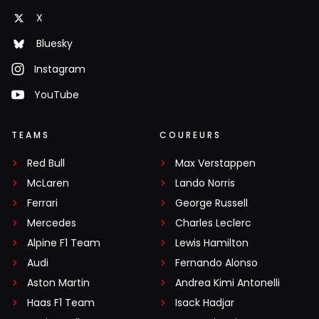
X
Bluesky
Instagram
YouTube
TEAMS
COUREURS
Red Bull
Max Verstappen
McLaren
Lando Norris
Ferrari
George Russell
Mercedes
Charles Leclerc
Alpine F1 Team
Lewis Hamilton
Audi
Fernando Alonso
Aston Martin
Andrea Kimi Antonelli
Haas F1 Team
Isack Hadjar