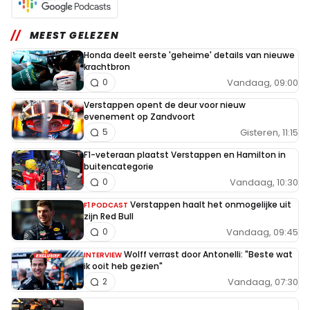
MEEST GELEZEN
Honda deelt eerste 'geheime' details van nieuwe
krachtbron
Vandaag, 09:00
0
Verstappen opent de deur voor nieuw
evenement op Zandvoort
Gisteren, 11:15
5
F1-veteraan plaatst Verstappen en Hamilton in
buitencategorie
Vandaag, 10:30
0
Verstappen haalt het onmogelijke uit
F1 PODCAST
zijn Red Bull
Vandaag, 09:45
0
Wolff verrast door Antonelli: "Beste wat
INTERVIEW
ik ooit heb gezien"
Vandaag, 07:30
2