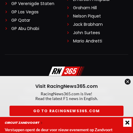
GP Verenigde Staten
Graham Hill
GP Las Vegas
Nelson Piquet
GP Qatar
Jack Brabham
GP Abu Dhabi
John Surtees
Mario Andretti
Visit RacingNews365.com
Disclaimer
Algemene voorwaarden
RacingNews365.com is live!
Privacy Policy
Created by On Your Marks
Read the latest F1 news in English.
Privacy manager
Kansspeluitingen
GO TO RACINGNEWS365.COM
© 2026 RacingNews365. Alle rechten voorbehouden
CIRCUIT ZANDVOORT
Don't show again
Verstappen opent de deur voor nieuw evenement op Zandvoort