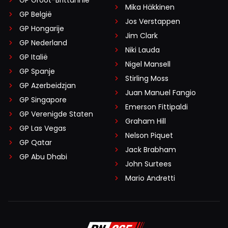
Mika Häkkinen
GP België
Jos Verstappen
GP Hongarije
Jim Clark
GP Nederland
Niki Lauda
GP Italië
Nigel Mansell
GP Spanje
Stirling Moss
GP Azerbeidzjan
Juan Manuel Fangio
GP Singapore
Emerson Fittipaldi
GP Verenigde Staten
Graham Hill
GP Las Vegas
Nelson Piquet
GP Qatar
Jack Brabham
GP Abu Dhabi
John Surtees
Mario Andretti