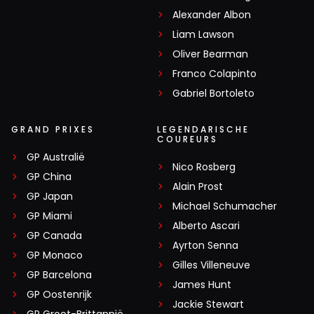
Alexander Albon
Liam Lawson
Oliver Bearman
Franco Colapinto
Gabriel Bortoleto
GRAND PRIXES
LEGENDARISCHE
COUREURS
GP Australië
Nico Rosberg
GP China
Alain Prost
GP Japan
Michael Schumacher
GP Miami
Alberto Ascari
GP Canada
Ayrton Senna
GP Monaco
Gilles Villeneuve
GP Barcelona
James Hunt
GP Oostenrijk
Jackie Stewart
GP Groot-Brittannië