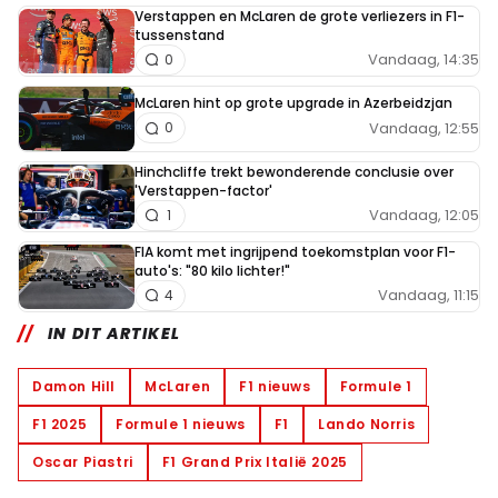
Verstappen en McLaren de grote verliezers in F1-
tussenstand
Vandaag, 14:35
0
McLaren hint op grote upgrade in Azerbeidzjan
Vandaag, 12:55
0
Hinchcliffe trekt bewonderende conclusie over
'Verstappen-factor'
Vandaag, 12:05
1
FIA komt met ingrijpend toekomstplan voor F1-
auto's: "80 kilo lichter!"
Vandaag, 11:15
4
IN DIT ARTIKEL
Damon Hill
McLaren
F1 nieuws
Formule 1
F1 2025
Formule 1 nieuws
F1
Lando Norris
Oscar Piastri
F1 Grand Prix Italië 2025