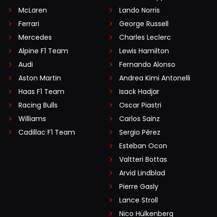
McLaren
Lando Norris
Ferrari
George Russell
Mercedes
Charles Leclerc
Alpine F1 Team
Lewis Hamilton
Audi
Fernando Alonso
Aston Martin
Andrea Kimi Antonelli
Haas F1 Team
Isack Hadjar
Racing Bulls
Oscar Piastri
Williams
Carlos Sainz
Cadillac F1 Team
Sergio Pérez
Esteban Ocon
Valtteri Bottas
Arvid Lindblad
Pierre Gasly
Lance Stroll
Nico Hülkenberg