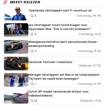
MEEST GELEZEN
Teambaas Verstappen sluit F1-avontuur uit
Vandaag, 09:45
3
Jos Verstappen moet hoofd buigen voor
'bijzondere' Max: "Dat is ook het probleem!"
Vandaag, 16:15
0
Weergaloze Hamilton kent sensationele Ferrari-
wederopstanding
Vandaag, 15:25
0
Vacature: Formule 1-redacteur
Gisteren, 07:20
Manager Verstappen zet Max in de schijnwerpers:
"Hij heeft de naald laten bewegen"
Vandaag, 13:45
1
Dutch GP maakt verrassende artiest voor
volkslied bekend
Gisteren, 14:15
14