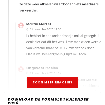
ze deze weer afkoelen waardoor er niets meetbaars
verkeerd is.
Martin Mortel
24 november 2025 12:36
Ik heb het in een ander draadje ook al gezegd: Ik
denk niet dat dit het was. 1mm maakt een wereld
van verschil, maar of 0,017 mm dat ook doet?
Dat is wel heel erg weinig lijkt mij, toch?
OngeveerPrecies
24 november 2025 13:19
In een sport waarbij we in duizendsten werken
TOON MEER REACTIES
telt alles mee Martin. En de titanium skidblocks
zijn het "slijtgedeelte". Ik ben wel benieuwd of
het tot aan het chassis volledig titanium is of dat
DOWNLOAD DE FORMULE 1 KALENDER
2026
er tussen het chassis en de skidblocks nog een