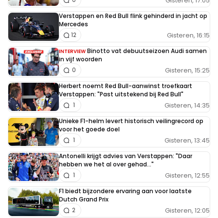
Gisteren, 17:05
Verstappen en Red Bull flink gehinderd in jacht op
Mercedes
Gisteren, 16:15
12
Binotto vat debuutseizoen Audi samen
INTERVIEW
in vijf woorden
Gisteren, 15:25
0
Herbert noemt Red Bull-aanwinst troefkaart
Verstappen: "Past uitstekend bij Red Bull"
Gisteren, 14:35
1
Unieke F1-helm levert historisch veilingrecord op
voor het goede doel
Gisteren, 13:45
1
Antonelli krijgt advies van Verstappen: "Daar
hebben we het al over gehad..."
Gisteren, 12:55
1
F1 biedt bijzondere ervaring aan voor laatste
Dutch Grand Prix
Gisteren, 12:05
2