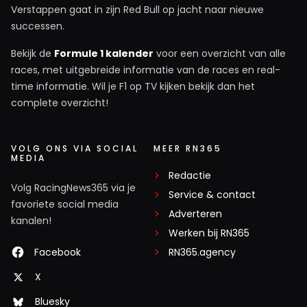
Man, man, alu-hoedjes zover je kijken kunt. "Max'
Verstappen gaat in zijn Red Bull op jacht naar nieuwe
successen.
schuld". Zelfs Jos wordt erbij gehaald als zijnde de
kwade genius die achter het beinvloeden van de
Bekijk de
Formule 1 kalender
voor een overzicht van alle
stewards zit. Over 'Max schuld'... Verstappen meldde
races, met uitgebreide informatie van de races en real-
dat hij de actie van Norris vóór de eerste bocht
time informatie. Wil je F1 op TV kijken bekijk dan het
normaal vond. Had hij ook gedaan in zijn plaats. Met
complete overzicht!
het risico van verremmen. Het internet zou te klein
zijn wanneer dit zo was gebeurd! Dan was Max bij de
VOLG ONS VIA SOCIAL
MEER RN365
Britten nog erger dan erg geweest. *Nu zoeken de
MEDIA
Lewis-fanboys nog een reden om Hamiltons
Redactie
lijdensweg bij Ferrari ook aan het beroerde gedrag(...)
Volg RacingNews365 via je
Service & contact
favoriete social media
van Verstappen te linken.
Adverteren
kanalen!
Werken bij RN365
Facebook
RN365.agency
Jan van Dijk
24 november 2025 12:46
X
McLaren heeft de vrije hand gekregen om met alle
Bluesky