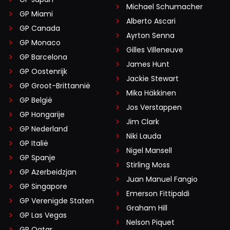
een duik in open zee door een duikboot in de rug
Michael Schumacher
GP Miami
is gevaren.
Alberto Ascari
GP Canada
Ayrton Senna
GP Monaco
Azijnman
Gilles Villeneuve
GP Barcelona
24 november 2025 18:04
James Hunt
GP Oostenrijk
@HaroldLT Klopt, bericht ook gehoord. Duikboot is
Jackie Stewart
GP Groot-Brittannië
daarna met ernstige schade aan de boeg uitgevallen.
Mika Häkkinen
GP België
Jos Verstappen
GP Hongarije
Jim Clark
GP Nederland
katja
Niki Lauda
24 november 2025 12:12
GP Italië
Nigel Mansell
Zalig hoe Mister Brown door het ijs zakt
GP Spanje
Stirling Moss
GP Azerbeidzjan
Juan Manuel Fangio
GP Singapore
Emerson Fittipaldi
Em ver
GP Verenigde Staten
24 november 2025 12:55
Graham Hill
GP Las Vegas
Op Racenet https://www.racefans.net/2025/11/23/the-
Nelson Piquet
GP Qatar