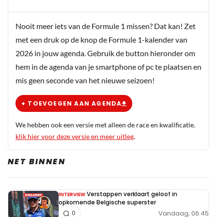
ander materiaal zit met een hogere
uitzettingscoefficient. Iets wat verder uitzet dan
Nooit meer iets van de Formule 1 missen? Dat kan! Zet
titanium zelf zou doen. De plank is 10mm, mag
met een druk op de knop de Formule 1-kalender van
tot 9mm afslijten. Het titanium hoeft in wezen
2026 in jouw agenda. Gebruik de button hieronder om
maar 1mm dik te zijn, de overige 9mm zou iets
hem in de agenda van je smartphone of pc te plaatsen en
anders kunnen zijn. Geen idee of het zo werkt
mis geen seconde van het nieuwe seizoen!
overigens. Iemand hier info over? Of links naar
exploded views hoe de skidblock constructie er
+ TOEVOEGEN AAN AGENDA
in doorsnede precies uitziet?
We hebben ook een versie met alleen de race en kwalificatie.
klik hier voor deze versie en meer uitleg
.
bask kev
24 november 2025 16:40
NET BINNEN
@nick86 yup. Die hebben ze dus moeten
verwijderen. En hierdoor reden ze met minder
brandstof en te laag afgesteld....zegt genoeg
Verstappen verklaart geloof in
INTERVIEW
hoeveel die dingen hebben geholpen. @martin
opkomende Belgische superster
Vandaag, 06:45
0
Mortel: (stel als voorbeeld) dat 1mm = 10 a 20