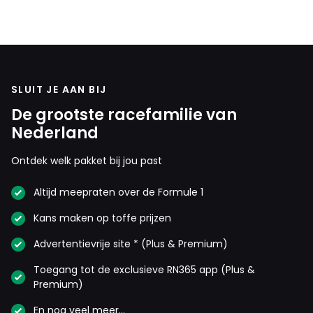
Sientje
24 november 2025 18:04
@Martin Mortel Waarom gaat de FIA iets
verbieden als het geen voordeel op zou leveren.
SLUIT JE AAN BIJ
Hajé van der Weide
De grootste racefamilie van
24 november 2025 19:44
Nederland
@ Martin, het was niet 0.017 maar 0.17 en bij
Ontdek welk pakket bij jou past
piastri zelfs 0.26 ofwel 17 cq 26%. 17 en 26%
van de wereld is toch een aardig continent dus ja,
Altijd meepraten over de Formule 1
het maakt wel degelijk verschil temeer daar de
andere teans binnen die milimeter blijven omdat
Kans maken op toffe prijzen
ze de regeltjes volgen. Kortom, het verschil is in
Advertentievrije site * (Plus & Premium)
feite groter
Toegang tot de exclusieve RN365 app (Plus &
Premium)
HaroldLT
En nog veel meer…
24 november 2025 12:41