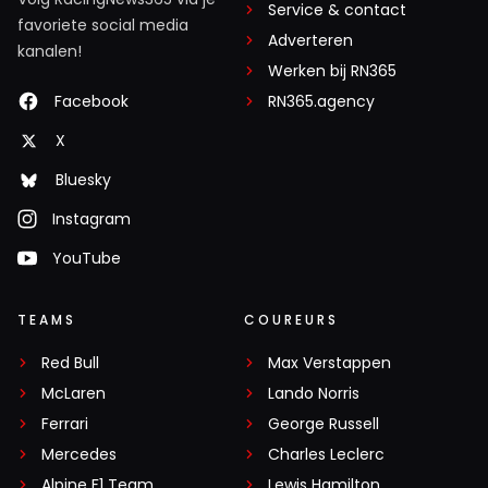
Service & contact
favoriete social media
Adverteren
kanalen!
Werken bij RN365
Facebook
RN365.agency
X
Bluesky
Instagram
YouTube
TEAMS
COUREURS
Red Bull
Max Verstappen
McLaren
Lando Norris
Ferrari
George Russell
Mercedes
Charles Leclerc
Alpine F1 Team
Lewis Hamilton