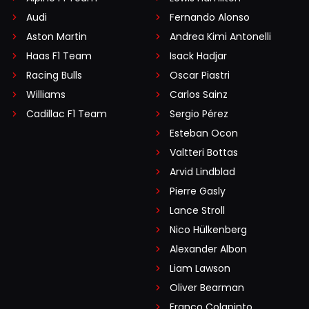
Audi
Fernando Alonso
Aston Martin
Andrea Kimi Antonelli
Haas F1 Team
Isack Hadjar
Racing Bulls
Oscar Piastri
Williams
Carlos Sainz
Cadillac F1 Team
Sergio Pérez
Esteban Ocon
Valtteri Bottas
Arvid Lindblad
Pierre Gasly
Lance Stroll
Nico Hülkenberg
Alexander Albon
Liam Lawson
Oliver Bearman
Franco Colapinto