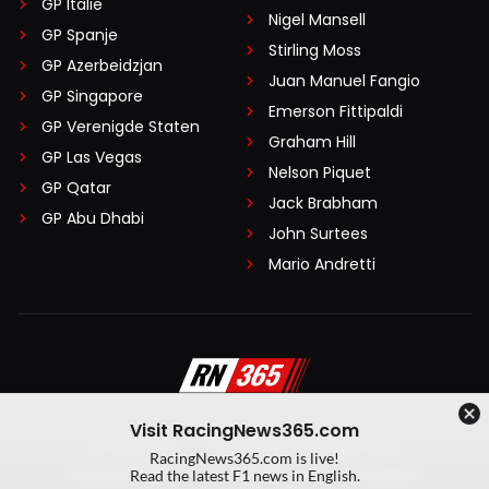
GP Italië
Nigel Mansell
GP Spanje
Stirling Moss
GP Azerbeidzjan
Juan Manuel Fangio
GP Singapore
Emerson Fittipaldi
GP Verenigde Staten
Graham Hill
GP Las Vegas
Nelson Piquet
GP Qatar
Jack Brabham
GP Abu Dhabi
John Surtees
Mario Andretti
Visit RacingNews365.com
Disclaimer
Algemene voorwaarden
RacingNews365.com is live!
Privacy Policy
Created by On Your Marks
Read the latest F1 news in English.