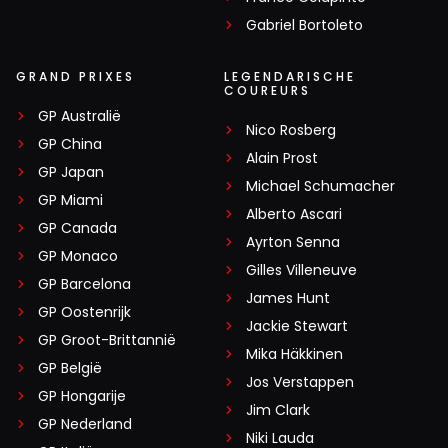
Gabriel Bortoleto
GRAND PRIXES
LEGENDARISCHE
COUREURS
GP Australië
Nico Rosberg
GP China
Alain Prost
GP Japan
Michael Schumacher
GP Miami
Alberto Ascari
GP Canada
Ayrton Senna
GP Monaco
Gilles Villeneuve
GP Barcelona
James Hunt
GP Oostenrijk
Jackie Stewart
GP Groot-Brittannië
Mika Häkkinen
GP België
Jos Verstappen
GP Hongarije
Jim Clark
GP Nederland
Niki Lauda