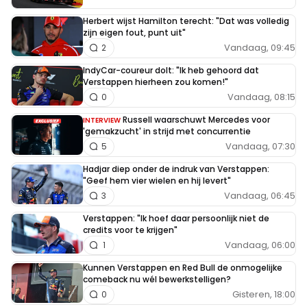
Herbert wijst Hamilton terecht: "Dat was volledig
zijn eigen fout, punt uit"
Vandaag, 09:45
2
IndyCar-coureur dolt: "Ik heb gehoord dat
Verstappen hierheen zou komen!"
Vandaag, 08:15
0
Russell waarschuwt Mercedes voor
INTERVIEW
'gemakzucht' in strijd met concurrentie
Vandaag, 07:30
5
Hadjar diep onder de indruk van Verstappen:
"Geef hem vier wielen en hij levert"
Vandaag, 06:45
3
Verstappen: "Ik hoef daar persoonlijk niet de
credits voor te krijgen"
Vandaag, 06:00
1
Kunnen Verstappen en Red Bull de onmogelijke
comeback nu wél bewerkstelligen?
Gisteren, 18:00
0