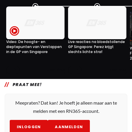
Video: De hoogte- en
Live reacties na bloedstollende
dieptepunten van Verstappen
GP Singapore: Perez krijgt
in de GP van Singapore
slechts lichte straf
F
2
14
2 okt. 16:53
2 okt. 15:33
PRAAT MEE!
Meepraten? Dat kan! Je hoeft je alleen maar aan te
melden met een RN365-account.
INLOGGEN
AANMELDEN