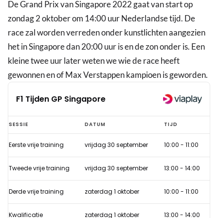
De Grand Prix van Singapore 2022 gaat van start op
zondag 2 oktober om 14:00 uur Nederlandse tijd. De
race zal worden verreden onder kunstlichten aangezien
het in Singapore dan 20:00 uur is en de zon onder is. Een
kleine twee uur later weten we wie de race heeft
gewonnen en of Max Verstappen kampioen is geworden.
F1 Tijden GP Singapore
F1
SESSIE
DATUM
TIJD
Tijden
Eerste vrije training
vrijdag 30 september
10:00
-
11:00
GP
Singapore
Tweede vrije training
vrijdag 30 september
13:00
-
14:00
Derde vrije training
zaterdag 1 oktober
10:00
-
11:00
Kwalificatie
zaterdag 1 oktober
13:00
-
14:00