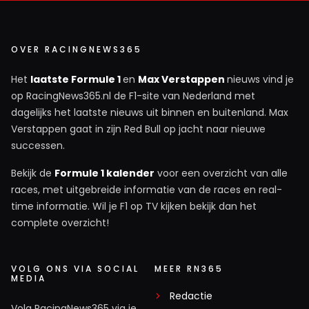
OVER RACINGNEWS365
Het
laatste Formule 1
en
Max Verstappen
nieuws vind je
op RacingNews365.nl de F1-site van Nederland met
dagelijks het laatste nieuws uit binnen en buitenland. Max
Verstappen gaat in zijn Red Bull op jacht naar nieuwe
successen.
Bekijk de
Formule 1 kalender
voor een overzicht van alle
races, met uitgebreide informatie van de races en real-
time informatie. Wil je F1 op TV kijken bekijk dan het
complete overzicht!
VOLG ONS VIA SOCIAL
MEER RN365
MEDIA
Redactie
Volg RacingNews365 via je