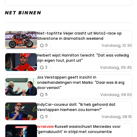
NET BINNEN
Niet-topfitte Veijer crasht uit Moto2-race op
Silverstone in dramatisch weekend
Vandaag, 10:30
0
Herbert wijst Hamilton terecht: "Dat was volledig
zijn eigen fout, punt uit"
Vandaag, 09:45
2
Jos Verstappen geeft inzicht in
onderhandelingen met Marko: "Daar was ik erg
door verrast"
Vandaag, 09:00
5
IndyCar-coureur dolt: "Ik heb gehoord dat
Verstappen hierheen zou komen!"
Vandaag, 08:15
0
Russell waarschuwt Mercedes voor
INTERVIEW
'gemakzucht' in strijd met concurrentie