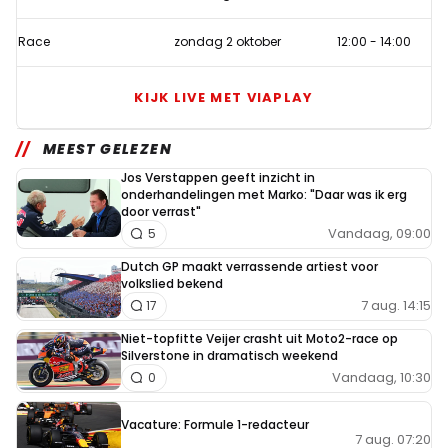
Race
zondag 2 oktober
12:00
-
14:00
KIJK LIVE MET VIAPLAY
MEEST GELEZEN
Jos Verstappen geeft inzicht in
onderhandelingen met Marko: "Daar was ik erg
door verrast"
Vandaag, 09:00
5
Dutch GP maakt verrassende artiest voor
volkslied bekend
7 aug. 14:15
17
Niet-topfitte Veijer crasht uit Moto2-race op
Silverstone in dramatisch weekend
Vandaag, 10:30
0
Vacature: Formule 1-redacteur
7 aug. 07:20