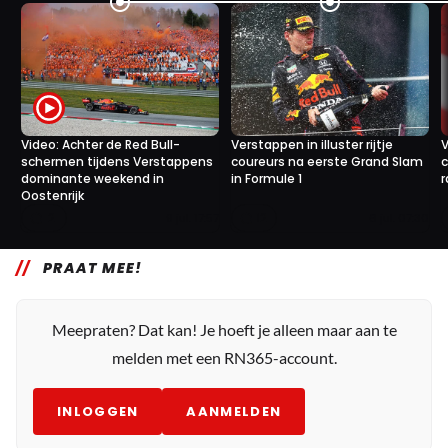
Video: Achter de Red Bull-
Verstappen in illuster rijtje
V
schermen tijdens Verstappens
coureurs na eerste Grand Slam
c
dominante weekend in
in Formule 1
r
Oostenrijk
2
12
9 jul. 17:57
6 jul. 07:30
PRAAT MEE!
Meepraten? Dat kan! Je hoeft je alleen maar aan te
melden met een RN365-account.
INLOGGEN
AANMELDEN