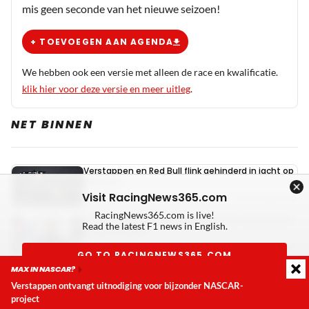
mis geen seconde van het nieuwe seizoen!
+ TOEVOEGEN AAN AGENDA
We hebben ook een versie met alleen de race en kwalificatie.
klik hier voor deze versie en meer uitleg
.
NET BINNEN
Verstappen en Red Bull flink gehinderd in jacht op
Mercedes
Visit RacingNews365.com
Vandaag, 16:15
0
RacingNews365.com is live!
Binotto vat debuutseizoen Audi samen
INTERVIEW
Read the latest F1 news in English.
in vijf woorden
Vandaag, 15:25
0
GO TO RACINGNEWS365.COM
MAX IN NASCAR?
Herbert noemt Red Bull-aanwinst troefkaart
Verstappen: "Past uitstekend bij Red Bull"
Verstappen ontvangt uitnodiging voor bijzonder NASCAR-
Don't show again
Vandaag, 14:35
0
project