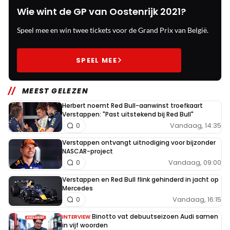
Wie wint de GP van Oostenrijk 2021?
Speel mee en win twee tickets voor de Grand Prix van België.
SPEEL MEE
MEEST GELEZEN
Herbert noemt Red Bull-aanwinst troefkaart
Verstappen: "Past uitstekend bij Red Bull"
Vandaag, 14:35
0
Verstappen ontvangt uitnodiging voor bijzonder
NASCAR-project
Vandaag, 09:00
0
Verstappen en Red Bull flink gehinderd in jacht op
Mercedes
Vandaag, 16:15
0
Binotto vat debuutseizoen Audi samen
INTERVIEW
in vijf woorden