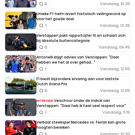
Vandaag, 15:25
0
Unieke F1-helm levert historisch veilingrecord op
voor het goede doel
Vandaag, 13:45
1
Verstappen pakt rapportcijfer 10 en schaart zich
bij absolute buitencategorie
Vandaag, 09:45
0
Antonelli krijgt advies van Verstappen: "Daar
hebben we het al over gehad..."
Vandaag, 12:55
1
F1 biedt bijzondere ervaring aan voor laatste
Dutch Grand Prix
Vandaag, 12:05
0
Verschoor onder de indruk van
INTERVIEW
Verstappen: "Daar heb ik heel veel respect voor"
Vandaag, 11:15
1
Verbaal steekspel Mercedes vs. Ferrari kan grote
hoogten bereiken
Vandaag, 10:30
3