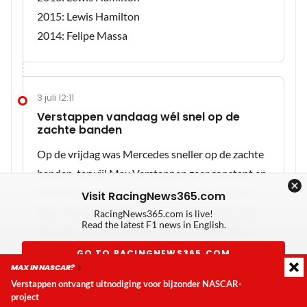
2015: Lewis Hamilton
2014: Felipe Massa
3 juli 12:11
Verstappen vandaag wél snel op de
zachte banden
Op de vrijdag was Mercedes sneller op de zachte
banden, terwijl Max Verstappen zeer constant en
snel was op de medium banden in de long run.
Visit RacingNews365.com
Daar 'moest Red Bull nog even naar kijken'. Dat
RacingNews365.com is live!
Read the latest F1 news in English.
men dat met succes deed, toonde Verstappen in
de ochtendsessie aan. Hij was bijna een halve
GO TO RACINGNEWS365.COM
MAX IN NASCAR?
seconde sneller dan alles en iedereen, op die
Verstappen ontvangt uitnodiging voor bijzonder NASCAR-
Don't show again
zachte banden. Het maakt dat Marko alle
project
Laatste update:
donderdag 6 augustus 2026 16:04