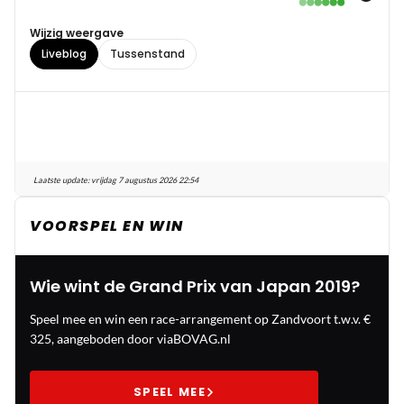
Wijzig weergave
Liveblog
Tussenstand
Laatste update:
vrijdag 7 augustus 2026 22:54
VOORSPEL EN WIN
Wie wint de Grand Prix van Japan 2019?
Speel mee en win een race-arrangement op Zandvoort t.w.v. €
325, aangeboden door viaBOVAG.nl
SPEEL MEE