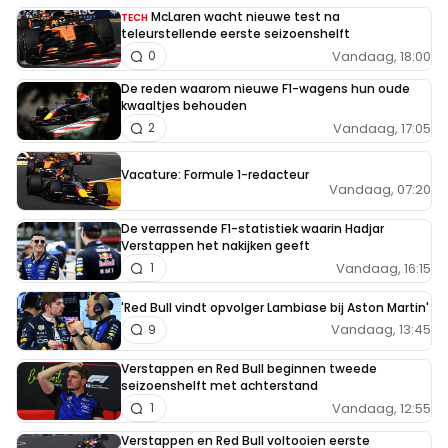
McLaren wacht nieuwe test na
TECH
teleurstellende eerste seizoenshelft
Vandaag, 18:00
0
De reden waarom nieuwe F1-wagens hun oude
kwaaltjes behouden
Vandaag, 17:05
2
Vacature: Formule 1-redacteur
Vandaag, 07:20
De verrassende F1-statistiek waarin Hadjar
Verstappen het nakijken geeft
Vandaag, 16:15
1
'Red Bull vindt opvolger Lambiase bij Aston Martin'
Vandaag, 13:45
9
Verstappen en Red Bull beginnen tweede
seizoenshelft met achterstand
Vandaag, 12:55
1
Verstappen en Red Bull voltooien eerste