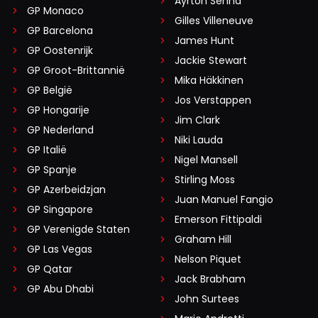
Ayrton Senna
GP Monaco
Gilles Villeneuve
GP Barcelona
James Hunt
GP Oostenrijk
Jackie Stewart
GP Groot-Brittannië
Mika Häkkinen
GP België
Jos Verstappen
GP Hongarije
Jim Clark
GP Nederland
Niki Lauda
GP Italië
Nigel Mansell
GP Spanje
Stirling Moss
GP Azerbeidzjan
Juan Manuel Fangio
GP Singapore
Emerson Fittipaldi
GP Verenigde Staten
Graham Hill
GP Las Vegas
Nelson Piquet
GP Qatar
Jack Brabham
GP Abu Dhabi
John Surtees