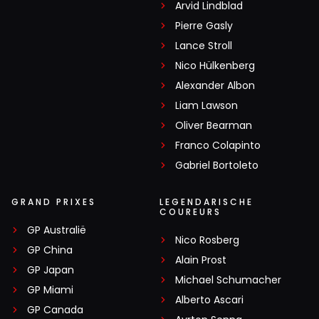
Arvid Lindblad
Pierre Gasly
Lance Stroll
Nico Hülkenberg
Alexander Albon
Liam Lawson
Oliver Bearman
Franco Colapinto
Gabriel Bortoleto
GRAND PRIXES
LEGENDARISCHE
COUREURS
GP Australië
Nico Rosberg
GP China
Alain Prost
GP Japan
Michael Schumacher
GP Miami
Alberto Ascari
GP Canada