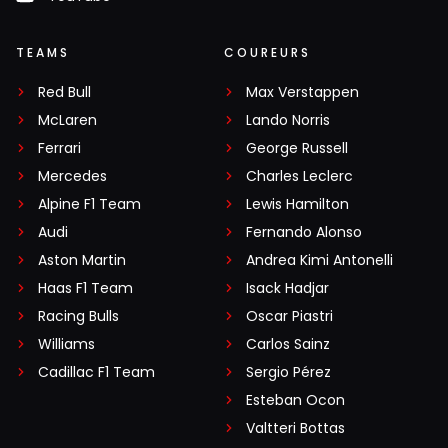
TEAMS
COUREURS
Red Bull
Max Verstappen
McLaren
Lando Norris
Ferrari
George Russell
Mercedes
Charles Leclerc
Alpine F1 Team
Lewis Hamilton
Audi
Fernando Alonso
Aston Martin
Andrea Kimi Antonelli
Haas F1 Team
Isack Hadjar
Racing Bulls
Oscar Piastri
Williams
Carlos Sainz
Cadillac F1 Team
Sergio Pérez
Esteban Ocon
Valtteri Bottas