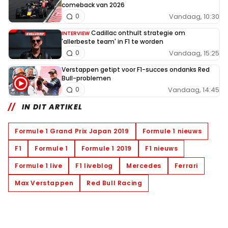
comeback van 2026
Vandaag, 10:30
0
Cadillac onthult strategie om
INTERVIEW
'allerbeste team' in F1 te worden
Vandaag, 15:25
0
Verstappen getipt voor F1-succes ondanks Red
Bull-problemen
Vandaag, 14:45
0
IN DIT ARTIKEL
Formule 1 Grand Prix Japan 2019
Formule 1 nieuws
F1
Formule 1
Formule 1 2019
F1 nieuws
Formule 1 live
F1 liveblog
Mercedes
Ferrari
Max Verstappen
Red Bull Racing