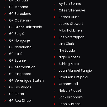
GP Canada
Ayrton Senna
GP Monaco
Gilles Villeneuve
GP Barcelona
James Hunt
GP Oostenrijk
Jackie Stewart
GP Groot-Brittannië
Mika Häkkinen
GP België
Jos Verstappen
GP Hongarije
Jim Clark
GP Nederland
Niki Lauda
GP Italië
Nigel Mansell
GP Spanje
Stirling Moss
GP Azerbeidzjan
Juan Manuel Fangio
GP Singapore
Emerson Fittipaldi
GP Verenigde Staten
Graham Hill
GP Las Vegas
Nelson Piquet
GP Qatar
Jack Brabham
GP Abu Dhabi
John Surtees