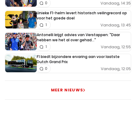
Vandaag, 14:35
0
Unieke F1-helm levert historisch veilingrecord op
voor het goede doel
Vandaag, 13:45
1
Antonelli krijgt advies van Verstappen: "Daar
hebben we het al over gehad..."
Vandaag, 12:55
1
F1 biedt bijzondere ervaring aan voor laatste
Dutch Grand Prix
Vandaag, 12:05
0
MEER NIEUWS