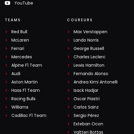
YouTube
TEAMS
COUREURS
Red Bull
Max Verstappen
McLaren
Lando Norris
Ferrari
George Russell
Mercedes
Charles Leclerc
Alpine F1 Team
Lewis Hamilton
Audi
Fernando Alonso
Aston Martin
Andrea Kimi Antonelli
Haas F1 Team
Isack Hadjar
Racing Bulls
Oscar Piastri
Williams
Carlos Sainz
Cadillac F1 Team
Sergio Pérez
Esteban Ocon
Valtteri Bottas