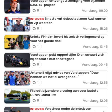
Verstappen ontvangt uitnodiging voor bijzonder
NASCAR-project
Vandaag, 09:00
0
Binotto vat debuutseizoen Audi samen
INTERVIEW
in vijf woorden
Vandaag, 15:25
0
Unieke F1-helm levert historisch veilingrecord op
voor het goede doel
Vandaag, 13:45
1
Verstappen pakt rapportcijfer 10 en schaart zich
bij absolute buitencategorie
Vandaag, 09:45
0
Antonelli krijgt advies van Verstappen: "Daar
hebben we het al over gehad..."
Vandaag, 12:55
1
F1 biedt bijzondere ervaring aan voor laatste
Dutch Grand Prix
Vandaag, 12:05
0
Verschoor onder de indruk van
INTERVIEW