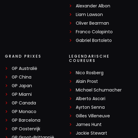
Alexander Albon
Liam Lawson
Oliver Bearman
Franco Colapinto
Gabriel Bortoleto
GRAND PRIXES
LEGENDARISCHE
COUREURS
GP Australië
Nico Rosberg
GP China
Alain Prost
GP Japan
Michael Schumacher
GP Miami
Alberto Ascari
GP Canada
Ayrton Senna
GP Monaco
Gilles Villeneuve
GP Barcelona
James Hunt
GP Oostenrijk
Jackie Stewart
GP Groot-Brittannië