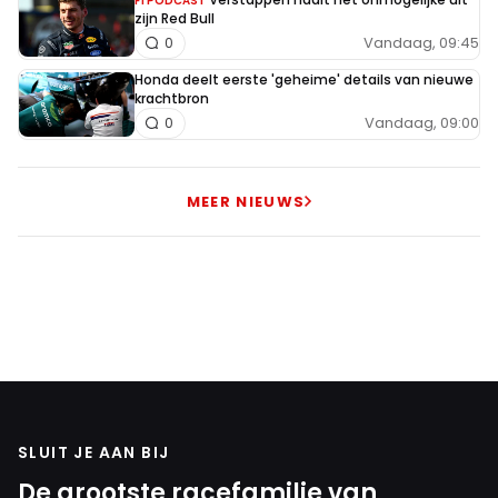
F1 PODCAST
zijn Red Bull
Vandaag, 09:45
0
Honda deelt eerste 'geheime' details van nieuwe
krachtbron
Vandaag, 09:00
0
MEER NIEUWS
SLUIT JE AAN BIJ
De grootste racefamilie van