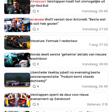
Verstappen haalt het onmogelijke uit
F1 PODCAST
zijn Red Bull
Vandaag, 09:45
0
Wolff verrast door Antonelli: "Beste wat
INTERVIEW
ik ooit heb gezien"
Vandaag, 07:30
2
Vacature: Formule 1-redacteur
7 aug. 07:20
Honda deelt eerste 'geheime' details van nieuwe
krachtbron
Vandaag, 09:00
0
IJzersterke VeeKay jubelt na evenaring beste
seizoensprestatie: "Podium komt steeds
dichterbij!"
Vandaag, 06:45
4
Verstappen opent de deur voor nieuw
evenement op Zandvoort
Gisteren, 11:15
5