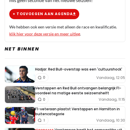
mis geen seconde van het nieuwe seizoen!
+ TOEVOEGEN AAN AGENDA
We hebben ook een versie met alleen de race en kwalificatie.
klik hier voor deze versie en meer uitleg
.
NET BINNEN
Hadjar: Red Bull-overstap was een 'cultuurshock'
Vandaag, 12:05
0
Verstappen en Red Bull ontvangen belangrijk F1-
voordeel na matige eerste seizoenshelft
Vandaag, 11:15
0
F1-veteraan plaatst Verstappen en Hamilton in
buitencategorie
Vandaag, 10:30
1
Verstappen haalt het onmogelijke uit