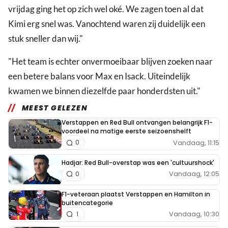
vrijdag ging het op zich wel oké. We zagen toen al dat
Kimi erg snel was. Vanochtend waren zij duidelijk een
stuk sneller dan wij."
"Het team is echter onvermoeibaar blijven zoeken naar
een betere balans voor Max en Isack. Uiteindelijk
kwamen we binnen diezelfde paar honderdsten uit."
MEEST GELEZEN
Verstappen en Red Bull ontvangen belangrijk F1-
voordeel na matige eerste seizoenshelft
Vandaag, 11:15
0
Hadjar: Red Bull-overstap was een 'cultuurshock'
Vandaag, 12:05
0
F1-veteraan plaatst Verstappen en Hamilton in
buitencategorie
Vandaag, 10:30
1