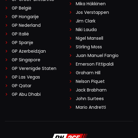
Mika Häkkinen
GP België
Jos Verstappen
GP Hongarije
Jim Clark
GP Nederland
Niki Lauda
GP Italië
Nigel Mansell
GP Spanje
Stirling Moss
GP Azerbeidzjan
Juan Manuel Fangio
GP Singapore
Emerson Fittipaldi
GP Verenigde Staten
Graham Hill
GP Las Vegas
Nelson Piquet
GP Qatar
Jack Brabham
GP Abu Dhabi
John Surtees
Mario Andretti