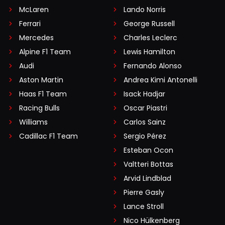
McLaren
Lando Norris
Ferrari
George Russell
Mercedes
Charles Leclerc
Alpine F1 Team
Lewis Hamilton
Audi
Fernando Alonso
Aston Martin
Andrea Kimi Antonelli
Haas F1 Team
Isack Hadjar
Racing Bulls
Oscar Piastri
Williams
Carlos Sainz
Cadillac F1 Team
Sergio Pérez
Esteban Ocon
Valtteri Bottas
Arvid Lindblad
Pierre Gasly
Lance Stroll
Nico Hülkenberg