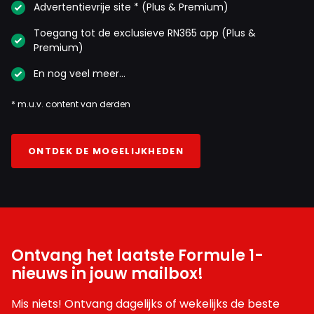
Advertentievrije site * (Plus & Premium)
2 november 2025 18:43
Juist. En hij weet exact op welke auto's/coureurs hij
Toegang tot de exclusieve RN365 app (Plus &
tijdens de race moet verdedigen. Nutteloze gevechten
Premium)
brengen niets. Maw hij kiest zijn gevechten en gaat er
En nog veel meer…
dan vol in.
* m.u.v. content van derden
Jan van Dijk
ONTDEK DE MOGELIJKHEDEN
2 november 2025 19:04
Ik had respect voor JPM als coureur maar als hij zijn
mond open doet komt er alleen onzin uit, geen aandacht
meer schenken .
Ontvang het laatste Formule 1-
Closecall
nieuws in jouw mailbox!
3 november 2025 11:19
2021 vergeten. Toen vocht Max tegen een 7voudig
Mis niets! Ontvang dagelijks of wekelijks de beste