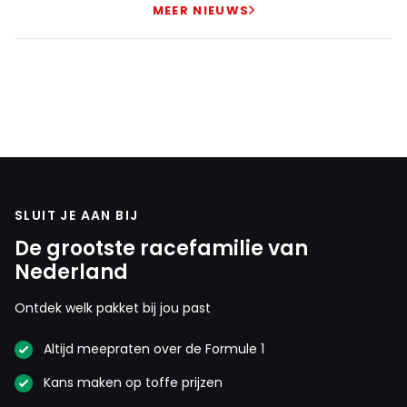
MEER NIEUWS
Hogy-2013
2 november 2025 17:10
Die Montoya praat alleen maar onzin.
Dit bericht is aangepast op:
2-11
SLUIT JE AAN BIJ
Ninja750
De grootste racefamilie van
2 november 2025 18:35
Nederland
Fernando is helemaal geen taaie, wat hij wel is? en
meester in het verdedigen. Die man kom je bijna niet
Ontdek welk pakket bij jou past
voorbij als het om positie gaat.
Altijd meepraten over de Formule 1
Kans maken op toffe prijzen
F1rst