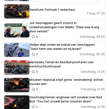
Vacature: Formule 1-redacteur
7 aug. 07:20
Jos Verstappen geeft inzicht in
onderhandelingen met Marko: "Daar was ik erg
door verrast"
Vandaag, 09:00
6
Hadjar diep onder de indruk van Verstappen:
"Geef hem vier wielen en hij levert"
Vandaag, 06:45
4
Mercedes, Ferrari én Red Bull profiteren van
constructeurshussel
Vandaag, 14:35
0
McLaren-kopstuk stipt grote 'verandering' achter
succes aan
Vandaag, 13:45
0
Voormalig Ferrari-engineer velt oordeel over Red
Bull: "Zou het zoveel beter moeten doen"
Vandaag, 12:55
2