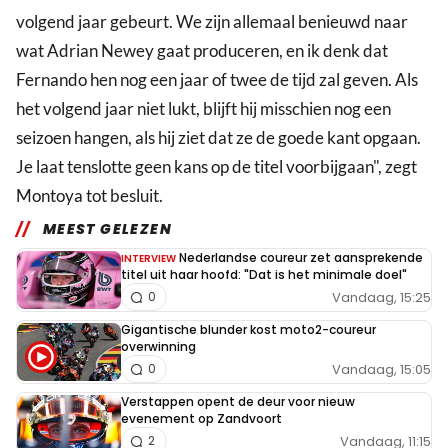
volgend jaar gebeurt. We zijn allemaal benieuwd naar
wat Adrian Newey gaat produceren, en ik denk dat
Fernando hen nog een jaar of twee de tijd zal geven. Als
het volgend jaar niet lukt, blijft hij misschien nog een
seizoen hangen, als hij ziet dat ze de goede kant opgaan.
Je laat tenslotte geen kans op de titel voorbijgaan", zegt
Montoya tot besluit.
MEEST GELEZEN
Nederlandse coureur zet aansprekende
INTERVIEW
titel uit haar hoofd: "Dat is het minimale doel"
Vandaag, 15:25
0
Gigantische blunder kost moto2-coureur
overwinning
Vandaag, 15:05
0
Verstappen opent de deur voor nieuw
evenement op Zandvoort
Vandaag, 11:15
2