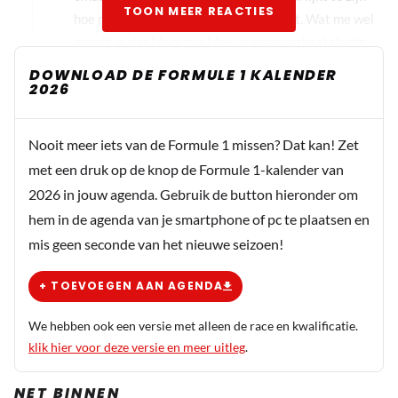
TOON MEER REACTIES
hoe matig de auto gemiddeld is en blijft. Wat me wel
opvalt, is dat Montoya Max in ieder verhaal slecht
wil laten lijken .... zelfs als het over zoiets onzinnigs
DOWNLOAD DE FORMULE 1 KALENDER
2026
gaat.
Nooit meer iets van de Formule 1 missen? Dat kan! Zet
SuperMax 33
met een druk op de knop de Formule 1-kalender van
2 november 2025 16:11
2026 in jouw agenda. Gebruik de button hieronder om
Lees de laatste tijd vaker negatieve berichten van
hem in de agenda van je smartphone of pc te plaatsen en
Montoya over Max. Is er iets gebeurd tussen die twee?
mis geen seconde van het nieuwe seizoen!
Lijkt wel of hij jaloers is op Max zijn natuurlijke talent die
beter gewaardeerd word dan de zijne van toen.
+ TOEVOEGEN AAN AGENDA
Simracer
We hebben ook een versie met alleen de race en kwalificatie.
2 november 2025 16:58
klik hier voor deze versie en meer uitleg
.
Weer zo'n niets zeggend geneuzel. Montoya kan er
NET BINNEN
wat van.