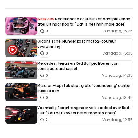
HaroldLT
Nederlandse coureur zet aansprekende
INTERVIEW
2 november 2025 17:39
titel uit haar hoofd: "Dat is het minimale doel"
Vandaag, 15:25
0
Some say.... dat Montoya iets tegen Max zou hebben,
omdat Jos hem indertijd eens van de baan heeft
Gigantische blunder kost moto2-coureur
overwinning
gebeukt. Dan ligt Max nu het dichtst bij om zijn gram
Vandaag, 15:05
0
op te halen. Misschien wel vergelijkbaar met de
Mercedes, Ferrari én Red Bull profiteren van
frustratie die Hill over Schumacher heeft en dat
constructeurshussel
incident waardoor hij de titel verloor nu op Max
Vandaag, 14:35
0
projecteert.
McLaren-kopstuk stipt grote 'verandering' achter
succes aan
Vandaag, 13:45
0
F1rst
2 november 2025 18:40
Voormalig Ferrari-engineer velt oordeel over Red
Bull: "Zou het zoveel beter moeten doen"
Sebastian Montoya is als aankomend rijder bij RB
Vandaag, 12:55
2
weggestuurd. Wordt dus niet meer gesteund. Kan me
vergissen, maar daarom. Beetje zure houding van
Pablo.