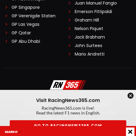
Juan Manuel Fangio
GP Singapore
Emerson Fittipaldi
GP Verenigde Staten
Graham Hill
GP Las Vegas
Nelson Piquet
GP Qatar
Jack Brabham
GP Abu Dhabi
John Surtees
Mario Andretti
Visit RacingNews365.com
Disclaimer
Algemene voorwaarden
RacingNews365.com is live!
Privacy Policy
Created by On Your Marks
Read the latest F1 news in English.
Privacy manager
Kansspeluitingen
GO TO RACINGNEWS365.COM
MARKO
© 2026 RacingNews365. Alle rechten voorbehouden