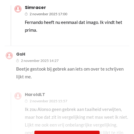
Simracer
2 november 2025 17:00
Fernando heeft nu eenmaal dat imago. Ik vindt het
prima.
GsH
2 november 2025 14:27
Beetje gestook bij gebrek aan iets om over te schrijven
lijkt me.
HaroldLT
2 november 2025 15:57
Ik zou Alonso geen gebrek aan taaiheid verwijten,
maar hoe dat zit in vergelijking met max weet ik niet.
Lijkt me ook een vrij onbelangrijke vergelijking,
omdat het voor Alonso alleen maar taai lijkt te zijn