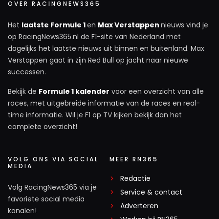
melden met een RN365-account.
OVER RACINGNEWS365
Het
laatste Formule 1
en
Max Verstappen
nieuws vind je
INLOGGEN
AANMELDEN
op RacingNews365.nl de F1-site van Nederland met
dagelijks het laatste nieuws uit binnen en buitenland. Max
Verstappen gaat in zijn Red Bull op jacht naar nieuwe
successen.
Bekijk de
Formule 1 kalender
voor een overzicht van alle
races, met uitgebreide informatie van de races en real-
time informatie. Wil je F1 op TV kijken bekijk dan het
complete overzicht!
VOLG ONS VIA SOCIAL
MEER RN365
MEDIA
Redactie
Volg RacingNews365 via je
Service & contact
favoriete social media
Adverteren
kanalen!