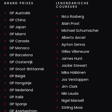
GRAND PRIXES
LEGENDARISCHE
COUREURS
GP Australië
Nico Rosberg
GP China
Alain Prost
GP Japan
Michael Schumacher
GP Miami
Alberto Ascari
GP Canada
Ayrton Senna
GP Monaco
Gilles Villeneuve
GP Barcelona
James Hunt
GP Oostenrijk
Jackie Stewart
GP Groot-Brittannië
Mika Häkkinen
GP België
Jos Verstappen
GP Hongarije
Jim Clark
GP Nederland
Niki Lauda
GP Italië
Nigel Mansell
GP Spanje
Stirling Moss
GP Azerbeidzjan