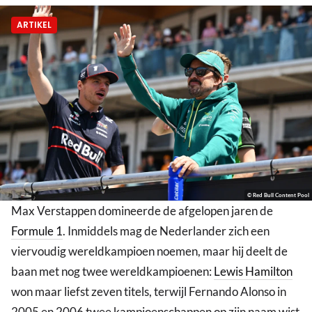
ARTIKEL
© Red Bull Content Pool
Max Verstappen domineerde de afgelopen jaren de
Formule 1
. Inmiddels mag de Nederlander zich een
viervoudig wereldkampioen noemen, maar hij deelt de
baan met nog twee wereldkampioenen:
Lewis Hamilton
won maar liefst zeven titels, terwijl Fernando Alonso in
2005 en 2006 twee kampioenschappen op zijn naam wist