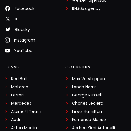
Werken bij RN365
Facebook
RN365.agency
X
Bluesky
Instagram
YouTube
TEAMS
COUREURS
Red Bull
Max Verstappen
McLaren
Lando Norris
Ferrari
George Russell
Mercedes
Charles Leclerc
Alpine F1 Team
Lewis Hamilton
Audi
Fernando Alonso
Aston Martin
Andrea Kimi Antonelli