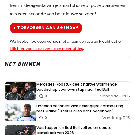
hem in de agenda van je smartphone of pc te plaatsen en
Ik had begrepen dat ze Pelleboer en Jomanda aan
mis geen seconde van het nieuwe seizoen!
willen trekken.
+ TOEVOEGEN AAN AGENDA
Gerrit Leemburg
We hebben ook een versie met alleen de race en kwalificatie.
5 juli 15:44
klik hier voor deze versie en meer uitleg
.
Misschien moet Verstappen gaan solliciteren naar de
positie van Bernd Mayländer, dan rijdt hij weer eens
NET BINNEN
vooraan in een GP.
Mercedes-kopstuk deelt hartverwarmende
VroomVroom
boodschap voor overstap naar Red Bull
5 juli 15:45
Vandaag, 12:05
0
Misschien moet RB hem eens een goede auto geven.
Lindblad herinnert zich belangrijke ontmoeting
met Marko: "Daar is alles echt begonnen"
Vandaag, 11:15
0
Zandvoort3021
Verstappen en Red Bull voltooien eerste
5 juli 15:48
comeback van 2026