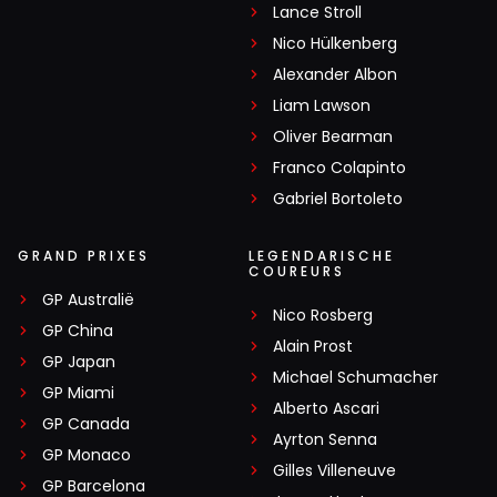
Lance Stroll
Nico Hülkenberg
Alexander Albon
Liam Lawson
Oliver Bearman
Franco Colapinto
Gabriel Bortoleto
GRAND PRIXES
LEGENDARISCHE
COUREURS
GP Australië
Nico Rosberg
GP China
Alain Prost
GP Japan
Michael Schumacher
GP Miami
Alberto Ascari
GP Canada
Ayrton Senna
GP Monaco
Gilles Villeneuve
GP Barcelona