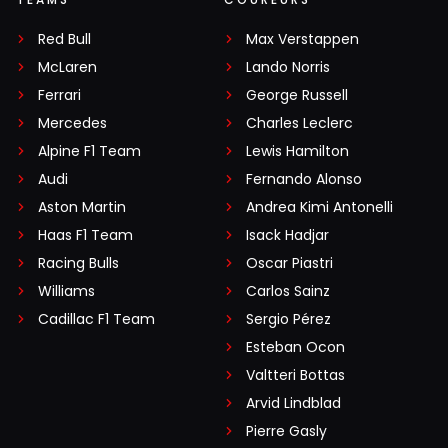
Red Bull
Max Verstappen
McLaren
Lando Norris
Ferrari
George Russell
Mercedes
Charles Leclerc
Alpine F1 Team
Lewis Hamilton
Audi
Fernando Alonso
Aston Martin
Andrea Kimi Antonelli
Haas F1 Team
Isack Hadjar
Racing Bulls
Oscar Piastri
Williams
Carlos Sainz
Cadillac F1 Team
Sergio Pérez
Esteban Ocon
Valtteri Bottas
Arvid Lindblad
Pierre Gasly