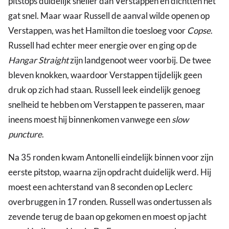
pitstops duidelijk sneller dan Verstappen en dichtten het
Groot-
gat snel. Maar waar Russell de aanval wilde openen op
Brittannië
Verstappen, was het Hamilton die toesloeg voor
Copse
.
Russell had echter meer energie over en ging op de
Hangar Straight
zijn landgenoot weer voorbij. De twee
bleven knokken, waardoor Verstappen tijdelijk geen
druk op zich had staan. Russell leek eindelijk genoeg
snelheid te hebben om Verstappen te passeren, maar
ineens moest hij binnenkomen vanwege een
slow
puncture
.
Na 35 ronden kwam Antonelli eindelijk binnen voor zijn
eerste pitstop, waarna zijn opdracht duidelijk werd. Hij
moest een achterstand van 8 seconden op Leclerc
overbruggen in 17 ronden. Russell was ondertussen als
zevende terug de baan op gekomen en moest op jacht