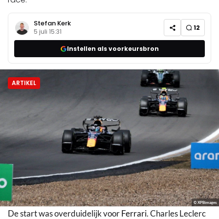
Stefan Kerk
12
5 juli 15:31
Instellen als voorkeursbron
ARTIKEL
© XPBimages
De start was overduidelijk voor
Ferrari
. Charles Leclerc