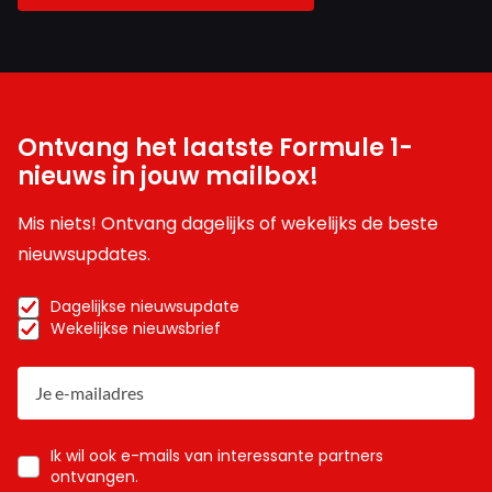
En zo kruipt Max weekje bij Weekje richting McLaren
Meepraten? Dat kan! Je hoeft je alleen maar aan te
Ontvang het laatste Formule 1-
melden met een RN365-account.
nieuws in jouw mailbox!
Mis niets! Ontvang dagelijks of wekelijks de beste
INLOGGEN
AANMELDEN
nieuwsupdates.
Dagelijkse nieuwsupdate
Wekelijkse nieuwsbrief
Ik wil ook e-mails van interessante partners
ontvangen.