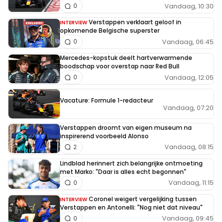
Vandaag, 10:30
0
Verstappen verklaart geloof in
INTERVIEW
opkomende Belgische superster
Vandaag, 06:45
0
Mercedes-kopstuk deelt hartverwarmende
boodschap voor overstap naar Red Bull
Vandaag, 12:05
0
Vacature: Formule 1-redacteur
Vandaag, 07:20
Verstappen droomt van eigen museum na
inspirerend voorbeeld Alonso
Vandaag, 08:15
2
Lindblad herinnert zich belangrijke ontmoeting
met Marko: "Daar is alles echt begonnen"
Vandaag, 11:15
0
Coronel weigert vergelijking tussen
INTERVIEW
Verstappen en Antonelli: "Nog niet dat niveau"
Vandaag, 09:45
0