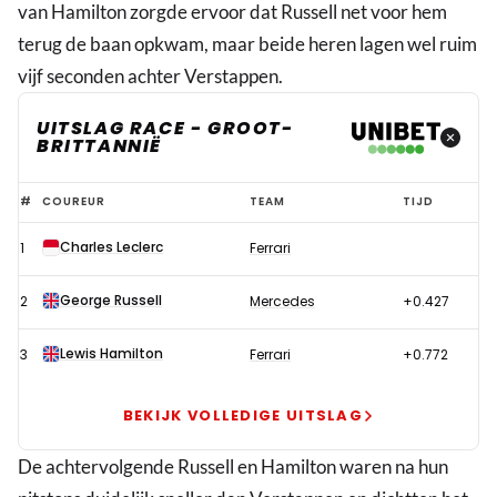
van Hamilton zorgde ervoor dat Russell net voor hem
terug de baan opkwam, maar beide heren lagen wel ruim
vijf seconden achter Verstappen.
UITSLAG RACE - GROOT-
BRITTANNIË
Nieuw
#
COUREUR
TEAM
TIJD
drama
Charles Leclerc
1
Ferrari
voor
Verstappen
George Russell
2
Mercedes
+0.427
en
Red
Lewis Hamilton
3
Ferrari
+0.772
Bull
in
BEKIJK VOLLEDIGE UITSLAG
chaotische
De achtervolgende Russell en Hamilton waren na hun
GP