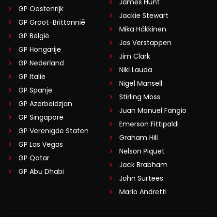
James Hunt
GP Oostenrijk
Jackie Stewart
GP Groot-Brittannië
Mika Häkkinen
GP België
Jos Verstappen
GP Hongarije
Jim Clark
GP Nederland
Niki Lauda
GP Italië
Nigel Mansell
GP Spanje
Stirling Moss
GP Azerbeidzjan
Juan Manuel Fangio
GP Singapore
Emerson Fittipaldi
GP Verenigde Staten
Graham Hill
GP Las Vegas
Nelson Piquet
GP Qatar
Jack Brabham
GP Abu Dhabi
John Surtees
Mario Andretti