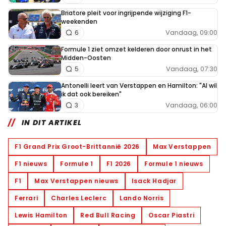
Briatore pleit voor ingrijpende wijziging F1-
weekenden
Vandaag, 09:00
6
Formule 1 ziet omzet kelderen door onrust in het
Midden-Oosten
Vandaag, 07:30
5
Antonelli leert van Verstappen en Hamilton: "Al wil
ik dat ook bereiken"
Vandaag, 06:00
3
IN DIT ARTIKEL
F1 Grand Prix Groot-Brittannië 2026
Max Verstappen
F1 nieuws
Formule 1
F1 2026
Formule 1 nieuws
F1
Max Verstappen nieuws
Isack Hadjar
Ferrari
Charles Leclerc
Lando Norris
Lewis Hamilton
Red Bull Racing
Oscar Piastri