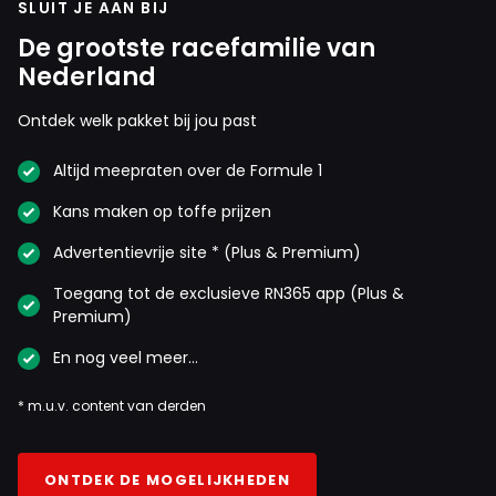
SLUIT JE AAN BIJ
De grootste racefamilie van
Thijs Aalbers
Nederland
5 juli 16:05
Hoezo "mist hij zijn rempunt".. wat een onzin kraam jij
Ontdek welk pakket bij jou past
uit. Het moment dat de achterkant (weer 's)
uitbreekt, is hij al lang klaar met remmen
Altijd meepraten over de Formule 1
Kans maken op toffe prijzen
Sientje
Advertentievrije site * (Plus & Premium)
5 juli 16:44
Ja je hebt er altijd die praten voor hun beurt
Toegang tot de exclusieve RN365 app (Plus &
zonder de ware reden te weten. Verstappen
Premium)
geeft de auto nooit de schuld als hij zelf een fout
En nog veel meer…
maakt.
* m.u.v. content van derden
Uptodate
ONTDEK DE MOGELIJKHEDEN
5 juli 17:02