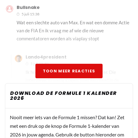
Bullsnake
5 juli 15:38
Wat een slechte auto van Max. En wat een domme Actie
van de FIA En ik vraag me af wie die nieuwe
commentatoren worden als viaplay stopt
Lando4president
5 juli 15:40
TOON MEER REACTIES
Ik hoop vooral op een nieuwe pitreporter. Die
interviews in matig Engels (met één hand in de
broekzak...) met beroemdheden vooraf zijn cringe,
DOWNLOAD DE FORMULE 1 KALENDER
zoals de kinderen zeggen.
2026
Dit bericht is aangepast op:
5-07
Nooit meer iets van de Formule 1 missen? Dat kan! Zet
met een druk op de knop de Formule 1-kalender van
HaroldLT
2026 in jouw agenda. Gebruik de button hieronder om
5 juli 15:40