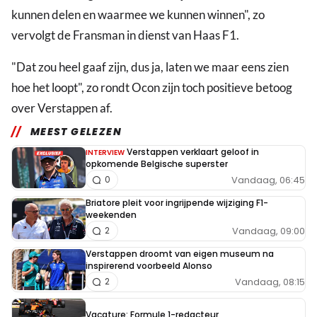
kunnen delen en waarmee we kunnen winnen", zo
vervolgt de Fransman in dienst van Haas F1.
"Dat zou heel gaaf zijn, dus ja, laten we maar eens zien
hoe het loopt", zo rondt Ocon zijn toch positieve betoog
over Verstappen af.
MEEST GELEZEN
Verstappen verklaart geloof in
INTERVIEW
opkomende Belgische superster
Vandaag, 06:45
0
Briatore pleit voor ingrijpende wijziging F1-
weekenden
Vandaag, 09:00
2
Verstappen droomt van eigen museum na
inspirerend voorbeeld Alonso
Vandaag, 08:15
2
Vacature: Formule 1-redacteur