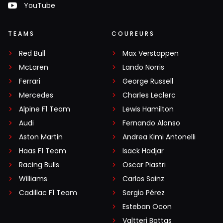
YouTube
TEAMS
COUREURS
Red Bull
Max Verstappen
McLaren
Lando Norris
Ferrari
George Russell
Mercedes
Charles Leclerc
Alpine F1 Team
Lewis Hamilton
Audi
Fernando Alonso
Aston Martin
Andrea Kimi Antonelli
Haas F1 Team
Isack Hadjar
Racing Bulls
Oscar Piastri
Williams
Carlos Sainz
Cadillac F1 Team
Sergio Pérez
Esteban Ocon
Valtteri Bottas