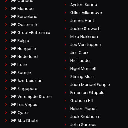
GP Canada
Ayrton Senna
GP Monaco
Gilles Villeneuve
GP Barcelona
James Hunt
GP Oostenrijk
Jackie Stewart
GP Groot-Brittannië
Mika Häkkinen
GP België
Jos Verstappen
GP Hongarije
Jim Clark
GP Nederland
Niki Lauda
GP Italië
Nigel Mansell
GP Spanje
Stirling Moss
GP Azerbeidzjan
Juan Manuel Fangio
GP Singapore
Emerson Fittipaldi
GP Verenigde Staten
Graham Hill
GP Las Vegas
Nelson Piquet
GP Qatar
Jack Brabham
GP Abu Dhabi
John Surtees