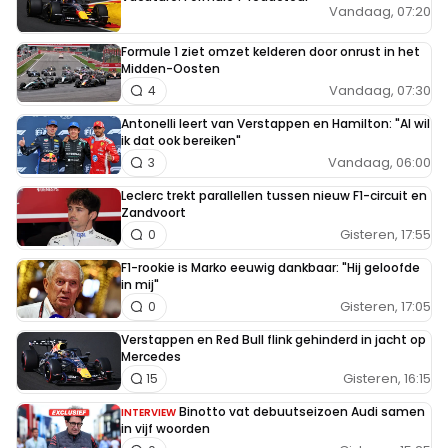
Vandaag, 07:20
Formule 1 ziet omzet kelderen door onrust in het
Midden-Oosten
Vandaag, 07:30
4
Antonelli leert van Verstappen en Hamilton: "Al wil
ik dat ook bereiken"
Vandaag, 06:00
3
Leclerc trekt parallellen tussen nieuw F1-circuit en
Zandvoort
Gisteren, 17:55
0
F1-rookie is Marko eeuwig dankbaar: "Hij geloofde
in mij"
Gisteren, 17:05
0
Verstappen en Red Bull flink gehinderd in jacht op
Mercedes
Gisteren, 16:15
15
Binotto vat debuutseizoen Audi samen
INTERVIEW
in vijf woorden