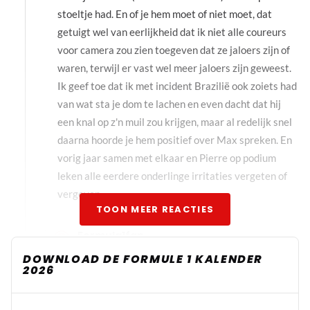
stoeltje had. En of je hem moet of niet moet, dat
getuigt wel van eerlijkheid dat ik niet alle coureurs
voor camera zou zien toegeven dat ze jaloers zijn of
waren, terwijl er vast wel meer jaloers zijn geweest.
Ik geef toe dat ik met incident Brazilië ook zoiets had
van wat sta je dom te lachen en even dacht dat hij
een knal op z'n muil zou krijgen, maar al redelijk snel
daarna hoorde je hem positief over Max spreken. En
vorig jaar samen met elkaar en Pierre op podium
leken alle eerdere onderlinge irritaties vergeten of
vergeven.
TOON MEER REACTIES
Formula1fan
19 september 2025 11:38
DOWNLOAD DE FORMULE 1 KALENDER
2026
Het blijft toch wel een beetje jammer dat vooral
de media de grootste aanstichter lijkt van haat
richting bepaalde coureurs. 9 van de 10 keer zijn