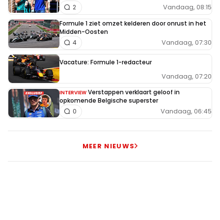
teamgenoten.
Vandaag, 08:15
2
Formule 1 ziet omzet kelderen door onrust in het
Midden-Oosten
Vandaag, 07:30
4
Meepraten? Dat kan! Je hoeft je alleen maar aan te
Vacature: Formule 1-redacteur
melden met een RN365-account.
Vandaag, 07:20
Verstappen verklaart geloof in
INTERVIEW
INLOGGEN
AANMELDEN
opkomende Belgische superster
Vandaag, 06:45
0
MEER NIEUWS