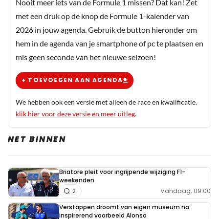
Nooit meer iets van de Formule 1 missen? Dat kan! Zet
de coureurs in kwestie er al lang overheen
met een druk op de knop de Formule 1-kalender van
gestapt en is er niets aan de hand. Natuurlijk
2026 in jouw agenda. Gebruik de button hieronder om
lezen de koppen sneller dan dat iedereen
hem in de agenda van je smartphone of pc te plaatsen en
vriendjes met elkaar is, maar als ik zie hoeveel
mis geen seconde van het nieuwe seizoen!
negativiteit er bijvoorbeeld nog om Hamilton
hangt dan vind ik dat jammer om te zien.
+ TOEVOEGEN AAN AGENDA
We hebben ook een versie met alleen de race en kwalificatie.
GoggeF1
klik hier voor deze versie en meer uitleg
.
19 september 2025 10:23
Mee eens, en hij is een vechter die mooie dingen laat zien,
NET BINNEN
als hij kansen ruikt en z'n bolide goed is
Briatore pleit voor ingrijpende wijziging F1-
weekenden
overstuur
Vandaag, 09:00
2
19 september 2025 11:13
Verstappen droomt van eigen museum na
Ik zou het wel leuk vinden: Ocon en Max als
inspirerend voorbeeld Alonso