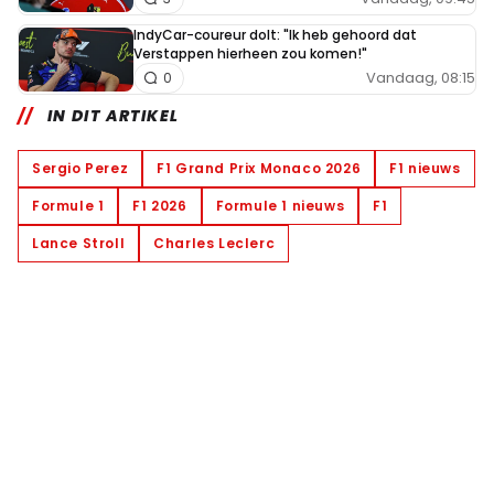
IndyCar-coureur dolt: "Ik heb gehoord dat
Verstappen hierheen zou komen!"
Vandaag, 08:15
0
IN DIT ARTIKEL
Sergio Perez
F1 Grand Prix Monaco 2026
F1 nieuws
Formule 1
F1 2026
Formule 1 nieuws
F1
Lance Stroll
Charles Leclerc