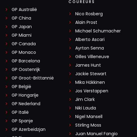
COUREURS
GP Australië
Nico Rosberg
GP China
Alain Prost
GP Japan
Michael Schumacher
GP Miami
Alberto Ascari
GP Canada
Ayrton Senna
GP Monaco
Gilles Villeneuve
GP Barcelona
James Hunt
GP Oostenrijk
Jackie Stewart
GP Groot-Brittannië
Mika Häkkinen
GP België
Jos Verstappen
GP Hongarije
Jim Clark
GP Nederland
Niki Lauda
GP Italië
Nigel Mansell
GP Spanje
Stirling Moss
GP Azerbeidzjan
Juan Manuel Fangio