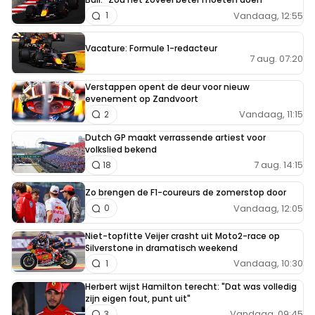
Vandaag, 12:55
1
Vacature: Formule 1-redacteur
7 aug. 07:20
Verstappen opent de deur voor nieuw
evenement op Zandvoort
Vandaag, 11:15
2
Dutch GP maakt verrassende artiest voor
volkslied bekend
7 aug. 14:15
18
Zo brengen de F1-coureurs de zomerstop door
Vandaag, 12:05
0
Niet-topfitte Veijer crasht uit Moto2-race op
Silverstone in dramatisch weekend
Vandaag, 10:30
1
Herbert wijst Hamilton terecht: "Dat was volledig
zijn eigen fout, punt uit"
Vandaag, 09:45
3