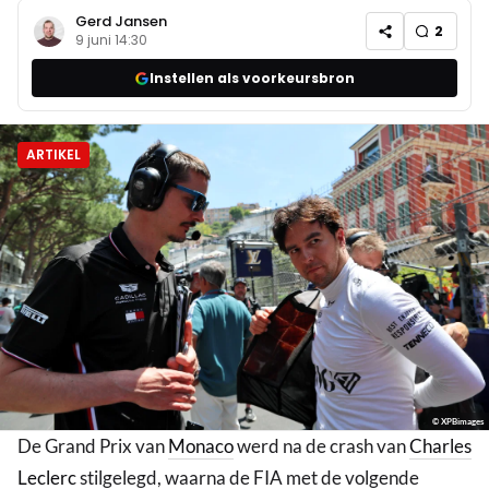
Gerd Jansen
2
9 juni 14:30
Instellen als voorkeursbron
ARTIKEL
© XPBimages
De Grand Prix van
Monaco
werd na de crash van
Charles
Leclerc
stilgelegd, waarna de FIA met de volgende