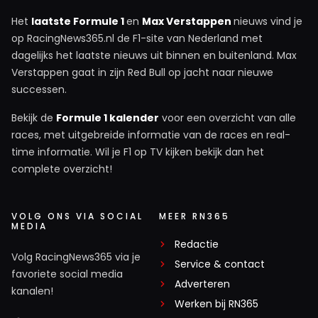
Het
laatste Formule 1
en
Max Verstappen
nieuws vind je
op RacingNews365.nl de F1-site van Nederland met
dagelijks het laatste nieuws uit binnen en buitenland. Max
Verstappen gaat in zijn Red Bull op jacht naar nieuwe
successen.
Bekijk de
Formule 1 kalender
voor een overzicht van alle
races, met uitgebreide informatie van de races en real-
time informatie. Wil je F1 op TV kijken bekijk dan het
complete overzicht!
VOLG ONS VIA SOCIAL
MEER RN365
MEDIA
Redactie
Volg RacingNews365 via je
Service & contact
favoriete social media
Adverteren
kanalen!
Werken bij RN365