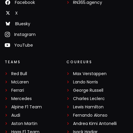
Facebook
RN365.agency
X
Bluesky
Instagram
YouTube
TEAMS
COUREURS
Red Bull
Max Verstappen
McLaren
Lando Norris
Ferrari
George Russell
Mercedes
Charles Leclerc
Alpine F1 Team
Lewis Hamilton
Audi
Fernando Alonso
Aston Martin
Andrea Kimi Antonelli
Haas F1 Team
Isack Hadjar