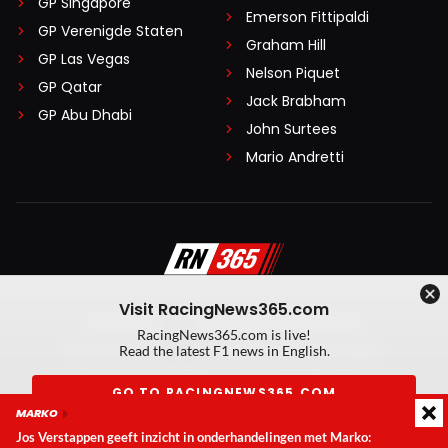
GP Singapore
Emerson Fittipaldi
GP Verenigde Staten
Graham Hill
GP Las Vegas
Nelson Piquet
GP Qatar
Jack Brabham
GP Abu Dhabi
John Surtees
Mario Andretti
Visit RacingNews365.com
Disclaimer
Algemene voorwaarden
RacingNews365.com is live!
Privacy Policy
Created by On Your Marks
Read the latest F1 news in English.
Privacy manager
Kansspeluitingen
GO TO RACINGNEWS365.COM
MARKO
© 2026 RacingNews365. Alle rechten voorbehouden
Jos Verstappen geeft inzicht in onderhandelingen met Marko:
Don't show again