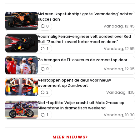
McLaren-kopstuk stipt grote 'verandering' achter
succes aan
Vandaag, 13:45
0
Voormalig Ferrari-engineer velt oordeel over Red
Bull: "Zou het zoveel beter moeten doen"
Vandaag, 12:55
1
Zo brengen de F1-coureurs de zomerstop door
Vandaag, 12:05
0
Verstappen opent de deur voor nieuw
evenement op Zandvoort
Vandaag, 11:15
2
Niet-topfitte Veijer crasht uit Moto2-race op
Silverstone in dramatisch weekend
Vandaag, 10:30
1
MEER NIEUWS