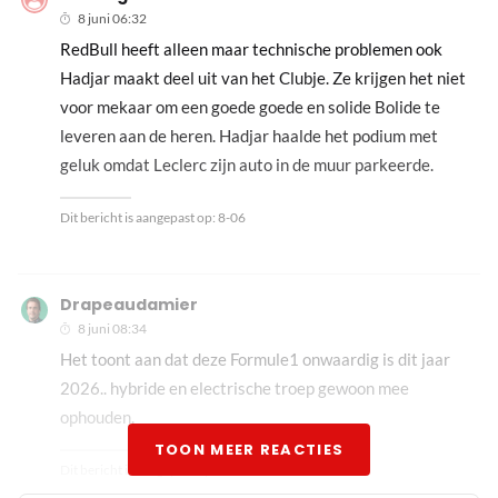
8 juni 06:32
RedBull heeft alleen maar technische problemen ook
Hadjar maakt deel uit van het Clubje. Ze krijgen het niet
voor mekaar om een goede goede en solide Bolide te
leveren aan de heren. Hadjar haalde het podium met
geluk omdat Leclerc zijn auto in de muur parkeerde.
Dit bericht is aangepast op:
8-06
Drapeaudamier
8 juni 08:34
Het toont aan dat deze Formule1 onwaardig is dit jaar
2026.. hybride en electrische troep gewoon mee
ophouden.
TOON MEER REACTIES
Dit bericht is aangepast op:
8-06