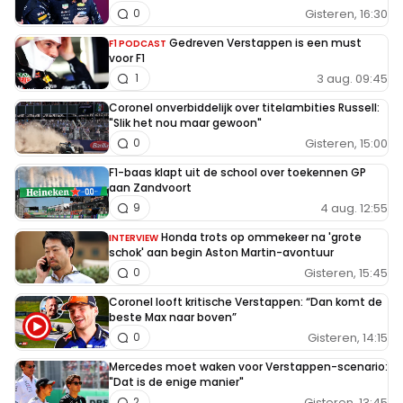
Gisteren, 16:30
0
Gedreven Verstappen is een must
F1 PODCAST
voor F1
3 aug. 09:45
1
Coronel onverbiddelijk over titelambities Russell:
"Slik het nou maar gewoon"
Gisteren, 15:00
0
F1-baas klapt uit de school over toekennen GP
aan Zandvoort
4 aug. 12:55
9
Honda trots op ommekeer na 'grote
INTERVIEW
schok' aan begin Aston Martin-avontuur
Gisteren, 15:45
0
Coronel looft kritische Verstappen: “Dan komt de
beste Max naar boven”
Gisteren, 14:15
0
Mercedes moet waken voor Verstappen-scenario:
"Dat is de enige manier"
Gisteren, 13:45
2