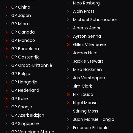
Nico Rosberg
GP China
Alain Prost
GP Japan
Michael Schumacher
GP Miami
Alberto Ascari
GP Canada
Ayrton Senna
GP Monaco
Gilles Villeneuve
GP Barcelona
James Hunt
GP Oostenrijk
Jackie Stewart
GP Groot-Brittannië
Mika Häkkinen
GP België
Jos Verstappen
GP Hongarije
Jim Clark
GP Nederland
Niki Lauda
GP Italië
Nigel Mansell
GP Spanje
Stirling Moss
GP Azerbeidzjan
Juan Manuel Fangio
GP Singapore
Emerson Fittipaldi
GP Verenigde Staten