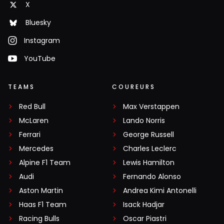
X
Bluesky
Instagram
YouTube
TEAMS
COUREURS
Red Bull
Max Verstappen
McLaren
Lando Norris
Ferrari
George Russell
Mercedes
Charles Leclerc
Alpine F1 Team
Lewis Hamilton
Audi
Fernando Alonso
Aston Martin
Andrea Kimi Antonelli
Haas F1 Team
Isack Hadjar
Racing Bulls
Oscar Piastri