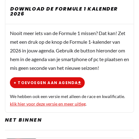
DOWNLOAD DE FORMULE 1 KALENDER
2026
FormuleAndre
8 juni 11:21
Er is niet veel details gedeeld in dit artikel. Ondanks de
Nooit meer iets van de Formule 1 missen? Dat kan! Zet
problemen is het superknap om op het podium te
met een druk op de knop de Formule 1-kalender van
eindigen. Er zijn mensen die het nodig vinden om de
2026 in jouw agenda. Gebruik de button hieronder om
huidige regels en Red Bull af te kraken, maar er zijn
hem in de agenda van je smartphone of pc te plaatsen en
meerdere teams met problemen. Russell was met een
mis geen seconde van het nieuwe seizoen!
motor probleem in Canada uitgevallen. Dit hoort allemaal
bij regelement wijzigingen. Betrouwbaarheid moet weer
+ TOEVOEGEN AAN AGENDA
groeien.
We hebben ook een versie met alleen de race en kwalificatie.
klik hier voor deze versie en meer uitleg
.
Sientje
8 juni 13:56
NET BINNEN
Juist inmiddels al 8 keer een coureur met Mercedes
motor of uitgevallen of zelfs niet eens gestart in 6
races. De McLarens is het nog het meeste