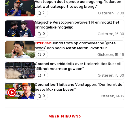
Verstappen doet oproep aan regering: "Iedereen
overkomen. Maar er wordt alleen naar RedBull
ziet wat autosport teweeg brengt"
Gisteren, 17:30
7
verwezen steeds.
Magische Verstappen betovert F1 en maakt het
onmogelijke mogelijk
Gisteren, 16:30
0
Honda trots op ommekeer na 'grote
INTERVIEW
Meepraten? Dat kan! Je hoeft je alleen maar aan te
schok' aan begin Aston Martin-avontuur
melden met een RN365-account.
Gisteren, 15:45
0
Coronel onverbiddelijk over titelambities Russell:
INLOGGEN
AANMELDEN
"Slik het nou maar gewoon"
Gisteren, 15:00
0
Coronel looft kritische Verstappen: “Dan komt de
beste Max naar boven”
Gisteren, 14:15
0
MEER NIEUWS