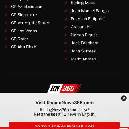
Stirling Moss
GP Azerbeidzjan
Juan Manuel Fangio
GP Singapore
Emerson Fittipaldi
GP Verenigde Staten
Graham Hill
GP Las Vegas
Nelson Piquet
GP Qatar
Jack Brabham
GP Abu Dhabi
John Surtees
Mario Andretti
Visit RacingNews365.com
Disclaimer
Algemene voorwaarden
RacingNews365.com is live!
Privacy Policy
Created by On Your Marks
Read the latest F1 news in English.
Privacy manager
Kansspeluitingen
GO TO RACINGNEWS365.COM