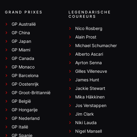
GRAND PRIXES
LEGENDARISCHE
COUREURS
GP Australië
Nico Rosberg
GP China
Alain Prost
GP Japan
Michael Schumacher
GP Miami
Alberto Ascari
GP Canada
Ayrton Senna
GP Monaco
Gilles Villeneuve
GP Barcelona
James Hunt
GP Oostenrijk
Jackie Stewart
GP Groot-Brittannië
Mika Häkkinen
GP België
Jos Verstappen
GP Hongarije
Jim Clark
GP Nederland
Niki Lauda
GP Italië
Nigel Mansell
GP Spanje