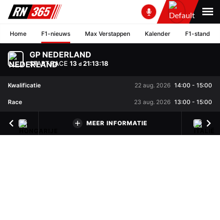
Home
F1-nieuws
Max Verstappen
Kalender
F1-stand
GP NEDERLAND
START RACE
13
21
:
13
:
17
d
Kwalificatie
22 aug. 2026
14:00
-
15:00
Race
23 aug. 2026
13:00
-
15:00
MEER INFORMATIE