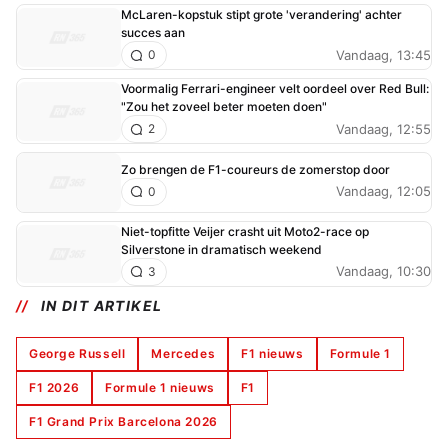
McLaren-kopstuk stipt grote 'verandering' achter
succes aan
Vandaag, 13:45
0
Voormalig Ferrari-engineer velt oordeel over Red Bull:
"Zou het zoveel beter moeten doen"
Vandaag, 12:55
2
Zo brengen de F1-coureurs de zomerstop door
Vandaag, 12:05
0
Niet-topfitte Veijer crasht uit Moto2-race op
Silverstone in dramatisch weekend
Vandaag, 10:30
3
IN DIT ARTIKEL
George Russell
Mercedes
F1 nieuws
Formule 1
F1 2026
Formule 1 nieuws
F1
F1 Grand Prix Barcelona 2026