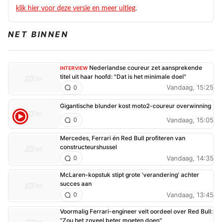
klik hier voor deze versie en meer uitleg
.
NET BINNEN
Nederlandse coureur zet aansprekende
INTERVIEW
titel uit haar hoofd: "Dat is het minimale doel"
Vandaag, 15:25
0
Gigantische blunder kost moto2-coureur overwinning
Vandaag, 15:05
0
Mercedes, Ferrari én Red Bull profiteren van
constructeurshussel
Vandaag, 14:35
0
McLaren-kopstuk stipt grote 'verandering' achter
succes aan
Vandaag, 13:45
0
Voormalig Ferrari-engineer velt oordeel over Red Bull:
"Zou het zoveel beter moeten doen"