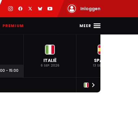
Inloggen
MEER
PREMIUM
ITALIË
SPANJE
6 SEP. 2026
13 SEP. 2026
:00
-
15:00