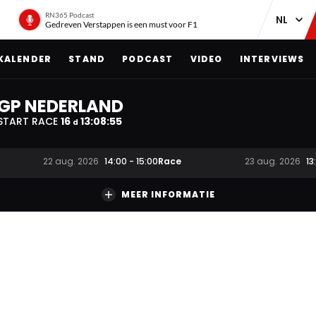
RN365 Podcast
Gedreven Verstappen is een must voor F1
KALENDER
STAND
PODCAST
VIDEO
INTERVIEWS
GP NEDERLAND
START RACE
16
13
:
08
:
54
d
Race
22 aug. 2026
14:00
-
15:00
23 aug. 2026
13
MEER INFORMATIE