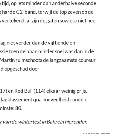
 tijd, op iets minder dan anderhalve seconde
e harde C2-band, terwijl de top zeven op de
 vertekend, al zijn de gaten sowieso niet heel
g niet verder dan de vijftiende en
sessie toen de baan minder snel was dan in de
 Martin ruimschoots de langzaamste coureur
erd opgeschud door
 en Red Bull (114) elkaar weinig prijs.
t dagklassement qua hoeveelheid ronden.
inste: 80.
g van de wintertest in Bahrein hieronder.