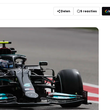
Delen
5
reacties
I