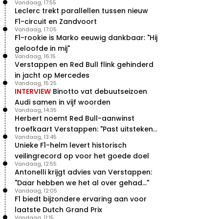
Vandaag, 17:55
Leclerc trekt parallellen tussen nieuw
F1-circuit en Zandvoort
Vandaag, 17:05
F1-rookie is Marko eeuwig dankbaar: "Hij
geloofde in mij"
Vandaag, 16:15
Verstappen en Red Bull flink gehinderd
in jacht op Mercedes
Vandaag, 15:25
INTERVIEW
Binotto vat debuutseizoen
Audi samen in vijf woorden
Vandaag, 14:35
Herbert noemt Red Bull-aanwinst
troefkaart Verstappen: "Past uitstekend
Vandaag, 13:45
bij Red Bull"
Unieke F1-helm levert historisch
veilingrecord op voor het goede doel
Vandaag, 12:55
Antonelli krijgt advies van Verstappen:
"Daar hebben we het al over gehad..."
Vandaag, 12:05
F1 biedt bijzondere ervaring aan voor
laatste Dutch Grand Prix
Vandaag, 11:15