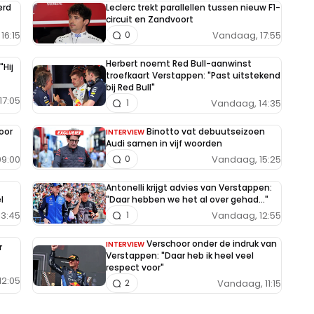
erd
Leclerc trekt parallellen tussen nieuw F1-
circuit en Zandvoort
16:15
Vandaag, 17:55
0
Herbert noemt Red Bull-aanwinst
"Hij
troefkaart Verstappen: "Past uitstekend
bij Red Bull"
17:05
Vandaag, 14:35
1
oor
Binotto vat debuutseizoen
INTERVIEW
Audi samen in vijf woorden
9:00
Vandaag, 15:25
0
Antonelli krijgt advies van Verstappen:
l
"Daar hebben we het al over gehad..."
13:45
Vandaag, 12:55
1
Verschoor onder de indruk van
INTERVIEW
r
Verstappen: "Daar heb ik heel veel
respect voor"
12:05
Vandaag, 11:15
2