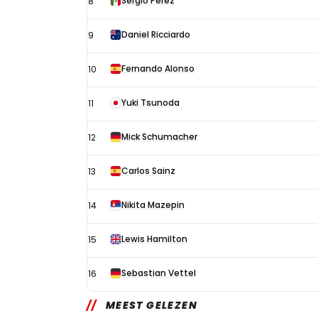
Sergio Pérez
8
Daniel Ricciardo
9
Fernando Alonso
10
Yuki Tsunoda
11
Mick Schumacher
12
Carlos Sainz
13
Nikita Mazepin
14
Lewis Hamilton
15
Sebastian Vettel
16
MEEST GELEZEN