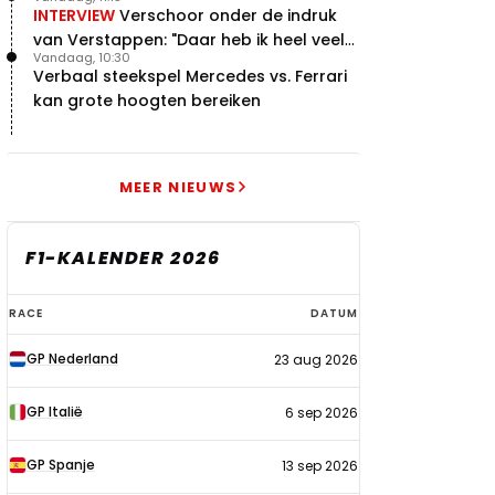
INTERVIEW
Verschoor onder de indruk
van Verstappen: "Daar heb ik heel veel
Vandaag, 10:30
respect voor"
Verbaal steekspel Mercedes vs. Ferrari
kan grote hoogten bereiken
MEER NIEUWS
F1-KALENDER 2026
F1-
RACE
DATUM
kalender
GP Nederland
23 aug 2026
2026
GP Italië
6 sep 2026
GP Spanje
13 sep 2026