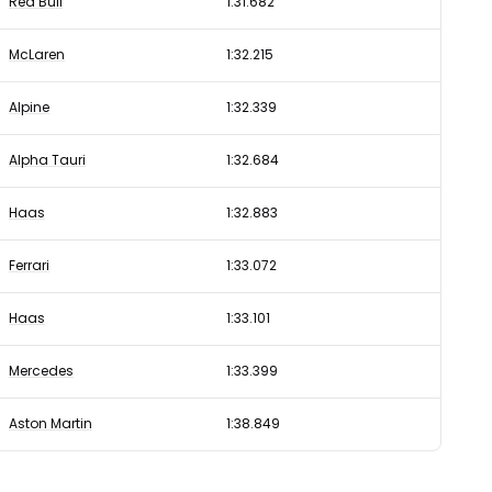
Red Bull
1:31.682
McLaren
1:32.215
Alpine
1:32.339
Alpha Tauri
1:32.684
Haas
1:32.883
Ferrari
1:33.072
Haas
1:33.101
Mercedes
1:33.399
Aston Martin
1:38.849