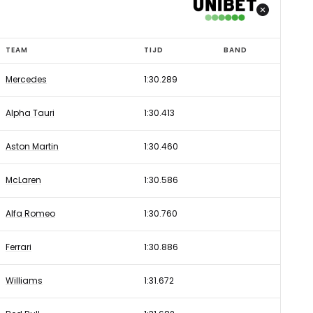
TEAM
TIJD
BAND
Mercedes
1:30.289
Alpha Tauri
1:30.413
Aston Martin
1:30.460
McLaren
1:30.586
Alfa Romeo
1:30.760
Ferrari
1:30.886
Williams
1:31.672