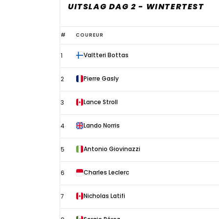
UITSLAG DAG 2 - WINTERTEST
Uitslag
#
COUREUR
Formule
Valtteri Bottas
1
1
wintertest
Pierre Gasly
2
Bahrein
13
Lance Stroll
3
maart
Lando Norris
4
Antonio Giovinazzi
5
Charles Leclerc
6
Nicholas Latifi
7