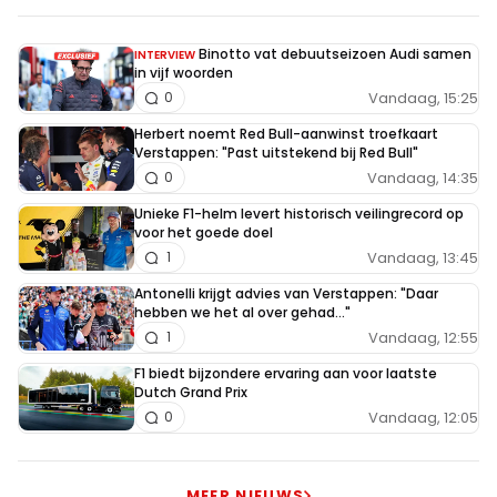
Binotto vat debuutseizoen Audi samen
INTERVIEW
in vijf woorden
Vandaag, 15:25
0
Herbert noemt Red Bull-aanwinst troefkaart
Verstappen: "Past uitstekend bij Red Bull"
Vandaag, 14:35
0
Unieke F1-helm levert historisch veilingrecord op
voor het goede doel
Vandaag, 13:45
1
Antonelli krijgt advies van Verstappen: "Daar
hebben we het al over gehad..."
Vandaag, 12:55
1
F1 biedt bijzondere ervaring aan voor laatste
Dutch Grand Prix
Vandaag, 12:05
0
MEER NIEUWS