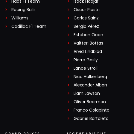
Haas F1 Team
Isack Hadjar
Racing Bulls
Oscar Piastri
Williams
Carlos Sainz
Cadillac F1 Team
Sergio Pérez
Esteban Ocon
Valtteri Bottas
Arvid Lindblad
Pierre Gasly
Lance Stroll
Nico Hülkenberg
Alexander Albon
Liam Lawson
Oliver Bearman
Franco Colapinto
Gabriel Bortoleto
GRAND PRIXES
LEGENDARISCHE