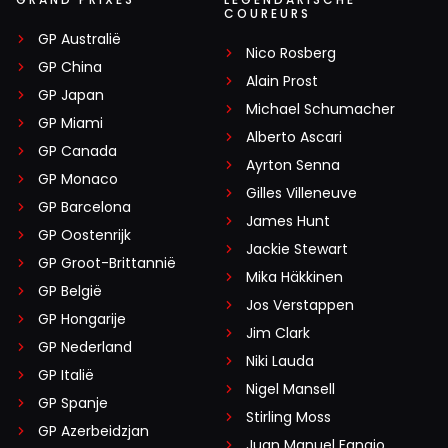
COUREURS
GP Australië
Nico Rosberg
GP China
Alain Prost
GP Japan
Michael Schumacher
GP Miami
Alberto Ascari
GP Canada
Ayrton Senna
GP Monaco
Gilles Villeneuve
GP Barcelona
James Hunt
GP Oostenrijk
Jackie Stewart
GP Groot-Brittannië
Mika Häkkinen
GP België
Jos Verstappen
GP Hongarije
Jim Clark
GP Nederland
Niki Lauda
GP Italië
Nigel Mansell
GP Spanje
Stirling Moss
GP Azerbeidzjan
Juan Manuel Fangio