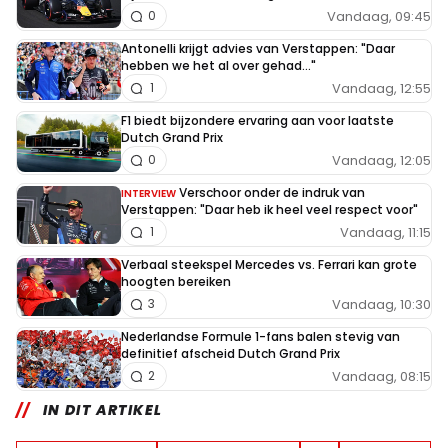
Vandaag, 09:45
0
Antonelli krijgt advies van Verstappen: "Daar
hebben we het al over gehad..."
Vandaag, 12:55
1
F1 biedt bijzondere ervaring aan voor laatste
Dutch Grand Prix
Vandaag, 12:05
0
Verschoor onder de indruk van
INTERVIEW
Verstappen: "Daar heb ik heel veel respect voor"
Vandaag, 11:15
1
Verbaal steekspel Mercedes vs. Ferrari kan grote
hoogten bereiken
Vandaag, 10:30
3
Nederlandse Formule 1-fans balen stevig van
definitief afscheid Dutch Grand Prix
Vandaag, 08:15
2
IN DIT ARTIKEL