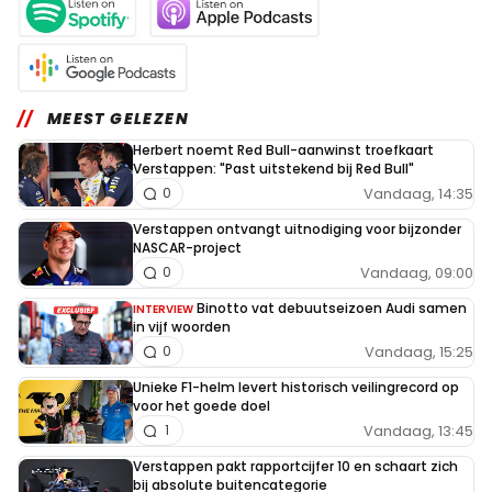
MEEST GELEZEN
Herbert noemt Red Bull-aanwinst troefkaart
Verstappen: "Past uitstekend bij Red Bull"
Vandaag, 14:35
0
Verstappen ontvangt uitnodiging voor bijzonder
NASCAR-project
Vandaag, 09:00
0
Binotto vat debuutseizoen Audi samen
INTERVIEW
in vijf woorden
Vandaag, 15:25
0
Unieke F1-helm levert historisch veilingrecord op
voor het goede doel
Vandaag, 13:45
1
Verstappen pakt rapportcijfer 10 en schaart zich
bij absolute buitencategorie