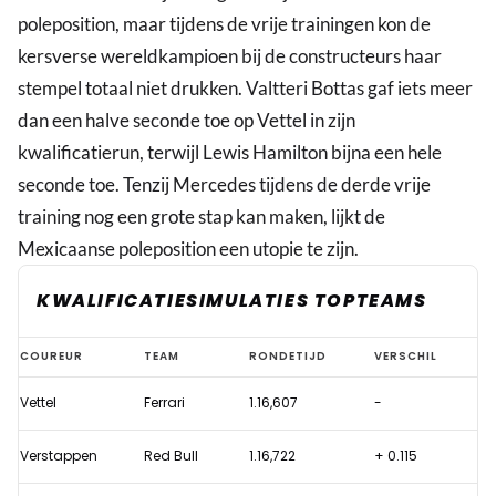
poleposition, maar tijdens de vrije trainingen kon de
kersverse wereldkampioen bij de constructeurs haar
stempel totaal niet drukken. Valtteri Bottas gaf iets meer
dan een halve seconde toe op Vettel in zijn
kwalificatierun, terwijl Lewis Hamilton bijna een hele
seconde toe. Tenzij Mercedes tijdens de derde vrije
training nog een grote stap kan maken, lijkt de
Mexicaanse poleposition een utopie te zijn.
KWALIFICATIESIMULATIES TOPTEAMS
Uitstekende
COUREUR
TEAM
RONDETIJD
VERSCHIL
racepace
Vettel
Ferrari
1.16,607
-
geeft
Verstappen
Verstappen
Red Bull
1.16,722
+ 0.115
vertrouwen