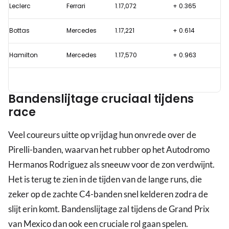
voor
Leclerc
Ferrari
1.17,072
+ 0.365
GP
Bottas
Mercedes
1.17,221
+ 0.614
Mexico
Hamilton
Mercedes
1.17,570
+ 0.963
Bandenslijtage cruciaal tijdens
race
Veel coureurs uitte op vrijdag hun onvrede over de
Pirelli-banden, waarvan het rubber op het Autodromo
Hermanos Rodriguez als sneeuw voor de zon verdwijnt.
Het is terug te zien in de tijden van de lange runs, die
zeker op de zachte C4-banden snel kelderen zodra de
slijt erin komt. Bandenslijtage zal tijdens de Grand Prix
van Mexico dan ook een cruciale rol gaan spelen.