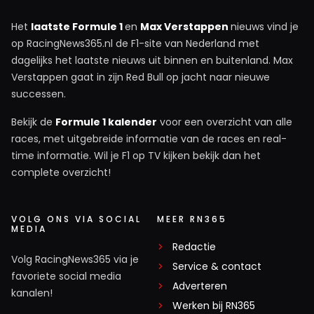
Het
laatste Formule 1
en
Max Verstappen
nieuws vind je
op RacingNews365.nl de F1-site van Nederland met
dagelijks het laatste nieuws uit binnen en buitenland. Max
Verstappen gaat in zijn Red Bull op jacht naar nieuwe
successen.
Bekijk de
Formule 1 kalender
voor een overzicht van alle
races, met uitgebreide informatie van de races en real-
time informatie. Wil je F1 op TV kijken bekijk dan het
complete overzicht!
VOLG ONS VIA SOCIAL
MEER RN365
MEDIA
Redactie
Volg RacingNews365 via je
Service & contact
favoriete social media
Adverteren
kanalen!
Werken bij RN365