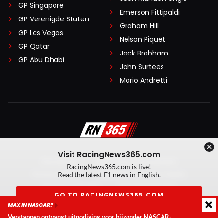
GP Singapore
Emerson Fittipaldi
GP Verenigde Staten
Graham Hill
GP Las Vegas
Nelson Piquet
GP Qatar
Jack Brabham
GP Abu Dhabi
John Surtees
Mario Andretti
Visit RacingNews365.com
Disclaimer
Algemene voorwaarden
RacingNews365.com is live!
Privacy Policy
Created by On Your Marks
Read the latest F1 news in English.
Privacy manager
Kansspeluitingen
GO TO RACINGNEWS365.COM
MAX IN NASCAR?
© 2026 RacingNews365. Alle rechten voorbehouden
Verstappen ontvangt uitnodiging voor bijzonder NASCAR-
Don't show again