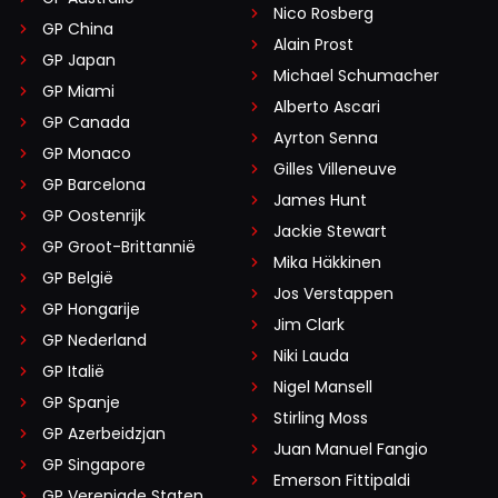
Nico Rosberg
GP China
Alain Prost
GP Japan
Michael Schumacher
GP Miami
Alberto Ascari
GP Canada
Ayrton Senna
GP Monaco
Gilles Villeneuve
GP Barcelona
James Hunt
GP Oostenrijk
Jackie Stewart
GP Groot-Brittannië
Mika Häkkinen
GP België
Jos Verstappen
GP Hongarije
Jim Clark
GP Nederland
Niki Lauda
GP Italië
Nigel Mansell
GP Spanje
Stirling Moss
GP Azerbeidzjan
Juan Manuel Fangio
GP Singapore
Emerson Fittipaldi
GP Verenigde Staten