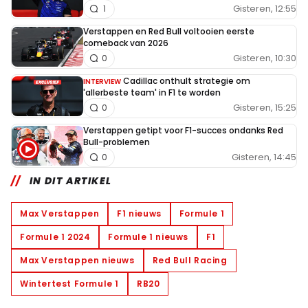
Gisteren, 12:55
1
Verstappen en Red Bull voltooien eerste
comeback van 2026
Gisteren, 10:30
0
Cadillac onthult strategie om
INTERVIEW
'allerbeste team' in F1 te worden
Gisteren, 15:25
0
Verstappen getipt voor F1-succes ondanks Red
Bull-problemen
Gisteren, 14:45
0
IN DIT ARTIKEL
Max Verstappen
F1 nieuws
Formule 1
Formule 1 2024
Formule 1 nieuws
F1
Max Verstappen nieuws
Red Bull Racing
Wintertest Formule 1
RB20