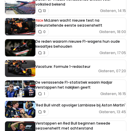
volkslied bekend
Gisteren, 14:15
13
McLaren wacht nieuwe test na
TECH
teleurstellende eerste seizoenshelft
Gisteren, 18:00
0
De reden waarom nieuwe F1-wagens hun oude
kwaaltjes behouden
Gisteren, 17:05
3
Vacature: Formule 1-redacteur
Gisteren, 07:20
De verrassende F1-statistiek waarin Hadjar
Verstappen het nakijken geeft
Gisteren, 16:15
1
'Red Bull vindt opvolger Lambiase bij Aston Martin'
Gisteren, 13:45
9
Verstappen en Red Bull beginnen tweede
seizoenshelft met achterstand