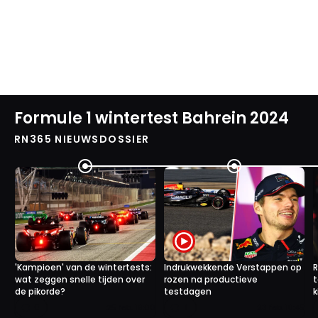
Formule 1 wintertest Bahrein 2024
RN365 NIEUWSDOSSIER
'Kampioen' van de wintertests:
Indrukwekkende Verstappen op
R
wat zeggen snelle tijden over
rozen na productieve
t
de pikorde?
testdagen
k
0
1
25 feb. 19:00
23 feb. 18:45