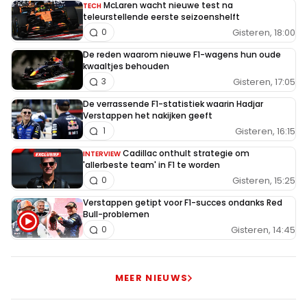
McLaren wacht nieuwe test na
TECH
teleurstellende eerste seizoenshelft
Gisteren, 18:00
0
De reden waarom nieuwe F1-wagens hun oude
kwaaltjes behouden
Gisteren, 17:05
3
De verrassende F1-statistiek waarin Hadjar
Verstappen het nakijken geeft
Gisteren, 16:15
1
Cadillac onthult strategie om
INTERVIEW
'allerbeste team' in F1 te worden
Gisteren, 15:25
0
Verstappen getipt voor F1-succes ondanks Red
Bull-problemen
Gisteren, 14:45
0
MEER NIEUWS