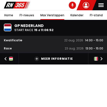
Home
F1-nieuws
Max Verstappen
Kalender
F1-stand
GP NEDERLAND
START RACE
15
11
:
06
:
51
d
Kwalificatie
22 aug. 2026
14:00
-
15:00
Race
23 aug. 2026
13:00
-
15:00
MEER INFORMATIE