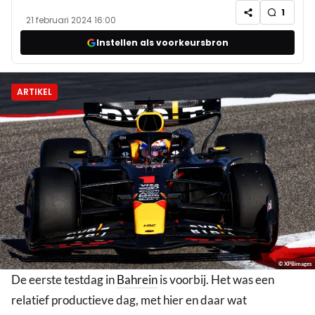
1
21 februari 2024 16:00
Instellen als voorkeursbron
ARTIKEL
© XPBimages
De eerste testdag in
Bahrein
is voorbij. Het was een
relatief productieve dag, met hier en daar wat