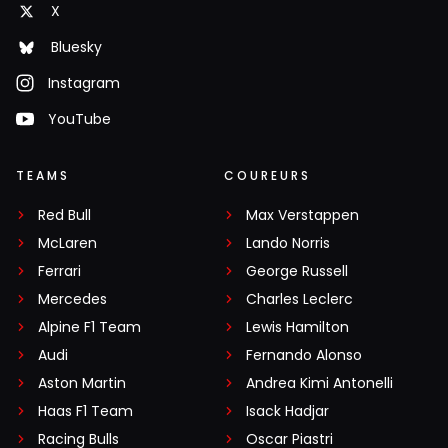
X
Bluesky
Instagram
YouTube
TEAMS
COUREURS
Red Bull
Max Verstappen
McLaren
Lando Norris
Ferrari
George Russell
Mercedes
Charles Leclerc
Alpine F1 Team
Lewis Hamilton
Audi
Fernando Alonso
Aston Martin
Andrea Kimi Antonelli
Haas F1 Team
Isack Hadjar
Racing Bulls
Oscar Piastri