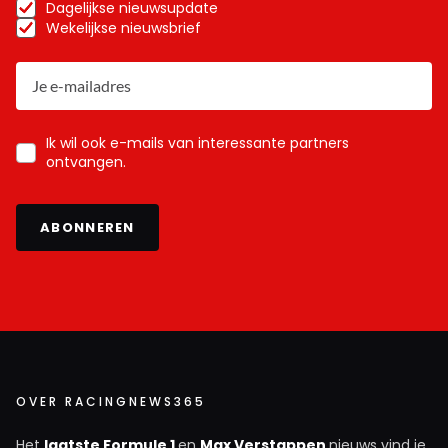
Dagelijkse nieuwsupdate
Wekelijkse nieuwsbrief
Ik wil ook e-mails van interessante partners
ontvangen.
ABONNEREN
OVER RACINGNEWS365
Het
laatste Formule 1
en
Max Verstappen
nieuws vind je