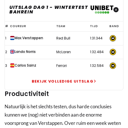
UITSLAG DAG 1 - WINTERTEST
BAHREIN
Verstappen
#
COUREUR
TEAM
TIJD
BAND
deelt
Max Verstappen
1
Red Bull
1:31.344
meteen
rake
Lando Norris
2
McLaren
1:32.484
klap
uit
Carlos Sainz
3
Ferrari
1:32.584
tijdens
eerste
BEKIJK VOLLEDIGE UITSLAG
testdag
Productiviteit
Bahrein
Natuurlijk is het slechts testen, dus harde conclusies
kunnen we (nog) niet verbinden aan de enorme
voorsprong van Verstappen. Over ruim een week weten