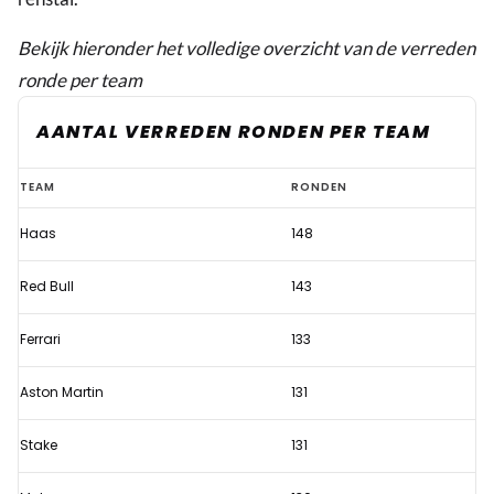
Bekijk hieronder het volledige overzicht
van de verreden
ronde per team
AANTAL VERREDEN RONDEN PER TEAM
Verstappen
TEAM
RONDEN
deelt
Haas
148
meteen
rake
Red Bull
143
klap
uit
Ferrari
133
tijdens
Aston Martin
131
eerste
testdag
Stake
131
Bahrein