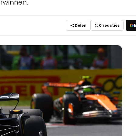
rwinnen.
Delen
0
reacties
I