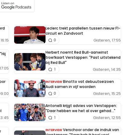
erd
Leclerc trekt parallellen tussen nieuw F1-
circuit en Zandvoort
16:15
Gisteren, 17:55
0
Herbert noemt Red Bull-aanwinst
"Hij
troefkaart Verstappen: "Past uitstekend
bij Red Bull"
17:05
Gisteren, 14:35
1
oor
Binotto vat debuutseizoen
INTERVIEW
Audi samen in vijf woorden
09:00
Gisteren, 15:25
0
Antonelli krijgt advies van Verstappen:
l
"Daar hebben we het al over gehad..."
13:45
Gisteren, 12:55
1
Verschoor onder de indruk van
INTERVIEW
r
Verstappen: "Daar heb ik heel veel