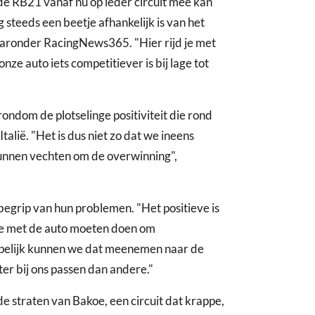
e RB21 vanaf nu op ieder circuit mee kan
 steeds een beetje afhankelijk is van het
 waaronder RacingNews365. "Hier rijd je met
onze auto iets competitiever is bij lage tot
ndom de plotselinge positiviteit die rond
talië. "Het is dus niet zo dat we ineens
kunnen vechten om de overwinning",
begrip van hun problemen. "Het positieve is
 we met de auto moeten doen om
Hopelijk kunnen we dat meenemen naar de
ter bij ons passen dan andere."
de straten van Bakoe, een circuit dat krappe,