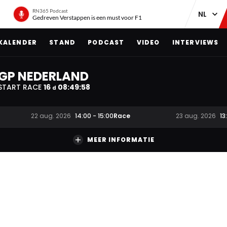
RN365 Podcast
Gedreven Verstappen is een must voor F1
KALENDER
STAND
PODCAST
VIDEO
INTERVIEWS
GP NEDERLAND
START RACE
16
08
:
49
:
57
d
Race
22 aug. 2026
14:00
-
15:00
23 aug. 2026
13
MEER INFORMATIE