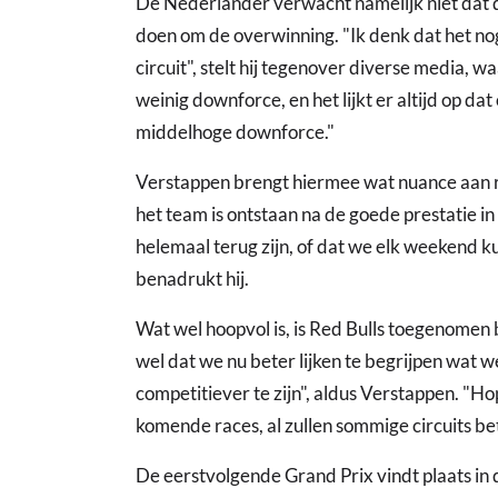
De Nederlander verwacht namelijk niet dat d
doen om de overwinning. "Ik denk dat het nog
circuit", stelt hij tegenover diverse media,
weinig downforce, en het lijkt er altijd op dat 
middelhoge downforce."
Verstappen brengt hiermee wat nuance aan ro
het team is ontstaan na de goede prestatie in I
helemaal terug zijn, of dat we elk weekend 
benadrukt hij.
Wat wel hoopvol is, is Red Bulls toegenomen 
wel dat we nu beter lijken te begrijpen wat
competitiever te zijn", aldus Verstappen. "
komende races, al zullen sommige circuits be
De eerstvolgende Grand Prix vindt plaats in 