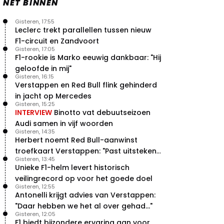
NET BINNEN
Gisteren, 17:55
Leclerc trekt parallellen tussen nieuw
F1-circuit en Zandvoort
Gisteren, 17:05
F1-rookie is Marko eeuwig dankbaar: "Hij
geloofde in mij"
Gisteren, 16:15
Verstappen en Red Bull flink gehinderd
in jacht op Mercedes
Gisteren, 15:25
INTERVIEW
Binotto vat debuutseizoen
Audi samen in vijf woorden
Gisteren, 14:35
Herbert noemt Red Bull-aanwinst
troefkaart Verstappen: "Past uitstekend
Gisteren, 13:45
bij Red Bull"
Unieke F1-helm levert historisch
veilingrecord op voor het goede doel
Gisteren, 12:55
Antonelli krijgt advies van Verstappen:
"Daar hebben we het al over gehad..."
Gisteren, 12:05
F1 biedt bijzondere ervaring aan voor