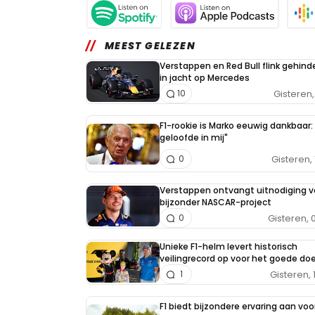
MEEST GELEZEN
Verstappen en Red Bull flink gehind
in jacht op Mercedes
Gisteren, 
10
F1-rookie is Marko eeuwig dankbaar: 
geloofde in mij"
Gisteren, 
0
Verstappen ontvangt uitnodiging v
bijzonder NASCAR-project
Gisteren, 
0
Unieke F1-helm levert historisch
veilingrecord op voor het goede doe
Gisteren, 
1
F1 biedt bijzondere ervaring aan voo