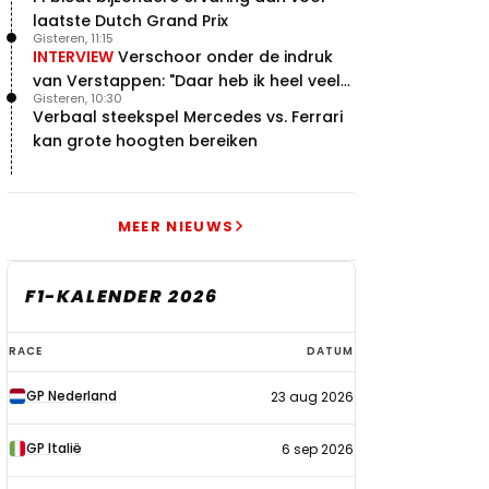
laatste Dutch Grand Prix
Gisteren, 11:15
INTERVIEW
Verschoor onder de indruk
van Verstappen: "Daar heb ik heel veel
Gisteren, 10:30
respect voor"
Verbaal steekspel Mercedes vs. Ferrari
kan grote hoogten bereiken
MEER NIEUWS
F1-KALENDER 2026
F1-
RACE
DATUM
kalender
GP Nederland
23 aug 2026
2026
GP Italië
6 sep 2026