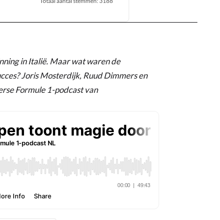
Totaal aantal stemmen
:
3188
ning in Italië. Maar wat waren de
cces? Joris Mosterdijk, Ruud Dimmers en
erse Formule 1-podcast van