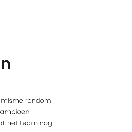
an
ptimisme rondom
dkampioen
 dat het team nog