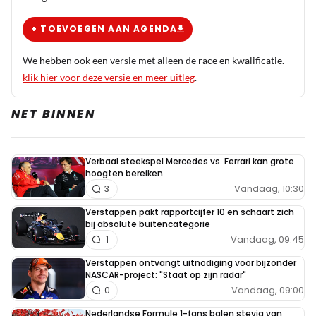
2 juli 2021 11:04
Ja dat denk ik ook . Eerst maar eens afwachten wat
+ TOEVOEGEN AAN AGENDA
Mercedes doet
We hebben ook een versie met alleen de race en kwalificatie.
klik hier voor deze versie en meer uitleg
.
Grauw
NET BINNEN
2 juli 2021 11:18
Als Max Verstappen al lang en breed kampioen is zijn er
nog steeds Mercedes fans die beweren dat Mercedes aan
Verbaal steekspel Mercedes vs. Ferrari kan grote
het sandbaggen is. Ik snap dat de realiteit hard kan zijn
hoogten bereiken
Vandaag, 10:30
3
maar Mercedes is gewoon bijgehaald. Op een gegeven
moment is de ontwikkelingscurve afgezwakt en raak je
Verstappen pakt rapportcijfer 10 en schaart zich
bij absolute buitencategorie
het voordeel kwijt dat je verkregen hebt door via
Vandaag, 09:45
1
achterdeurtjes een voorsprong in de ontwikkeling bij de
Verstappen ontvangt uitnodiging voor bijzonder
introductie van de hybride motoren te hebben. Jammer
NASCAR-project: "Staat op zijn radar"
voor de MB fans maar het is nou eenmaal niet anders
Vandaag, 09:00
0
Nederlandse Formule 1-fans balen stevig van