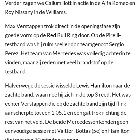
Verder zagen we Callum Ilott in actie in de Alfa Romeo en
Roy Nissany in de Williams.
Max Verstappen trok direct in de openingsfase zijn
goede vorm op de
Red Bull
Ring door. Op de Pirelli-
testband was hij ruim sneller dan teamgenoot Sergio
Perez. Het team van
Mercedes
was volledig achterin te
vinden, maar zij reden met veel brandstof op de
testband.
Halverwege de sessie wisselde
Lewis Hamilton
naar de
zachte band, waarmee hij zich in de top 3 reed. Het was
echter Verstappen die op de zachte band zijn tijd flink
aanscherpte tot een 1.05,1 en een gat trok richting de
rest van het veld. De beide Mercedessen kenden geen
eenvoudige sessie met Valtteri Bottas (5e) en Hamilton
(8e) met nog 20 minuten te gaan.