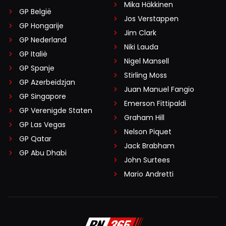
Mika Häkkinen
GP België
Jos Verstappen
GP Hongarije
Jim Clark
GP Nederland
Niki Lauda
GP Italië
Nigel Mansell
GP Spanje
Stirling Moss
GP Azerbeidzjan
Juan Manuel Fangio
GP Singapore
Emerson Fittipaldi
GP Verenigde Staten
Graham Hill
GP Las Vegas
Nelson Piquet
GP Qatar
Jack Brabham
GP Abu Dhabi
John Surtees
Mario Andretti