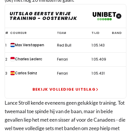
UITSLAG EERSTE VRIJE
TRAINING - OOSTENRIJK
Verstappen
#
COUREUR
TEAM
TIJD
BAND
domineert,
Max Verstappen
1
Red Bull
1:05.143
Mercedes
worstelt
Charles Leclerc
2
Ferrari
1:05.409
in
eerste
Carlos Sainz
3
Ferrari
1:05.431
training
GP
BEKIJK VOLLEDIGE UITSLAG
Oostenrijk
Lance Stroll kende eveneens geen gelukkige training. Tot
tweemaal toe spinde hij van de baan, maar in beide
gevallen liep het met een sisser af voor de Canadees - die
wel twee volledige sets met banden om zeep hielp met