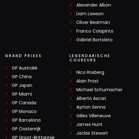
Alexander Albon
Liam Lawson
Oliver Bearman
Franco Colapinto
Gabriel Bortoleto
GRAND PRIXES
LEGENDARISCHE
COUREURS
GP Australië
Nico Rosberg
GP China
Alain Prost
GP Japan
Michael Schumacher
GP Miami
Alberto Ascari
GP Canada
Ayrton Senna
GP Monaco
Gilles Villeneuve
GP Barcelona
James Hunt
GP Oostenrijk
Jackie Stewart
GP Groot-Brittannië