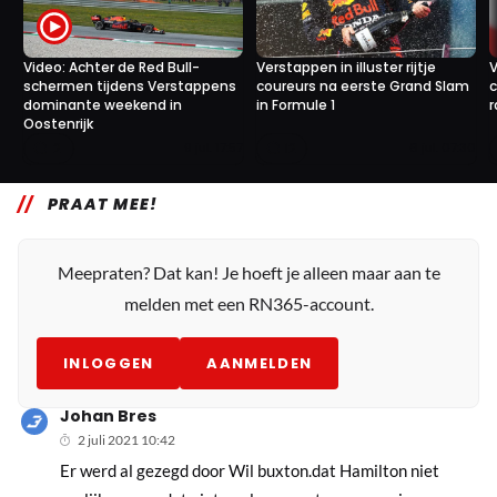
Video: Achter de Red Bull-
Verstappen in illuster rijtje
V
schermen tijdens Verstappens
coureurs na eerste Grand Slam
c
dominante weekend in
in Formule 1
r
Oostenrijk
2
12
9 jul. 17:57
6 jul. 07:30
PRAAT MEE!
Meepraten? Dat kan! Je hoeft je alleen maar aan te
melden met een RN365-account.
INLOGGEN
AANMELDEN
Johan Bres
2 juli 2021 10:42
Er werd al gezegd door Wil buxton.dat Hamilton niet