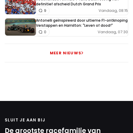
definitief afscheid Dutch Grand Prix
Wabse
Vandaag, 08:15
9
2 juli 2021 11:55
Antonelli geïnspireerd door ultieme F1-ontknoping
Afwijking tussen de sim en de echte baan Lewis?
Verstappen en Hamilton: "Leven of dood!"
Vandaag, 07:30
0
3cilinders
MEER NIEUWS
2 juli 2021 12:08
Dit is gewoon een situatie als in Monaco en Azerbeijan.
De vraag is kan Valteri zoals in Monaco of Lewis zoals in
Azerbeijan terugkomen? Ik verwacht van wel. Het is nog
maar vrijdag
Gas d’erop
2 juli 2021 13:02
SLUIT JE AAN BIJ
Te druk geweest in de simulator deze week….
De grootste racefamilie van