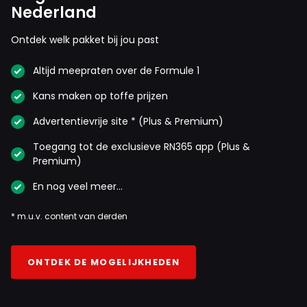
Nederland
Ontdek welk pakket bij jou past
Meepraten? Dat kan! Je hoeft je alleen maar aan te
Altijd meepraten over de Formule 1
melden met een RN365-account.
Kans maken op toffe prijzen
INLOGGEN
AANMELDEN
Advertentievrije site * (Plus & Premium)
Toegang tot de exclusieve RN365 app (Plus &
Premium)
En nog veel meer…
* m.u.v. content van derden
ONTDEK DE MOGELIJKHEDEN