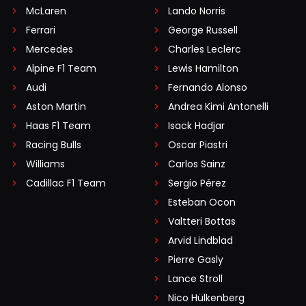
McLaren
Lando Norris
Ferrari
George Russell
Mercedes
Charles Leclerc
Alpine F1 Team
Lewis Hamilton
Audi
Fernando Alonso
Aston Martin
Andrea Kimi Antonelli
Haas F1 Team
Isack Hadjar
Racing Bulls
Oscar Piastri
Williams
Carlos Sainz
Cadillac F1 Team
Sergio Pérez
Esteban Ocon
Valtteri Bottas
Arvid Lindblad
Pierre Gasly
Lance Stroll
Nico Hülkenberg