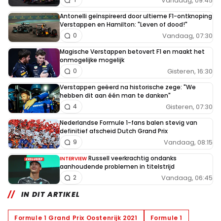
Vandaag, 09:45
Antonelli geïnspireerd door ultieme F1-ontknoping
Verstappen en Hamilton: "Leven of dood!"
Vandaag, 07:30
0
Magische Verstappen betovert F1 en maakt het
onmogelijke mogelijk
Gisteren, 16:30
0
Verstappen geëerd na historische zege: "We
hebben dit aan één man te danken"
Gisteren, 07:30
4
Nederlandse Formule 1-fans balen stevig van
definitief afscheid Dutch Grand Prix
Vandaag, 08:15
9
Russell veerkrachtig ondanks
INTERVIEW
aanhoudende problemen in titelstrijd
Vandaag, 06:45
2
IN DIT ARTIKEL
Formule 1 Grand Prix Oostenrijk 2021
Formule 1