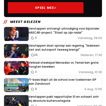
SPEEL MEE
MEEST GELEZEN
Verstappen ontvangt uitnodiging voor bijzonder
NASCAR-project: "Staat op zijn radar"
Vandaag, 09:00
0
Verstappen doet oproep aan regering: "Iedereen
ziet wat autosport teweeg brengt"
Gisteren, 17:30
24
Verbaal steekspel Mercedes vs. Ferrari kan grote
hoogten bereiken
Vandaag, 10:30
3
F1-baas klapt uit de school over toekennen GP
aan Zandvoort
4 aug. 12:55
9
Verstappen pakt rapportcijfer 10 en schaart zich
bij absolute buitencategorie
1