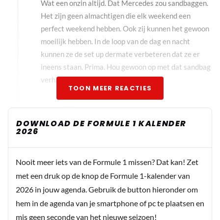
Wat een onzin altijd. Dat Mercedes zou sandbaggen.
Het zijn geen almachtigen die elk weekend een
perfect weekend hebben. Ook zij kunnen het gewoon
moeilijk hebben. In de loop van de dag en nacht
kunnen ze de set up dermate verbeteren dat ze er
ineens staan. Prima. Hou gewoon op met dat sandbag
verhaal.
TOON MEER REACTIES
M@X
2 juli 2021 10:55
DOWNLOAD DE FORMULE 1 KALENDER
2026
Hebben ze in het verleden wel gedaan. Nu zijn ze
heel veel verschillende dingen aan het testen en
proberen zodat ze morgen de best mogelijke
Nooit meer iets van de Formule 1 missen? Dat kan! Zet
setup hebben. Is al een paar keer aangegeven
met een druk op de knop de Formule 1-kalender van
dat ze radicale dingen testen. Dan worstel je ja.
2026 in jouw agenda. Gebruik de button hieronder om
hem in de agenda van je smartphone of pc te plaatsen en
SENNAENIK
mis geen seconde van het nieuwe seizoen!