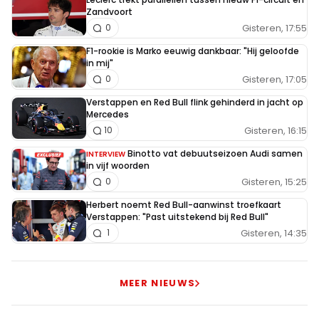
Zandvoort
Gisteren, 17:55
0
Bert Mengerink
F1-rookie is Marko eeuwig dankbaar: "Hij geloofde
6 maart 2020 12:00
in mij"
Al dat gelul van red bull laat het maar zien!! Napraten
Gisteren, 17:05
0
doen we later!!
Verstappen en Red Bull flink gehinderd in jacht op
Mercedes
Gisteren, 16:15
10
Cherokee
Binotto vat debuutseizoen Audi samen
6 maart 2020 12:04
INTERVIEW
in vijf woorden
Elk jaar hetzelfde. We zullen dit en we zullen dat. En
Gisteren, 15:25
0
altijd dat "als" erbij. Later gevolgd door "maar" en
Herbert noemt Red Bull-aanwinst troefkaart
aan het eind van het jaar kijken naar Lewis met de
Verstappen: "Past uitstekend bij Red Bull"
beker.
Gisteren, 14:35
1
Apex
MEER NIEUWS
6 maart 2020 13:45
Je krijgt minnetjes, maar hebt gewoon gelijk. Als je