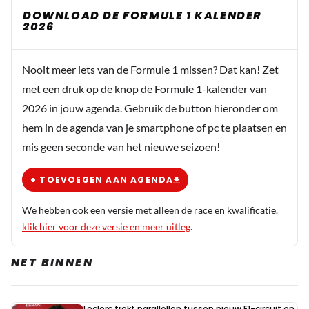
DOWNLOAD DE FORMULE 1 KALENDER
2026
Cranos
6 maart 2020 17:24
Tja, dat klaaggezang heb ook al eerder
Nooit meer iets van de Formule 1 missen? Dat kan! Zet
aangehaald. Dat wordt inderdaad lachen om de
met een druk op de knop de Formule 1-kalender van
boordradio van Lewis. Geen power of geen grip
2026 in jouw agenda. Gebruik de button hieronder om
of wat dan ook.
hem in de agenda van je smartphone of pc te plaatsen en
mis geen seconde van het nieuwe seizoen!
JWZ
+ TOEVOEGEN AAN AGENDA
6 maart 2020 12:44
Tuurlijk is Lewis goed een absoluut wereldkampioen.
We hebben ook een versie met alleen de race en kwalificatie.
Maar Max heeft wel een punt! Nooit concurrentie gehad
klik hier voor deze versie en meer uitleg
.
buiten zijn team om. Nooit minder materiaal gehad. Als
dat dit jaar anders wordt is dat goed voor de sport. Ben
NET BINNEN
ervan overtuigd dat Lewis dan toch iets minder goed lijkt
als hij de afgelopen jaren was.
Leclerc trekt parallellen tussen nieuw F1-circuit en