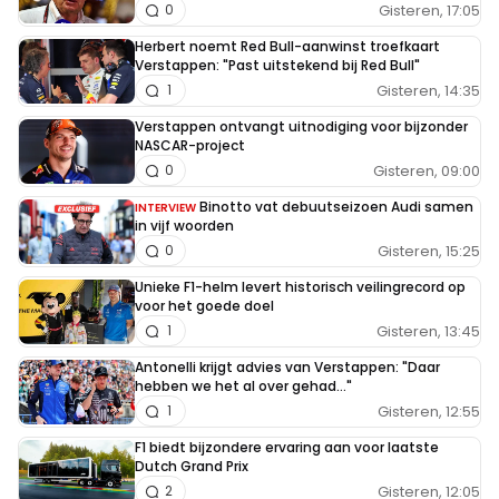
Gisteren, 17:05
0
Herbert noemt Red Bull-aanwinst troefkaart
Verstappen: "Past uitstekend bij Red Bull"
Gisteren, 14:35
1
Verstappen ontvangt uitnodiging voor bijzonder
NASCAR-project
Gisteren, 09:00
0
Binotto vat debuutseizoen Audi samen
INTERVIEW
in vijf woorden
Gisteren, 15:25
0
Unieke F1-helm levert historisch veilingrecord op
voor het goede doel
Gisteren, 13:45
1
Antonelli krijgt advies van Verstappen: "Daar
hebben we het al over gehad..."
Gisteren, 12:55
1
F1 biedt bijzondere ervaring aan voor laatste
Dutch Grand Prix
Gisteren, 12:05
2