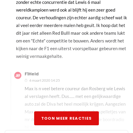
zonder echte concurrentie dat Lewis 6 maal
wereldkampioen werd ook al blijft hij een zeer goed
coureur. De verhoudingen zijn echter aardig scheef wat ik
al veel eerder meerdere malen heb geuit. Ik hoop dat het
dit jaar niet alleen Red Bulll maar ook andere teams lukt
om een "Echte" competitie te bouwen. Anders wordt het
kijken naar de F1 een uiterst voorspelbaar gebeuren met
weinig vermaakgehalte.
F1Held
6 maart 2020 14:25
Max is n veel betere coureur dan Rosberg wie Lewis
al verslagen heeft. Dus...... met een gelijkwaardige
auto zal de Diva het heel moeilijk krijgen. Aangezien
Max imuum is voor de psychologische spelletjes van
TOON MEER REACTIES
mr de Diva zullen de klaagzangen via de boordradio
bij hem zeer amusant gaan worden