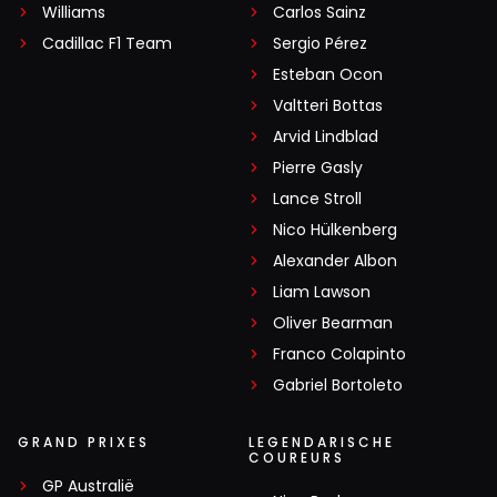
Williams
Carlos Sainz
Cadillac F1 Team
Sergio Pérez
Wim Stenekes
Esteban Ocon
7 maart 2020 08:13
Valtteri Bottas
Dat gebeurde ook toen Rosberg de wk won....
Arvid Lindblad
Pierre Gasly
Lance Stroll
simon55
Nico Hülkenberg
6 maart 2020 19:10
Alexander Albon
Max eerst zien , en dan geloven , en graag géén blabla
Liam Lawson
verhalen , doet RBR al jaren
Oliver Bearman
Franco Colapinto
De Stille Stille
Gabriel Bortoleto
6 maart 2020 19:55
GO MAX ...... en het is mijn favoriet niet maar winnen mag
GRAND PRIXES
LEGENDARISCHE
COUREURS
hij zeker
GP Australië