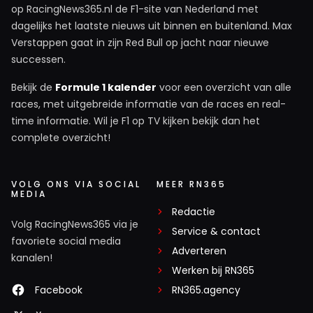
op RacingNews365.nl de F1-site van Nederland met
dagelijks het laatste nieuws uit binnen en buitenland. Max
Verstappen gaat in zijn Red Bull op jacht naar nieuwe
Edbert59
successen.
6 maart 2020 18:06
Idd. De enige tegenstander was Bottas en die kreeg nooit
Bekijk de
Formule 1 kalender
voor een overzicht van alle
gelijkwaardig materiaal zodat "His Royal Highness"
races, met uitgebreide informatie van de races en real-
gewoon ff kampioen mocht worden. Ik durf te wedden dat
time informatie. Wil je F1 op TV kijken bekijk dan het
er genoeg verhaaltjes komen van Bottas als hij daar een
complete overzicht!
keer weg is. Wat Max betreft kan ik kort zijn. Hij heeft
(alweer) gelijk over hampelientje. Die is door Mercedes
VOLG ONS VIA SOCIAL
MEER RN365
voorgetrokken op Bottas en heeft eigenlijk totáál geen
MEDIA
tegenstand gekregen. Never nooit niet. Maar dit gaat
Redactie
Volg RacingNews365 via je
snel veranderen. Nu Racing Point straks ook een dikke
Service & contact
favoriete social media
vinger in de pap gaat krijgen. Dat zal nog ff duren maar dit
Adverteren
kanalen!
seizoen gaat Hamilton eraan. Max Verstappen is de
Werken bij RN365
naam. This guy gaat het je leren Lewie
Facebook
RN365.agency