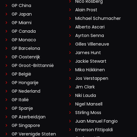
Nico Rosberg
GP China
Alain Prost
GP Japan
Grandmasterk
Michael Schumacher
GP Miami
6 maart 2020 21:29
Alberto Ascari
GP Canada
Ik hoop dat Red Bull nu beter is dan vorig jaar, maar als
Ayrton Senna
Mercedes weer een sterkere verbetering heeft wordt het
GP Monaco
Gilles Villeneuve
een moeilijk verhaal, ik hoop dan dat Bottas ook eens het
GP Barcelona
James Hunt
duel met Hamilton echt aangaat en dat ze dan af en toe
GP Oostenrijk
Jackie Stewart
minder punten scoren.
GP Groot-Brittannië
Mika Häkkinen
GP België
Jos Verstappen
Wim Stenekes
GP Hongarije
Jim Clark
7 maart 2020 08:18
GP Nederland
Niki Lauda
Bottas wordt onder de duim gehouden....Huimilton is
GP Italië
Nigel Mansell
de nr 1...
GP Spanje
Stirling Moss
GP Azerbeidzjan
Juan Manuel Fangio
GP Singapore
jboogaards1528397014
Emerson Fittipaldi
GP Verenigde Staten
6 maart 2020 21:45