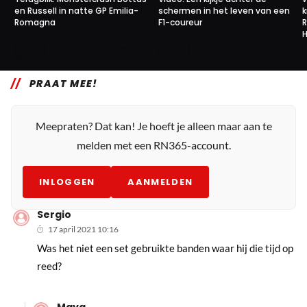
en Russell in natte GP Emilia-
schermen in het leven van een
k
Romagna
F1-coureur
H
3
0
17 mei 15:00
23 apr. 16:45
PRAAT MEE!
Meepraten? Dat kan! Je hoeft je alleen maar aan te
melden met een RN365-account.
INLOGGEN
AANMELDEN
Sergio
17 april 2021 10:16
Was het niet een set gebruikte banden waar hij die tijd op
reed?
Maya