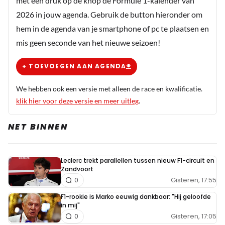
met een druk op de knop de Formule 1-kalender van
2026 in jouw agenda. Gebruik de button hieronder om
hem in de agenda van je smartphone of pc te plaatsen en
mis geen seconde van het nieuwe seizoen!
+ TOEVOEGEN AAN AGENDA
We hebben ook een versie met alleen de race en kwalificatie.
klik hier voor deze versie en meer uitleg
.
NET BINNEN
Leclerc trekt parallellen tussen nieuw F1-circuit en
Zandvoort
Gisteren, 17:55
0
F1-rookie is Marko eeuwig dankbaar: "Hij geloofde
in mij"
Gisteren, 17:05
0