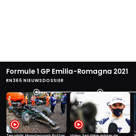
Formule 1 GP Emilia-Romagna 2021
RN365 NIEUWSDOSSIER
Terugblik: Monstercrash Bottas
Video: Een kijkje achter de
W