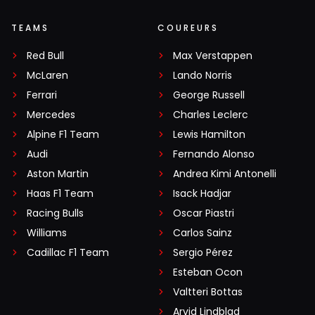
TEAMS
COUREURS
Red Bull
Max Verstappen
McLaren
Lando Norris
Ferrari
George Russell
Mercedes
Charles Leclerc
Alpine F1 Team
Lewis Hamilton
Audi
Fernando Alonso
Aston Martin
Andrea Kimi Antonelli
Haas F1 Team
Isack Hadjar
Racing Bulls
Oscar Piastri
Williams
Carlos Sainz
Cadillac F1 Team
Sergio Pérez
Esteban Ocon
Valtteri Bottas
Arvid Lindblad