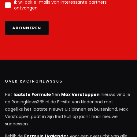
Ik wil ook e-mails van interessante partners
ontvangen.
ABONNEREN
OVER RACINGNEWS365
Het
laatste Formule 1
en
Max Verstappen
nieuws vind je
op RacingNews365.nl de F1-site van Nederland met
dagelijks het laatste nieuws uit binnen en buitenland. Max
Verstappen gaat in zijn Red Bull op jacht naar nieuwe
successen.
Bekijk de
Formule 1 kalender
voor een overzicht van alle