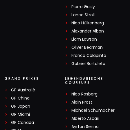
Pierre Gasly
Lance Stroll
Nico Hülkenberg
Alexander Albon
Liam Lawson
Oliver Bearman
Franco Colapinto
Gabriel Bortoleto
GRAND PRIXES
LEGENDARISCHE
COUREURS
GP Australië
Nico Rosberg
GP China
Alain Prost
GP Japan
Michael Schumacher
GP Miami
Alberto Ascari
GP Canada
Ayrton Senna