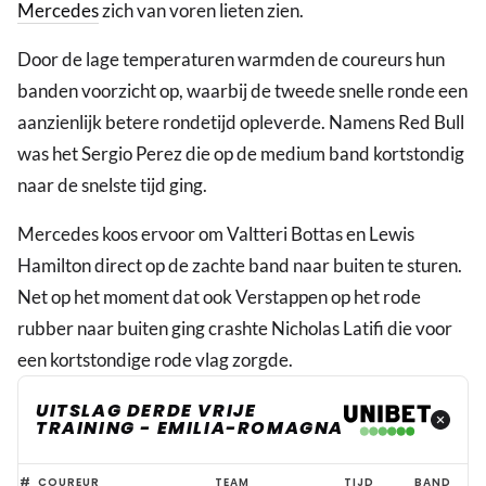
Mercedes
zich van voren lieten zien.
Door de lage temperaturen warmden de coureurs hun
banden voorzicht op, waarbij de tweede snelle ronde een
aanzienlijk betere rondetijd opleverde. Namens Red Bull
was het Sergio Perez die op de medium band kortstondig
naar de snelste tijd ging.
Mercedes koos ervoor om Valtteri Bottas en Lewis
Hamilton direct op de zachte band naar buiten te sturen.
Net op het moment dat ook Verstappen op het rode
rubber naar buiten ging crashte Nicholas Latifi die voor
een kortstondige rode vlag zorgde.
UITSLAG DERDE VRIJE
TRAINING - EMILIA-ROMAGNA
Verstappen
#
COUREUR
TEAM
TIJD
BAND