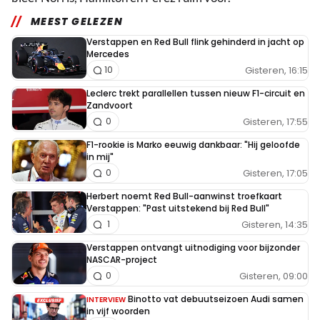
MEEST GELEZEN
Verstappen en Red Bull flink gehinderd in jacht op
Mercedes
Gisteren, 16:15
10
Leclerc trekt parallellen tussen nieuw F1-circuit en
Zandvoort
Gisteren, 17:55
0
F1-rookie is Marko eeuwig dankbaar: "Hij geloofde
in mij"
Gisteren, 17:05
0
Herbert noemt Red Bull-aanwinst troefkaart
Verstappen: "Past uitstekend bij Red Bull"
Gisteren, 14:35
1
Verstappen ontvangt uitnodiging voor bijzonder
NASCAR-project
Gisteren, 09:00
0
Binotto vat debuutseizoen Audi samen
INTERVIEW
in vijf woorden