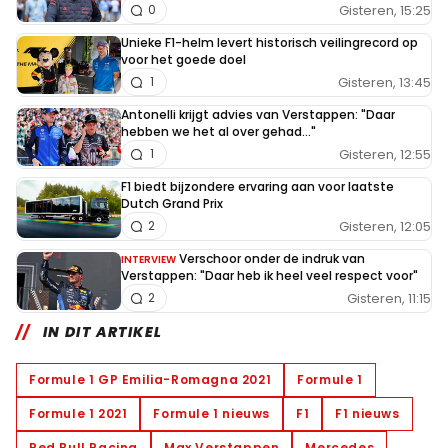
Gisteren, 15:25
0
Unieke F1-helm levert historisch veilingrecord op
voor het goede doel
Gisteren, 13:45
1
Antonelli krijgt advies van Verstappen: "Daar
hebben we het al over gehad..."
Gisteren, 12:55
1
F1 biedt bijzondere ervaring aan voor laatste
Dutch Grand Prix
Gisteren, 12:05
2
Verschoor onder de indruk van
INTERVIEW
Verstappen: "Daar heb ik heel veel respect voor"
Gisteren, 11:15
2
IN DIT ARTIKEL
Formule 1 GP Emilia-Romagna 2021
Formule 1
Formule 1 2021
Formule 1 nieuws
F1
F1 nieuws
Red Bull Racing
Max Verstappen
Mercedes