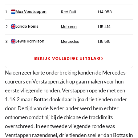
met
Max Verstappen
1
Red Bull
1:14.958
afstand
snelste
Lando Norris
2
McLaren
1:15.414
in
derde
Lewis Hamilton
3
Mercedes
1:15.515
training
GP
BEKIJK VOLLEDIGE UITSLAG
Emilia-
Na een zeer korte onderbreking konden de Mercedes-
Romagna
coureurs en Verstappen zich op gaan maken voor hun
eerste vliegende ronden. Verstappen opende met een
1.16,2 maar Bottas dook daar bijna drie tienden onder
door. De tijd van de Nederlander werd hem echter
ontnomen omdat hij bij de chicane de tracklimits
overschreed. In een tweede vliegende ronde was
Verstappen razendsnel, drie tienden sneller dan Bottas in