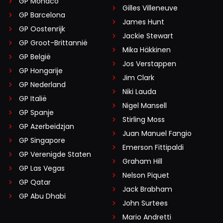
GP Monaco
Gilles Villeneuve
GP Barcelona
James Hunt
GP Oostenrijk
Jackie Stewart
GP Groot-Brittannië
Mika Häkkinen
GP België
Jos Verstappen
GP Hongarije
Jim Clark
GP Nederland
Niki Lauda
GP Italië
Nigel Mansell
GP Spanje
Stirling Moss
GP Azerbeidzjan
Juan Manuel Fangio
GP Singapore
Emerson Fittipaldi
GP Verenigde Staten
Graham Hill
GP Las Vegas
Nelson Piquet
GP Qatar
Jack Brabham
GP Abu Dhabi
John Surtees
Mario Andretti