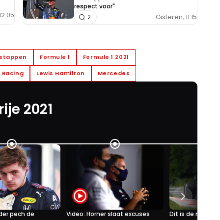
respect voor"
12:05
Gisteren, 11:15
2
rstappen
Formule 1
Formule 1 2021
l Racing
Lewis Hamilton
Mercedes
ije 2021
der pech de
Video: Horner slaat excuses
Dit is de nieuw