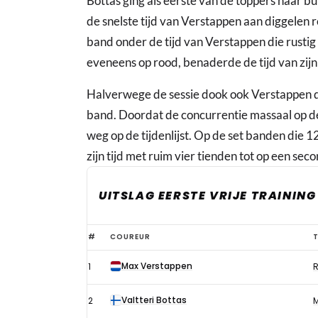
Bottas ging als eerste van de toppers naar b
de snelste tijd van Verstappen aan diggelen r
band onder de tijd van Verstappen die rustig 
eveneens op rood, benaderde de tijd van zijn
Halverwege de sessie dook ook Verstappen d
band. Doordat de concurrentie massaal op d
weg op de tijdenlijst. Op de set banden die
zijn tijd met ruim vier tienden tot op een sec
UITSLAG EERSTE VRIJE TRAINING
Verstappen
#
COUREUR
troeft
Max Verstappen
1
R
Mercedessen
af
Valtteri Bottas
2
in