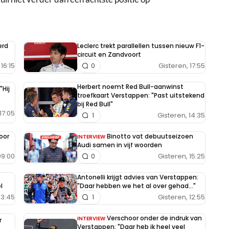
erd
Leclerc trekt parallellen tussen nieuw F1-
circuit en Zandvoort
16:15
Gisteren, 17:55
0
Herbert noemt Red Bull-aanwinst
"Hij
troefkaart Verstappen: "Past uitstekend
bij Red Bull"
17:05
Gisteren, 14:35
1
oor
Binotto vat debuutseizoen
INTERVIEW
Audi samen in vijf woorden
09:00
Gisteren, 15:25
0
Antonelli krijgt advies van Verstappen:
l
"Daar hebben we het al over gehad..."
13:45
Gisteren, 12:55
1
Verschoor onder de indruk van
INTERVIEW
r
Verstappen: "Daar heb ik heel veel