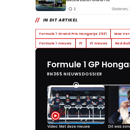
Gisteren, 
2
IN DIT ARTIKEL
Formule 1 Grand Prix Hongarije 2021
Max Ve
Formule 1 nieuws
F1
F1 nieuws
Red Bul
Formule 1 GP Hongar
RN365 NIEUWSDOSSIER
Video: Met deze nieuwe
Dit was zon