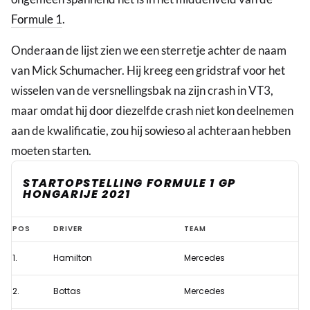
Formule 1
.
Onderaan de lijst zien we een sterretje achter de naam
van Mick Schumacher. Hij kreeg een gridstraf voor het
wisselen van de versnellingsbak na zijn crash in VT3,
maar omdat hij door diezelfde crash niet kon deelnemen
aan de kwalificatie, zou hij sowieso al achteraan hebben
moeten starten.
STARTOPSTELLING FORMULE 1 GP
HONGARIJE 2021
Startopstelling
POS
DRIVER
TEAM
Formule
1.
Hamilton
Mercedes
1
GP
2.
Bottas
Mercedes
Hongarije