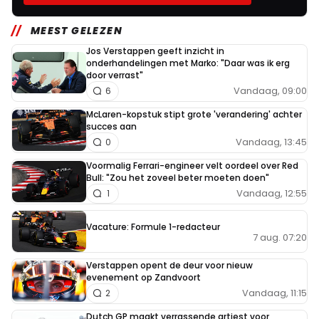
MEEST GELEZEN
Jos Verstappen geeft inzicht in
onderhandelingen met Marko: "Daar was ik erg
door verrast"
Vandaag, 09:00
6
McLaren-kopstuk stipt grote 'verandering' achter
succes aan
Vandaag, 13:45
0
Voormalig Ferrari-engineer velt oordeel over Red
Bull: "Zou het zoveel beter moeten doen"
Vandaag, 12:55
1
Vacature: Formule 1-redacteur
7 aug. 07:20
Verstappen opent de deur voor nieuw
evenement op Zandvoort
Vandaag, 11:15
2
Dutch GP maakt verrassende artiest voor