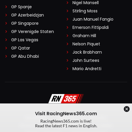
Nigel Mansell
GP Spanje
Stirling Moss
GP Azerbeidzjan
Juan Manuel Fangio
GP Singapore
Emerson Fittipaldi
GP Verenigde Staten
Graham Hill
GP Las Vegas
Nelson Piquet
GP Qatar
Jack Brabham
GP Abu Dhabi
John Surtees
Mario Andretti
Visit RacingNews365.com
Disclaimer
Algemene voorwaarden
RacingNews365.com is live!
Privacy Policy
Created by On Your Marks
Read the latest F1 news in English.