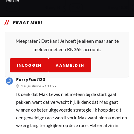
maken
6
42
6 aug. 16:45
6 aug. 16:00
PRAAT MEE!
Meepraten? Dat kan! Je hoeft je alleen maar aan te
melden met een RN365-account.
INLOGGEN
AANMELDEN
FerryFast123
1 augustus 2021 11:27
Ik denk dat Max Lewis niet meteen bij de start gaat
pakken, want dat verwacht hij. Ik denk dat Max gaat
winnen op beter uitgevoerde strategie. Ik hoop dat dit
een geweldige race wordt vorlr Max want hierna moeten
we erg lang terugkijken op deze race. Heb er al zin in!