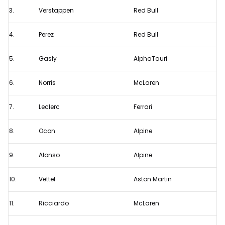
2021
3.
Verstappen
Red Bull
4.
Perez
Red Bull
5.
Gasly
AlphaTauri
6.
Norris
McLaren
7.
Leclerc
Ferrari
8.
Ocon
Alpine
9.
Alonso
Alpine
10.
Vettel
Aston Martin
11.
Ricciardo
McLaren