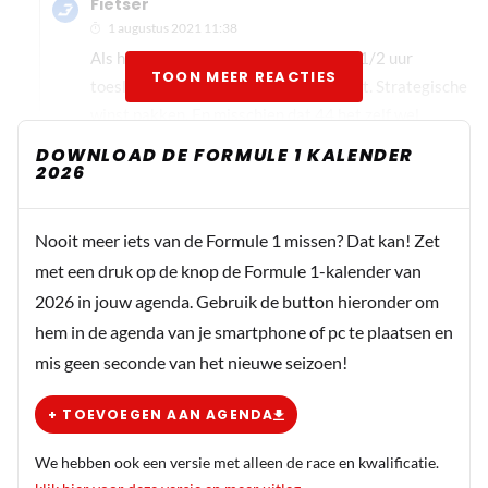
Fietser
1 augustus 2021 11:38
Als hij fit genoeg is en de race duurt 1 1/2 uur
TOON MEER REACTIES
toeslaan als 44 het niet meer verwacht. Strategische
winst pakken. En misschien dat 44 het zelf wel
verkloot want dat kan ook nog.
DOWNLOAD DE FORMULE 1 KALENDER
2026
Jkpezer
Nooit meer iets van de Formule 1 missen? Dat kan! Zet
1 augustus 2021 11:48
met een druk op de knop de Formule 1-kalender van
Ik ben bang dat bottas Max eraf gaat duwen
2026 in jouw agenda. Gebruik de button hieronder om
hem in de agenda van je smartphone of pc te plaatsen en
mis geen seconde van het nieuwe seizoen!
+ TOEVOEGEN AAN AGENDA
We hebben ook een versie met alleen de race en kwalificatie.