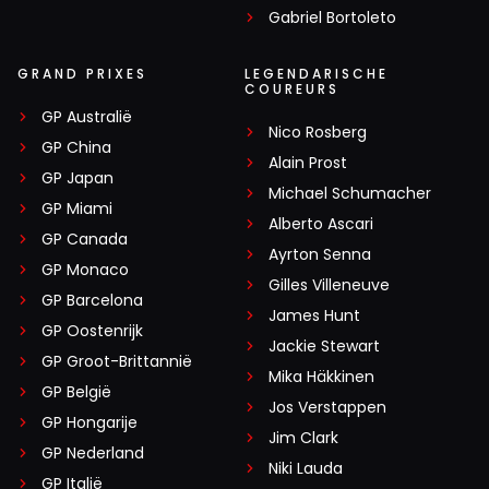
Gabriel Bortoleto
GRAND PRIXES
LEGENDARISCHE
COUREURS
GP Australië
Nico Rosberg
GP China
Alain Prost
GP Japan
Michael Schumacher
GP Miami
Alberto Ascari
GP Canada
Ayrton Senna
GP Monaco
Gilles Villeneuve
GP Barcelona
James Hunt
GP Oostenrijk
Jackie Stewart
GP Groot-Brittannië
Mika Häkkinen
GP België
Jos Verstappen
GP Hongarije
Jim Clark
GP Nederland
Niki Lauda
GP Italië