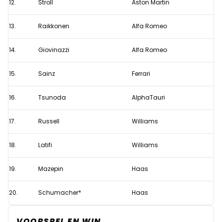
12.
Stroll
Aston Martin
13.
Raikkonen
Alfa Romeo
14.
Giovinazzi
Alfa Romeo
15.
Sainz
Ferrari
16.
Tsunoda
AlphaTauri
17.
Russell
Williams
18.
Latifi
Williams
19.
Mazepin
Haas
20.
Schumacher*
Haas
VOORSPEL EN WIN