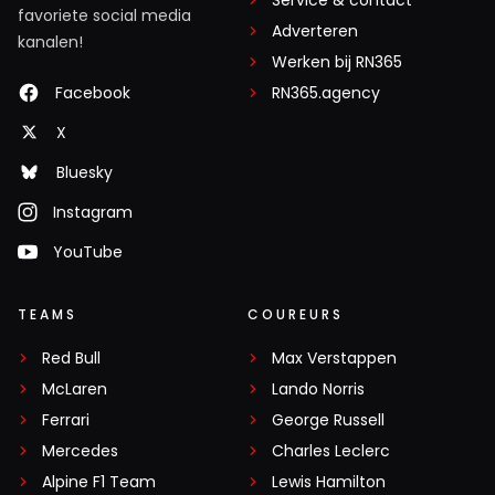
favoriete social media
Adverteren
kanalen!
Werken bij RN365
Facebook
RN365.agency
X
Bluesky
Instagram
YouTube
TEAMS
COUREURS
Red Bull
Max Verstappen
McLaren
Lando Norris
Ferrari
George Russell
Mercedes
Charles Leclerc
Alpine F1 Team
Lewis Hamilton