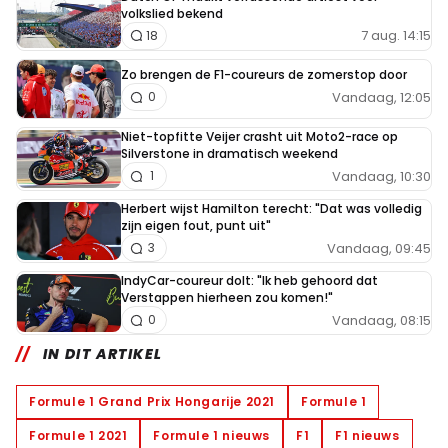
volkslied bekend
7 aug. 14:15
18
Zo brengen de F1-coureurs de zomerstop door
Vandaag, 12:05
0
Niet-topfitte Veijer crasht uit Moto2-race op
Silverstone in dramatisch weekend
Vandaag, 10:30
1
Herbert wijst Hamilton terecht: "Dat was volledig
zijn eigen fout, punt uit"
Vandaag, 09:45
3
IndyCar-coureur dolt: "Ik heb gehoord dat
Verstappen hierheen zou komen!"
Vandaag, 08:15
0
IN DIT ARTIKEL
Formule 1 Grand Prix Hongarije 2021
Formule 1
Formule 1 2021
Formule 1 nieuws
F1
F1 nieuws