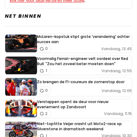
klik hier voor deze versie en meer uitleg
.
NET BINNEN
McLaren-kopstuk stipt grote 'verandering' achter
succes aan
Vandaag, 13:45
0
Voormalig Ferrari-engineer velt oordeel over Red
Bull: "Zou het zoveel beter moeten doen"
Vandaag, 12:55
1
Zo brengen de F1-coureurs de zomerstop door
Vandaag, 12:05
0
Verstappen opent de deur voor nieuw
evenement op Zandvoort
Vandaag, 11:15
2
Niet-topfitte Veijer crasht uit Moto2-race op
Silverstone in dramatisch weekend
Vandaag, 10:30
1