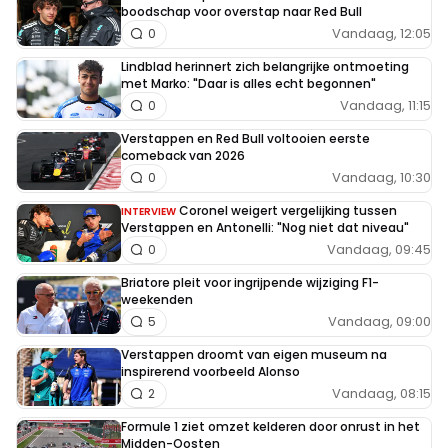
boodschap voor overstap naar Red Bull
Vandaag, 12:05
0
Lindblad herinnert zich belangrijke ontmoeting
met Marko: "Daar is alles echt begonnen"
Vandaag, 11:15
0
Verstappen en Red Bull voltooien eerste
comeback van 2026
Vandaag, 10:30
0
Coronel weigert vergelijking tussen
INTERVIEW
Verstappen en Antonelli: "Nog niet dat niveau"
Vandaag, 09:45
0
Briatore pleit voor ingrijpende wijziging F1-
weekenden
Vandaag, 09:00
5
Verstappen droomt van eigen museum na
inspirerend voorbeeld Alonso
Vandaag, 08:15
2
Formule 1 ziet omzet kelderen door onrust in het
Midden-Oosten