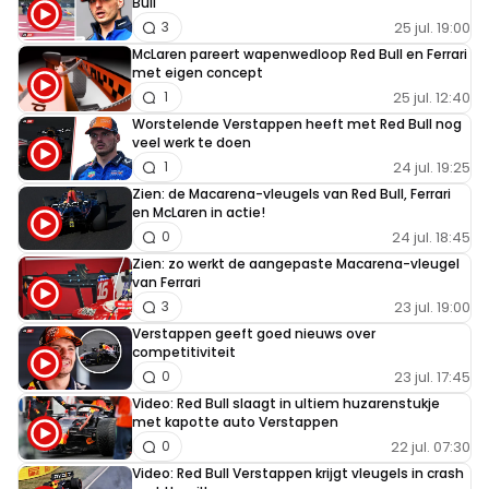
Bull
25 jul. 19:00
3
McLaren pareert wapenwedloop Red Bull en Ferrari
met eigen concept
25 jul. 12:40
1
Worstelende Verstappen heeft met Red Bull nog
veel werk te doen
24 jul. 19:25
1
Zien: de Macarena-vleugels van Red Bull, Ferrari
en McLaren in actie!
24 jul. 18:45
0
Zien: zo werkt de aangepaste Macarena-vleugel
van Ferrari
23 jul. 19:00
3
Verstappen geeft goed nieuws over
competitiviteit
23 jul. 17:45
0
Video: Red Bull slaagt in ultiem huzarenstukje
met kapotte auto Verstappen
22 jul. 07:30
0
Video: Red Bull Verstappen krijgt vleugels in crash