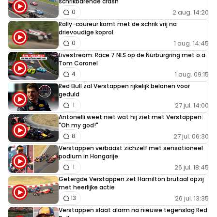
schrikbarende crash
2 aug. 14:20
0
Rally-coureur komt met de schrik vrij na
drievoudige koprol
1 aug. 14:45
0
Livestream: Race 7 NLS op de Nürburgring met o.a.
Tom Coronel
1 aug. 09:15
4
Red Bull zal Verstappen rijkelijk belonen voor
geduld
27 jul. 14:00
1
Antonelli weet niet wat hij ziet met Verstappen:
"Oh my god!"
27 jul. 06:30
8
Verstappen verbaast zichzelf met sensationeel
podium in Hongarije
26 jul. 18:45
1
Getergde Verstappen zet Hamilton brutaal opzij
met heerlijke actie
26 jul. 13:35
13
Verstappen slaat alarm na nieuwe tegenslag Red