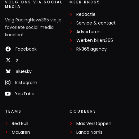
VOLG ONS VIA SOCIAL
MEER RN365
MEDIA
Redactie
Volg RacingNews365 via je
Service & contact
favoriete social media
Adverteren
kanalen!
Werken bij RN365
Facebook
RN365.agency
X
Bluesky
Instagram
YouTube
TEAMS
COUREURS
Red Bull
Max Verstappen
McLaren
Lando Norris