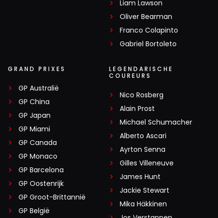
Liam Lawson
Oliver Bearman
Franco Colapinto
Gabriel Bortoleto
GRAND PRIXES
LEGENDARISCHE
COUREURS
GP Australië
Nico Rosberg
GP China
Alain Prost
GP Japan
Michael Schumacher
GP Miami
Alberto Ascari
GP Canada
Ayrton Senna
GP Monaco
Gilles Villeneuve
GP Barcelona
James Hunt
GP Oostenrijk
Jackie Stewart
GP Groot-Brittannië
Mika Häkkinen
GP België
Jos Verstappen