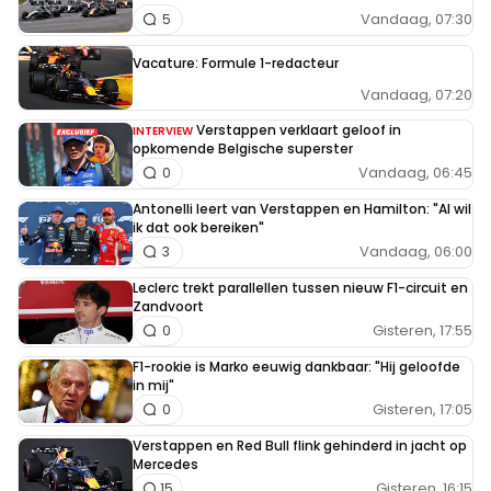
Vandaag, 07:30
5
Vacature: Formule 1-redacteur
Vandaag, 07:20
Verstappen verklaart geloof in
INTERVIEW
opkomende Belgische superster
Vandaag, 06:45
0
Antonelli leert van Verstappen en Hamilton: "Al wil
ik dat ook bereiken"
Vandaag, 06:00
3
Leclerc trekt parallellen tussen nieuw F1-circuit en
Zandvoort
Gisteren, 17:55
0
F1-rookie is Marko eeuwig dankbaar: "Hij geloofde
in mij"
Gisteren, 17:05
0
Verstappen en Red Bull flink gehinderd in jacht op
Mercedes
Gisteren, 16:15
15