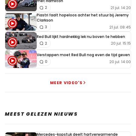
met Hamilton
21 jul. 14:20
2
Piastri faalt hopeloos achter het stuur bij Jeremy
Clarkson
21 jul. 08:45
3
Red Bull lijkt hardnekkig lek nu boven te hebben
20 jul. 15:15
2
Verstappen moet Red Bull nog even de tijd geven
20 jul. 14:00
0
MEER VIDEO'S
MEEST GELEZEN NIEUWS
Mercedes-kopstuk deelt hartverwarmende