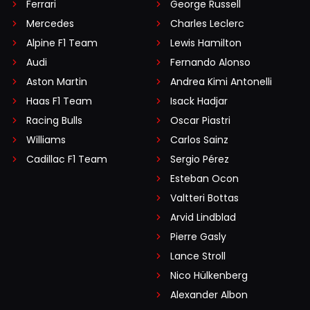
Ferrari
George Russell
Mercedes
Charles Leclerc
Alpine F1 Team
Lewis Hamilton
Audi
Fernando Alonso
Aston Martin
Andrea Kimi Antonelli
Haas F1 Team
Isack Hadjar
Racing Bulls
Oscar Piastri
Williams
Carlos Sainz
Cadillac F1 Team
Sergio Pérez
Esteban Ocon
Valtteri Bottas
Arvid Lindblad
Pierre Gasly
Lance Stroll
Nico Hülkenberg
Alexander Albon