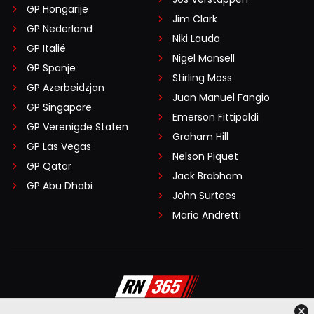
GP Hongarije
Jim Clark
GP Nederland
Niki Lauda
GP Italië
Nigel Mansell
GP Spanje
Stirling Moss
GP Azerbeidzjan
Juan Manuel Fangio
GP Singapore
Emerson Fittipaldi
GP Verenigde Staten
Graham Hill
GP Las Vegas
Nelson Piquet
GP Qatar
Jack Brabham
GP Abu Dhabi
John Surtees
Mario Andretti