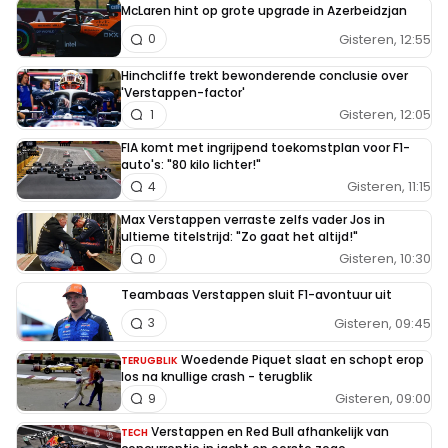
McLaren hint op grote upgrade in Azerbeidzjan
Gisteren, 12:55
0
Hinchcliffe trekt bewonderende conclusie over
'Verstappen-factor'
Gisteren, 12:05
1
FIA komt met ingrijpend toekomstplan voor F1-
auto's: "80 kilo lichter!"
Gisteren, 11:15
4
Max Verstappen verraste zelfs vader Jos in
ultieme titelstrijd: "Zo gaat het altijd!"
Gisteren, 10:30
0
Teambaas Verstappen sluit F1-avontuur uit
Gisteren, 09:45
3
Woedende Piquet slaat en schopt erop
TERUGBLIK
los na knullige crash - terugblik
Gisteren, 09:00
9
Verstappen en Red Bull afhankelijk van
TECH