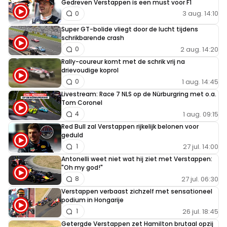
Gedreven Verstappen is een must voor F1
Heerlijk om weer eens te horen.
3 aug. 14:10
0
Super GT-bolide vliegt door de lucht tijdens
schrikbarende crash
2 aug. 14:20
0
BMW Racer
Rally-coureur komt met de schrik vrij na
3 oktober 2021 12:20
drievoudige koprol
Matra V12 onder alle kenners de meest spectaculaire
1 aug. 14:45
0
herrie ever!
Livestream: Race 7 NLS op de Nürburgring met o.a.
Tom Coronel
1 aug. 09:15
4
Red Bull zal Verstappen rijkelijk belonen voor
geduld
Meepraten? Dat kan! Je hoeft je alleen maar aan te
27 jul. 14:00
1
melden met een RN365-account.
Antonelli weet niet wat hij ziet met Verstappen:
"Oh my god!"
27 jul. 06:30
8
INLOGGEN
AANMELDEN
Verstappen verbaast zichzelf met sensationeel
podium in Hongarije
26 jul. 18:45
1
Getergde Verstappen zet Hamilton brutaal opzij