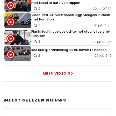
met kapotte auto Verstappen
22 jul. 07:30
0
Video: Red Bull Verstappen krijgt vleugels in crash
met Hamilton
21 jul. 14:20
2
Piastri faalt hopeloos achter het stuur bij Jeremy
Clarkson
21 jul. 08:45
3
Red Bull lijkt hardnekkig lek nu boven te hebben
20 jul. 15:15
2
MEER VIDEO'S
MEEST GELEZEN NIEUWS