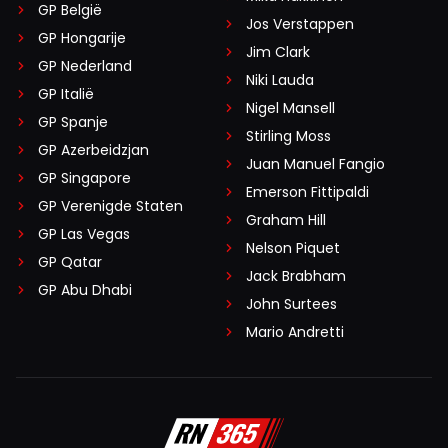
GP België
Jos Verstappen
GP Hongarije
Jim Clark
GP Nederland
Niki Lauda
GP Italië
Nigel Mansell
GP Spanje
Stirling Moss
GP Azerbeidzjan
Juan Manuel Fangio
GP Singapore
Emerson Fittipaldi
GP Verenigde Staten
Graham Hill
GP Las Vegas
Nelson Piquet
GP Qatar
Jack Brabham
GP Abu Dhabi
John Surtees
Mario Andretti