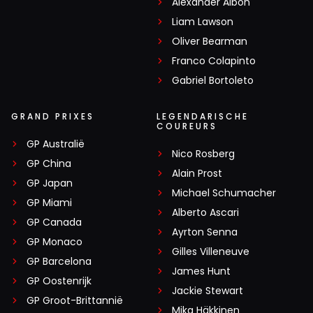
Alexander Albon
Liam Lawson
Oliver Bearman
Franco Colapinto
Gabriel Bortoleto
GRAND PRIXES
LEGENDARISCHE
COUREURS
GP Australië
Nico Rosberg
GP China
Alain Prost
GP Japan
Michael Schumacher
GP Miami
Alberto Ascari
GP Canada
Ayrton Senna
GP Monaco
Gilles Villeneuve
GP Barcelona
James Hunt
GP Oostenrijk
Jackie Stewart
GP Groot-Brittannië
Mika Häkkinen