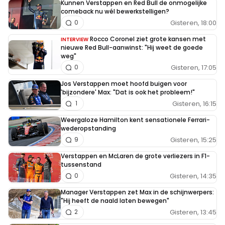
Kunnen Verstappen en Red Bull de onmogelijke
comeback nu wél bewerkstelligen?
Gisteren, 18:00
0
Rocco Coronel ziet grote kansen met
INTERVIEW
nieuwe Red Bull-aanwinst: "Hij weet de goede
weg"
Gisteren, 17:05
0
Jos Verstappen moet hoofd buigen voor
'bijzondere' Max: "Dat is ook het probleem!"
Gisteren, 16:15
1
Weergaloze Hamilton kent sensationele Ferrari-
wederopstanding
Gisteren, 15:25
9
Verstappen en McLaren de grote verliezers in F1-
tussenstand
Gisteren, 14:35
0
Manager Verstappen zet Max in de schijnwerpers:
"Hij heeft de naald laten bewegen"
Gisteren, 13:45
2