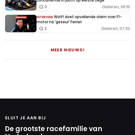
concurrentie in jacht op eerste zege
Gisteren, 08:15
0
Wolff doet opvallende claim over F1-
INTERVIEW
motor na 'gezeur' Ferrari
Gisteren, 07:30
3
MEER NIEUWS
SLUIT JE AAN BIJ
De grootste racefamilie van