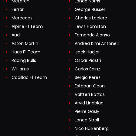
McLaren
Lando Norris
Ferrari
George Russell
Mercedes
Charles Leclerc
Alpine F1 Team
Lewis Hamilton
Audi
Fernando Alonso
Aston Martin
Andrea Kimi Antonelli
Haas F1 Team
Isack Hadjar
Racing Bulls
Oscar Piastri
Williams
Carlos Sainz
Cadillac F1 Team
Sergio Pérez
Esteban Ocon
Valtteri Bottas
Arvid Lindblad
Pierre Gasly
Lance Stroll
Nico Hülkenberg