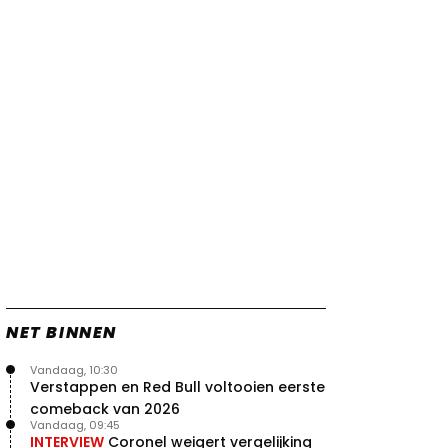
vleugels in crash met Hamilton
21 jul. 14:20
2
Piastri faalt hopeloos achter het
stuur bij Jeremy Clarkson
21 jul. 08:45
3
Red Bull lijkt hardnekkig lek nu
boven te hebben
20 jul. 15:15
2
Verstappen moet Red Bull nog
even de tijd geven
20 jul. 14:00
0
NET BINNEN
Vandaag, 10:30
Verstappen en Red Bull voltooien eerste
comeback van 2026
Vandaag, 09:45
INTERVIEW
Coronel weigert vergelijking