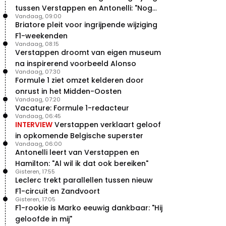
tussen Verstappen en Antonelli: "Nog
Vandaag, 09:00
niet dat niveau"
Briatore pleit voor ingrijpende wijziging
F1-weekenden
Vandaag, 08:15
Verstappen droomt van eigen museum
na inspirerend voorbeeld Alonso
Vandaag, 07:30
Formule 1 ziet omzet kelderen door
onrust in het Midden-Oosten
Vandaag, 07:20
Vacature: Formule 1-redacteur
Vandaag, 06:45
INTERVIEW
Verstappen verklaart geloof
in opkomende Belgische superster
Vandaag, 06:00
Antonelli leert van Verstappen en
Hamilton: "Al wil ik dat ook bereiken"
Gisteren, 17:55
Leclerc trekt parallellen tussen nieuw
F1-circuit en Zandvoort
Gisteren, 17:05
F1-rookie is Marko eeuwig dankbaar: "Hij
geloofde in mij"