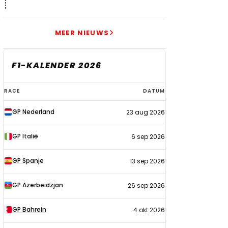
MEER NIEUWS
F1-KALENDER 2026
F1-
RACE
DATUM
kalender
GP Nederland
23 aug 2026
2026
GP Italië
6 sep 2026
GP Spanje
13 sep 2026
GP Azerbeidzjan
26 sep 2026
GP Bahrein
4 okt 2026