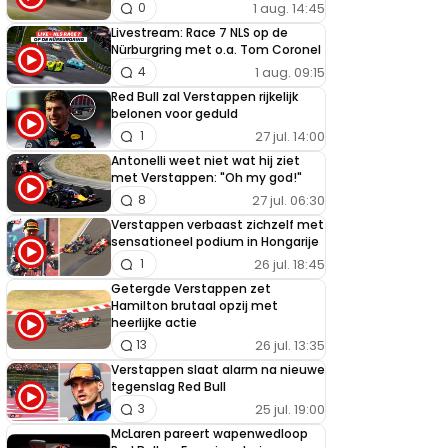
1 aug. 14:45
0
Livestream: Race 7 NLS op de
Nürburgring met o.a. Tom Coronel
1 aug. 09:15
4
Red Bull zal Verstappen rijkelijk
belonen voor geduld
27 jul. 14:00
1
Antonelli weet niet wat hij ziet
met Verstappen: "Oh my god!"
27 jul. 06:30
8
Verstappen verbaast zichzelf met
sensationeel podium in Hongarije
26 jul. 18:45
1
Getergde Verstappen zet
Hamilton brutaal opzij met
heerlijke actie
26 jul. 13:35
13
Verstappen slaat alarm na nieuwe
tegenslag Red Bull
25 jul. 19:00
3
McLaren pareert wapenwedloop