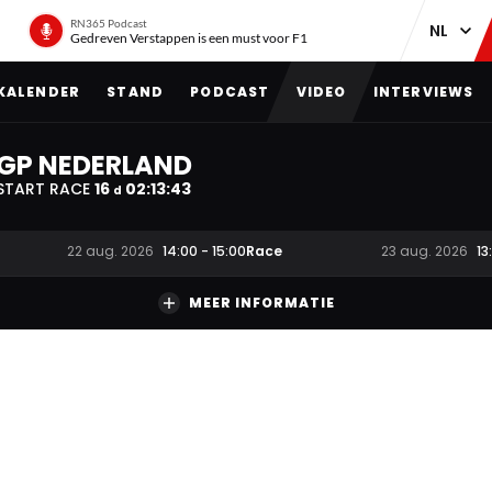
RN365 Podcast
Gedreven Verstappen is een must voor F1
KALENDER
STAND
PODCAST
VIDEO
INTERVIEWS
GP NEDERLAND
START RACE
16
02
:
13
:
42
d
Race
22 aug. 2026
14:00
-
15:00
23 aug. 2026
13
MEER INFORMATIE