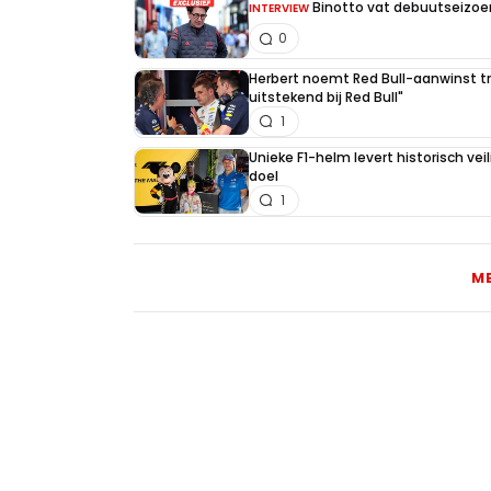
Binotto vat debuutseizoen
INTERVIEW
0
Herbert noemt Red Bull-aanwinst tr
uitstekend bij Red Bull"
1
Unieke F1-helm levert historisch ve
doel
1
M