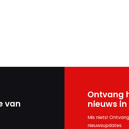
Ontvang h
e van
nieuws in
Mis niets! Ontvang
nieuwsupdates.