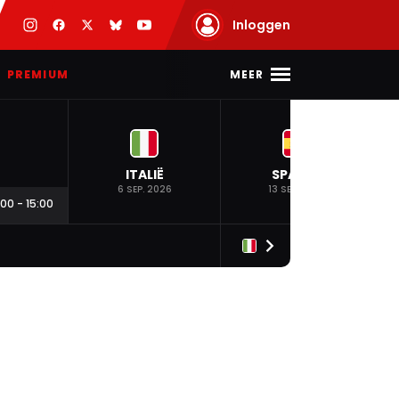
Inloggen
MEER
PREMIUM
ITALIË
SPANJE
6 SEP. 2026
13 SEP. 2026
:00
-
15:00