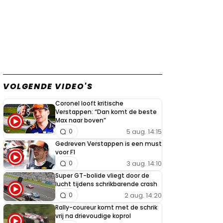
VOLGENDE VIDEO'S
Coronel looft kritische
Verstappen: “Dan komt de beste
Max naar boven”
5 aug. 14:15
0
Gedreven Verstappen is een must
voor F1
3 aug. 14:10
0
Super GT-bolide vliegt door de
lucht tijdens schrikbarende crash
2 aug. 14:20
0
Rally-coureur komt met de schrik
vrij na drievoudige koprol