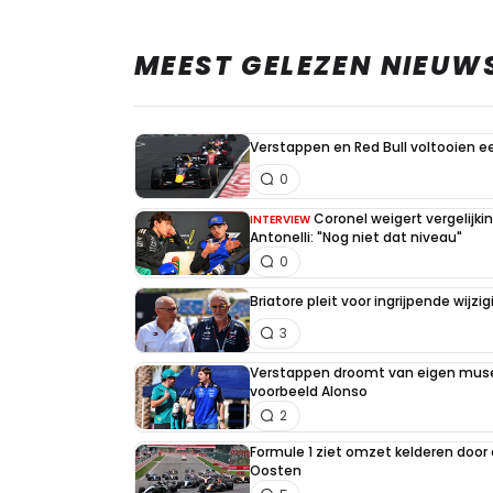
MEEST GELEZEN NIEUW
Verstappen en Red Bull voltooien 
0
Coronel weigert vergelijk
INTERVIEW
Antonelli: "Nog niet dat niveau"
0
Briatore pleit voor ingrijpende wijz
3
Verstappen droomt van eigen muse
voorbeeld Alonso
2
Formule 1 ziet omzet kelderen door
Oosten