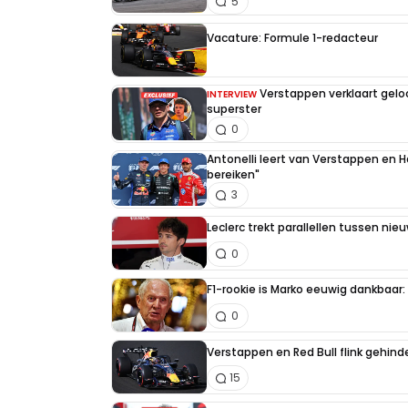
5
Vacature: Formule 1-redacteur
Verstappen verklaart gel
INTERVIEW
superster
0
Antonelli leert van Verstappen en Ha
bereiken"
3
Leclerc trekt parallellen tussen nie
0
F1-rookie is Marko eeuwig dankbaar: "
0
Verstappen en Red Bull flink gehind
15