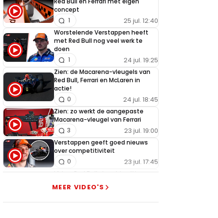
Red Bull en Ferrari met eigen
concept
25 jul. 12:40
1
Worstelende Verstappen heeft
met Red Bull nog veel werk te
doen
24 jul. 19:25
1
Zien: de Macarena-vleugels van
Red Bull, Ferrari en McLaren in
actie!
24 jul. 18:45
0
Zien: zo werkt de aangepaste
Macarena-vleugel van Ferrari
23 jul. 19:00
3
Verstappen geeft goed nieuws
over competitiviteit
23 jul. 17:45
0
Video: Red Bull slaagt in ultiem
huzarenstukje met kapotte auto
MEER VIDEO'S
Verstappen
22 jul. 07:30
0
Video: Red Bull Verstappen krijgt