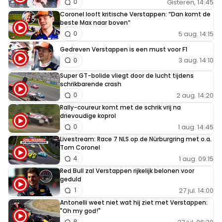
Gisteren, 14:45
0
Ik had Alonso graag bij Verstappen gezien. Die hadden
Coronel looft kritische Verstappen: “Dan komt de
elkaar ook perfect aangevuld. Alhoewel dat de ego's wel
beste Max naar boven”
5 aug. 14:15
0
gaan botsen denk ik. Niet dat Perez niet goed is hoor daar
niet om.
Gedreven Verstappen is een must voor F1
3 aug. 14:10
0
Super GT-bolide vliegt door de lucht tijdens
schrikbarende crash
han49
2 aug. 14:20
0
17 december 2021 15:47
Rally-coureur komt met de schrik vrij na
helemaal verdiend!!
drievoudige koprol
1 aug. 14:45
0
Livestream: Race 7 NLS op de Nürburgring met o.a.
Tom Coronel
Hamil Ton
1 aug. 09:15
4
17 december 2021 16:29
Red Bull zal Verstappen rijkelijk belonen voor
Het mooiste bij die actie hebben ze nog weggelaten uit
geduld
27 jul. 14:00
dat filmpje namelijk dat Hamilton zat te klagen dat
1
Antonelli weet niet wat hij ziet met Verstappen:
Alonso gevaarlijk aan het rijden was door hem er niet
"Oh my god!"
langs te laten zoals hij afgelopen weekend ook over Perez
8