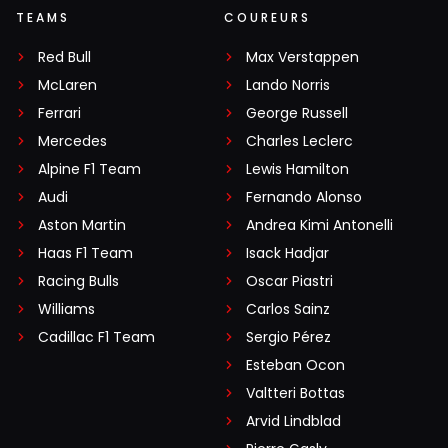
TEAMS
COUREURS
Red Bull
Max Verstappen
McLaren
Lando Norris
Ferrari
George Russell
Mercedes
Charles Leclerc
Alpine F1 Team
Lewis Hamilton
Audi
Fernando Alonso
Aston Martin
Andrea Kimi Antonelli
Haas F1 Team
Isack Hadjar
Racing Bulls
Oscar Piastri
Williams
Carlos Sainz
Cadillac F1 Team
Sergio Pérez
Esteban Ocon
Valtteri Bottas
Arvid Lindblad