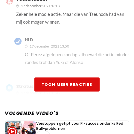
17 december 2021 13:07
Zeker hele mooie actie. Maar die van Tseunoda had van
mij ook mogen winnen.
HLD
17 december 2021 13:50
Of Perez afgelopen zondag, alhoewel die actie minder
rondes trof dan Yuki of Alonso
TOON MEER REACTIES
Stratus
17 december 2021 13:42
Kan ik mee leven. Was geweldig wat Alonso daar deed.
VOLGENDE VIDEO'S
Verstappen getipt voor F1-succes ondanks Red
Full power
Bull-problemen
17 december 2021 15:19