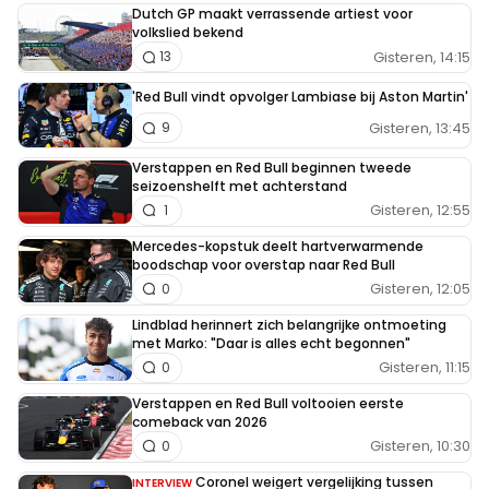
Dutch GP maakt verrassende artiest voor
volkslied bekend
Gisteren, 14:15
13
'Red Bull vindt opvolger Lambiase bij Aston Martin'
Gisteren, 13:45
9
Verstappen en Red Bull beginnen tweede
seizoenshelft met achterstand
Gisteren, 12:55
1
Mercedes-kopstuk deelt hartverwarmende
boodschap voor overstap naar Red Bull
Gisteren, 12:05
0
Lindblad herinnert zich belangrijke ontmoeting
met Marko: "Daar is alles echt begonnen"
Gisteren, 11:15
0
Verstappen en Red Bull voltooien eerste
comeback van 2026
Gisteren, 10:30
0
Coronel weigert vergelijking tussen
INTERVIEW