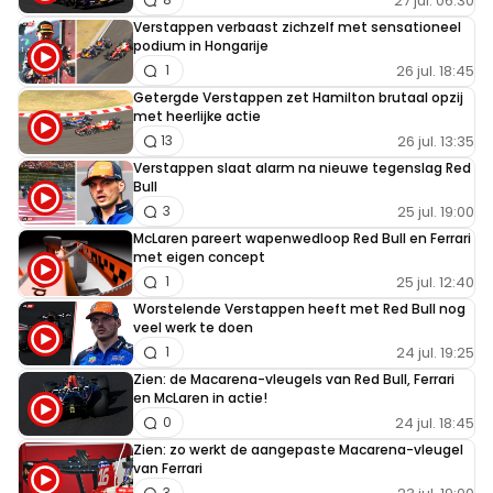
27 jul. 06:30
zat te klagen
Verstappen verbaast zichzelf met sensationeel
podium in Hongarije
26 jul. 18:45
1
Getergde Verstappen zet Hamilton brutaal opzij
Nealz
met heerlijke actie
17 december 2021 17:39
26 jul. 13:35
13
En dan te weten dat ik bij de terugkeer van Alonso in het
Verstappen slaat alarm na nieuwe tegenslag Red
F1-circus ik behoorlijk skeptisch was. Man, wat heb je me
Bull
25 jul. 19:00
3
ongelijk gegeven!!
McLaren pareert wapenwedloop Red Bull en Ferrari
met eigen concept
25 jul. 12:40
1
Worstelende Verstappen heeft met Red Bull nog
veel werk te doen
Meepraten? Dat kan! Je hoeft je alleen maar aan te
24 jul. 19:25
1
melden met een RN365-account.
Zien: de Macarena-vleugels van Red Bull, Ferrari
en McLaren in actie!
INLOGGEN
AANMELDEN
24 jul. 18:45
0
Zien: zo werkt de aangepaste Macarena-vleugel
van Ferrari
3