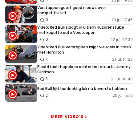
23 jul. 19:00
Verstappen geeft goed nieuws over
competitiviteit
23 jul. 17:45
0
Video: Red Bull slaagt in ultiem huzarenstukje
met kapotte auto Verstappen
22 jul. 07:30
0
Video: Red Bull Verstappen krijgt vleugels in crash
met Hamilton
21 jul. 14:20
2
Piastri faalt hopeloos achter het stuur bij Jeremy
Clarkson
21 jul. 08:45
3
Red Bull lijkt hardnekkig lek nu boven te hebben
20 jul. 15:15
2
MEER VIDEO'S