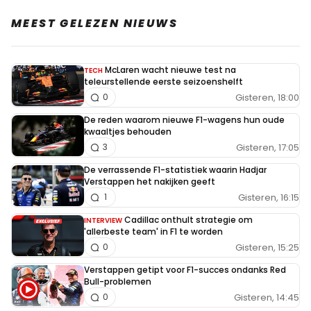
MEEST GELEZEN NIEUWS
McLaren wacht nieuwe test na
TECH
teleurstellende eerste seizoenshelft
Gisteren, 18:00
0
De reden waarom nieuwe F1-wagens hun oude
kwaaltjes behouden
Gisteren, 17:05
3
De verrassende F1-statistiek waarin Hadjar
Verstappen het nakijken geeft
Gisteren, 16:15
1
Cadillac onthult strategie om
INTERVIEW
'allerbeste team' in F1 te worden
Gisteren, 15:25
0
Verstappen getipt voor F1-succes ondanks Red
Bull-problemen
Gisteren, 14:45
0