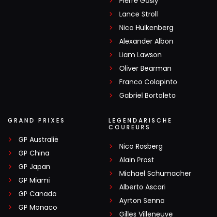
Pierre Gasly
Lance Stroll
Nico Hülkenberg
Alexander Albon
Liam Lawson
Oliver Bearman
Franco Colapinto
Gabriel Bortoleto
GRAND PRIXES
LEGENDARISCHE
COUREURS
GP Australië
Nico Rosberg
GP China
Alain Prost
GP Japan
Michael Schumacher
GP Miami
Alberto Ascari
GP Canada
Ayrton Senna
GP Monaco
Gilles Villeneuve