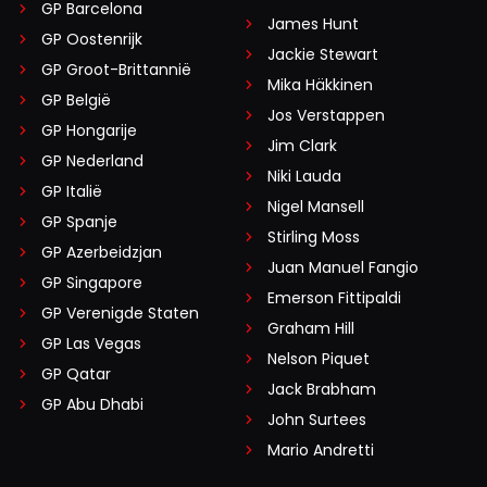
GP Barcelona
James Hunt
GP Oostenrijk
Jackie Stewart
GP Groot-Brittannië
Mika Häkkinen
GP België
Jos Verstappen
GP Hongarije
Jim Clark
GP Nederland
Niki Lauda
GP Italië
Nigel Mansell
GP Spanje
Stirling Moss
GP Azerbeidzjan
Juan Manuel Fangio
GP Singapore
Emerson Fittipaldi
GP Verenigde Staten
Graham Hill
GP Las Vegas
Nelson Piquet
GP Qatar
Jack Brabham
GP Abu Dhabi
John Surtees
Mario Andretti