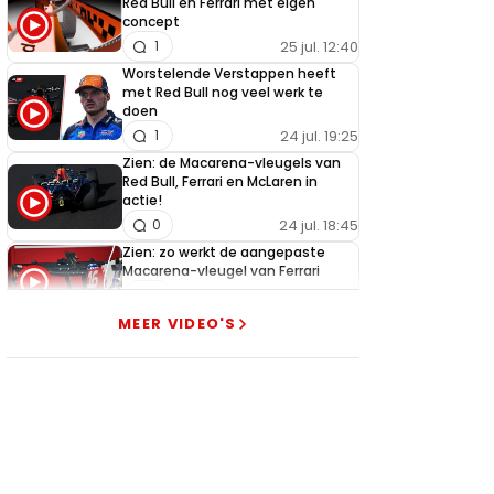
Red Bull en Ferrari met eigen
concept
25 jul. 12:40
1
Worstelende Verstappen heeft
met Red Bull nog veel werk te
doen
24 jul. 19:25
1
Zien: de Macarena-vleugels van
Red Bull, Ferrari en McLaren in
actie!
24 jul. 18:45
0
Zien: zo werkt de aangepaste
Macarena-vleugel van Ferrari
23 jul. 19:00
3
MEER VIDEO'S
Verstappen geeft goed nieuws
over competitiviteit
23 jul. 17:45
0
Video: Red Bull slaagt in ultiem
huzarenstukje met kapotte auto
Verstappen
22 jul. 07:30
0
Video: Red Bull Verstappen krijgt