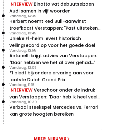
INTERVIEW
Binotto vat debuutseizoen
Audi samen in vijf woorden
Vandaag, 14:35
Herbert noemt Red Bull-aanwinst
troefkaart Verstappen: "Past uitstekend
Vandaag, 13:45
bij Red Bull"
Unieke F1-helm levert historisch
veilingrecord op voor het goede doel
Vandaag, 12:55
Antonelli krijgt advies van Verstappen:
"Daar hebben we het al over gehad..."
Vandaag, 12:05
F1 biedt bijzondere ervaring aan voor
laatste Dutch Grand Prix
Vandaag, 11:15
INTERVIEW
Verschoor onder de indruk
van Verstappen: "Daar heb ik heel veel
Vandaag, 10:30
respect voor"
Verbaal steekspel Mercedes vs. Ferrari
kan grote hoogten bereiken
MEER NIEUWS