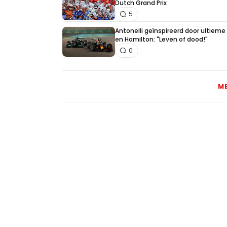
Dutch Grand Prix
5
Antonelli geïnspireerd door ultiem
en Hamilton: "Leven of dood!"
0
M