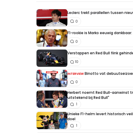
Leclerc trekt parallellen tussen nie
0
F1-rookie is Marko eeuwig dankbaar: "
0
Verstappen en Red Bull flink gehind
10
Binotto vat debuutseizoen
INTERVIEW
0
Herbert noemt Red Bull-aanwinst tr
uitstekend bij Red Bull"
1
Unieke F1-helm levert historisch ve
doel
1