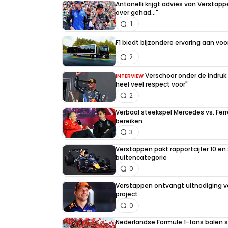
Antonelli krijgt advies van Verstap
over gehad..."
1
F1 biedt bijzondere ervaring aan voo
2
Verschoor onder de indruk
INTERVIEW
heel veel respect voor"
2
Verbaal steekspel Mercedes vs. Ferr
bereiken
3
Verstappen pakt rapportcijfer 10 en 
buitencategorie
0
Verstappen ontvangt uitnodiging v
project
0
Nederlandse Formule 1-fans balen st