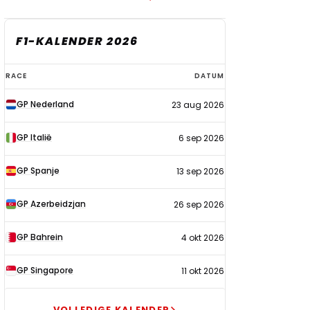
F1-KALENDER 2026
F1-
RACE
DATUM
kalender
GP Nederland
23 aug 2026
2026
GP Italië
6 sep 2026
GP Spanje
13 sep 2026
GP Azerbeidzjan
26 sep 2026
GP Bahrein
4 okt 2026
GP Singapore
11 okt 2026
VOLLEDIGE KALENDER