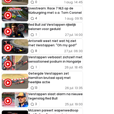
1 aug. 14:45
0
Livestream: Race 7 NLS op de
Nürburgring met o.a. Tom Coronel
1 aug. 09:15
4
Red Bull zal Verstappen rijkelijk
belonen voor geduld
27 jul. 14:00
1
Antonelli weet niet wat hij ziet
met Verstappen: "Oh my god!"
27 jul. 06:30
8
Verstappen verbaast zichzelf met
sensationeel podium in Hongarije
26 jul. 18:45
1
Getergde Verstappen zet
Hamilton brutaal opzij met
heerlijke actie
26 jul. 13:35
13
Verstappen slaat alarm na nieuwe
tegenslag Red Bull
25 jul. 19:00
3
McLaren pareert wapenwedloop