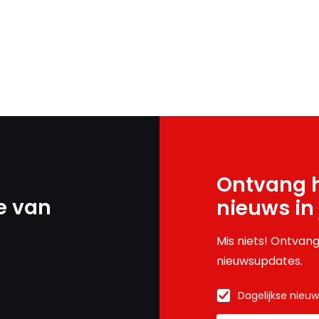
Ontvang h
e van
nieuws in
Mis niets! Ontvang
nieuwsupdates.
Dagelijkse nieu