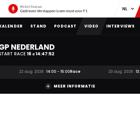
RN365 Podcast
Gedreven Verstappen is een must voor F1
KALENDER
STAND
PODCAST
VIDEO
INTERVIEWS
GP NEDERLAND
START RACE
16
14
:
47
:
51
d
Race
22 aug. 2026
14:00
-
15:00
23 aug. 2026
13
MEER INFORMATIE