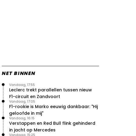
vleugels in crash met Hamilton
21 jul. 14:20
2
Piastri faalt hopeloos achter het
stuur bij Jeremy Clarkson
21 jul. 08:45
3
Red Bull lijkt hardnekkig lek nu
boven te hebben
20 jul. 15:15
2
Verstappen moet Red Bull nog
even de tijd geven
20 jul. 14:00
0
NET BINNEN
Vandaag, 17:55
Leclerc trekt parallellen tussen nieuw
F1-circuit en Zandvoort
Vandaag, 17:05
F1-rookie is Marko eeuwig dankbaar: "Hij
geloofde in mij"
Vandaag, 16:15
Verstappen en Red Bull flink gehinderd
in jacht op Mercedes
Vandaag, 15:25