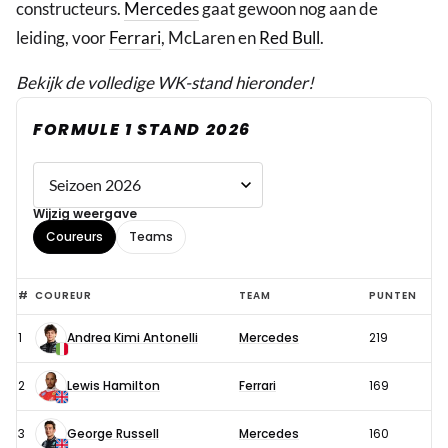
constructeurs.
Mercedes
gaat gewoon nog aan de
leiding, voor
Ferrari
, McLaren en
Red Bull
.
Bekijk de volledige WK-stand hieronder!
FORMULE 1 STAND 2026
Wijzig weergave
Coureurs
Teams
Formule
#
COUREUR
TEAM
PUNTEN
1
1
Andrea Kimi Antonelli
Mercedes
219
stand
2026
2
Lewis Hamilton
Ferrari
169
3
George Russell
Mercedes
160