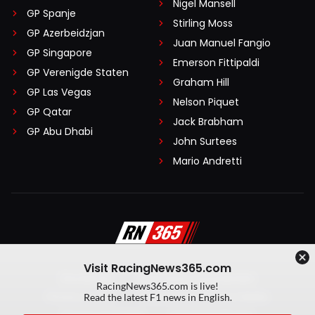
Nigel Mansell
GP Spanje
Stirling Moss
GP Azerbeidzjan
Juan Manuel Fangio
GP Singapore
Emerson Fittipaldi
GP Verenigde Staten
Graham Hill
GP Las Vegas
Nelson Piquet
GP Qatar
Jack Brabham
GP Abu Dhabi
John Surtees
Mario Andretti
Visit RacingNews365.com
Disclaimer
Algemene voorwaarden
RacingNews365.com is live!
Privacy Policy
Created by On Your Marks
Read the latest F1 news in English.
Privacy manager
Kansspeluitingen