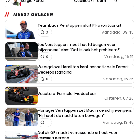
22
Sergio Pérez
Cadillac F1 Team
0
MEEST GELEZEN
Teambaas Verstappen sluit F1-avontuur uit
Vandaag, 09:45
3
Jos Verstappen moet hoofd buigen voor
'bijzondere' Max: "Dat is ook het probleem!"
Vandaag, 16:15
0
Weergaloze Hamilton kent sensationele Ferrari-
wederopstanding
Vandaag, 15:25
0
Vacature: Formule 1-redacteur
Gisteren, 07:20
Manager Verstappen zet Max in de schijnwerpers:
"Hij heeft de naald laten bewegen"
Vandaag, 13:45
1
Dutch GP maakt verrassende artiest voor
volkslied bekend