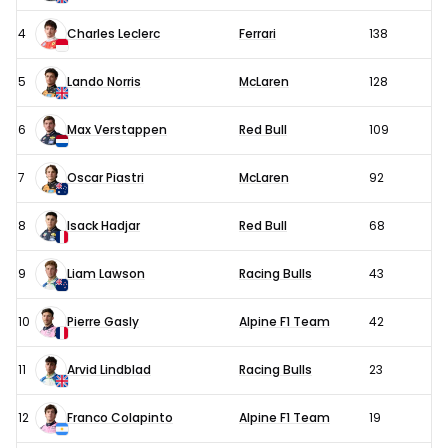
4
Charles Leclerc
Ferrari
138
5
Lando Norris
McLaren
128
6
Max Verstappen
Red Bull
109
7
Oscar Piastri
McLaren
92
8
Isack Hadjar
Red Bull
68
9
Liam Lawson
Racing Bulls
43
10
Pierre Gasly
Alpine F1 Team
42
11
Arvid Lindblad
Racing Bulls
23
12
Franco Colapinto
Alpine F1 Team
19