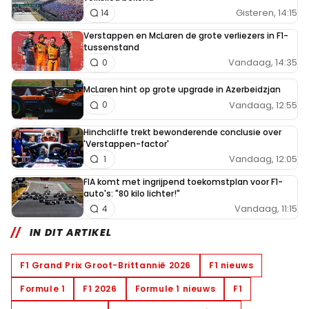
Gisteren, 14:15
14
Verstappen en McLaren de grote verliezers in F1-
tussenstand
Vandaag, 14:35
0
McLaren hint op grote upgrade in Azerbeidzjan
Vandaag, 12:55
0
Hinchcliffe trekt bewonderende conclusie over
'Verstappen-factor'
Vandaag, 12:05
1
FIA komt met ingrijpend toekomstplan voor F1-
auto's: "80 kilo lichter!"
Vandaag, 11:15
4
IN DIT ARTIKEL
F1 Grand Prix Groot-Brittannië 2026
F1 nieuws
Formule 1
F1 2026
Formule 1 nieuws
F1