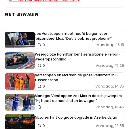
NET BINNEN
Jos Verstappen moet hoofd buigen voor
'bijzondere' Max: "Dat is ook het probleem!"
Vandaag, 16:15
0
Weergaloze Hamilton kent sensationele Ferrari-
wederopstanding
Vandaag, 15:25
0
Verstappen en McLaren de grote verliezers in F1-
tussenstand
Vandaag, 14:35
0
Manager Verstappen zet Max in de schijnwerpers:
"Hij heeft de naald laten bewegen"
Vandaag, 13:45
1
McLaren hint op grote upgrade in Azerbeidzjan
Vandaag, 12:55
0