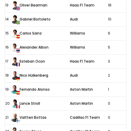
13
Oliver Bearman
Haas F1 Team
18
14
Gabriel Bortoleto
Audi
10
15
Carlos Sainz
Williams
6
16
Alexander Albon
Williams
5
17
Esteban Ocon
Haas F1 Team
3
18
Nico Hülkenberg
Audi
2
19
Fernando Alonso
Aston Martin
1
20
Lance Stroll
Aston Martin
0
21
Valtteri Bottas
Cadillac F1 Team
0