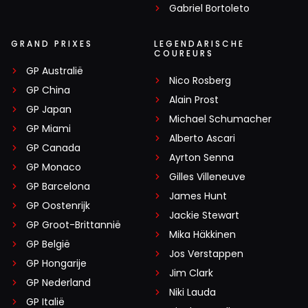
Gabriel Bortoleto
GRAND PRIXES
LEGENDARISCHE
COUREURS
GP Australië
Nico Rosberg
GP China
Alain Prost
GP Japan
Michael Schumacher
GP Miami
Alberto Ascari
GP Canada
Ayrton Senna
GP Monaco
Gilles Villeneuve
GP Barcelona
James Hunt
GP Oostenrijk
Jackie Stewart
GP Groot-Brittannië
Mika Häkkinen
GP België
Jos Verstappen
GP Hongarije
Jim Clark
GP Nederland
Niki Lauda
GP Italië