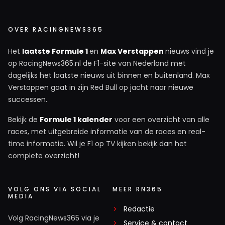
OVER RACINGNEWS365
Het
laatste Formule 1
en
Max Verstappen
nieuws vind je
op RacingNews365.nl de F1-site van Nederland met
dagelijks het laatste nieuws uit binnen en buitenland. Max
Verstappen gaat in zijn Red Bull op jacht naar nieuwe
successen.
Bekijk de
Formule 1 kalender
voor een overzicht van alle
races, met uitgebreide informatie van de races en real-
time informatie. Wil je F1 op TV kijken bekijk dan het
complete overzicht!
VOLG ONS VIA SOCIAL
MEER RN365
MEDIA
Redactie
Volg RacingNews365 via je
Service & contact